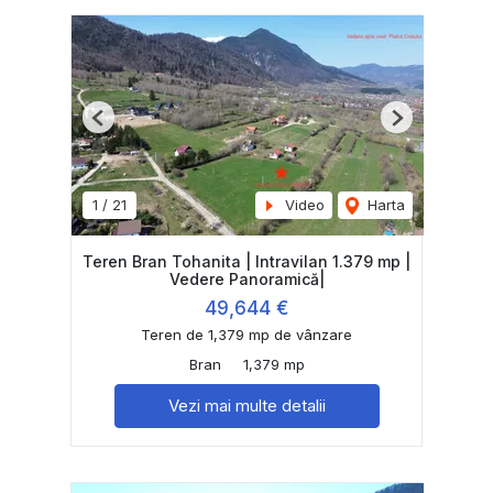
Previous
Next
1
/
21
Video
Harta
Teren Bran Tohanita | Intravilan 1.379 mp |
Vedere Panoramică|
49,644 €
Teren de 1,379 mp de vânzare
Bran
1,379 mp
Vezi mai multe detalii