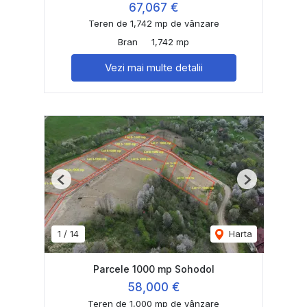
67,067 €
Teren de 1,742 mp de vânzare
Bran
1,742 mp
Vezi mai multe detalii
Previous
Next
1
/
14
Harta
Parcele 1000 mp Sohodol
58,000 €
Teren de 1,000 mp de vânzare