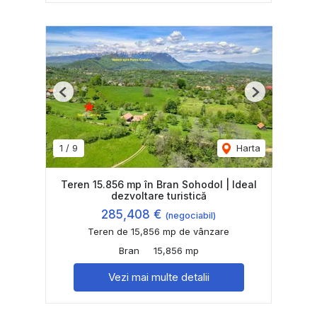
Previous
Next
1
/
9
Harta
Teren 15.856 mp în Bran Sohodol | Ideal
dezvoltare turistică
285,408 €
(negociabil)
Teren de 15,856 mp de vânzare
Bran
15,856 mp
Vezi mai multe detalii