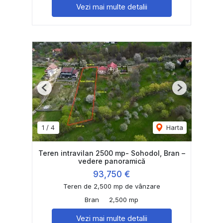
Vezi mai multe detalii
Previous
Next
1
/
4
Harta
Teren intravilan 2500 mp- Sohodol, Bran –
vedere panoramică
93,750 €
Teren de 2,500 mp de vânzare
Bran
2,500 mp
Vezi mai multe detalii