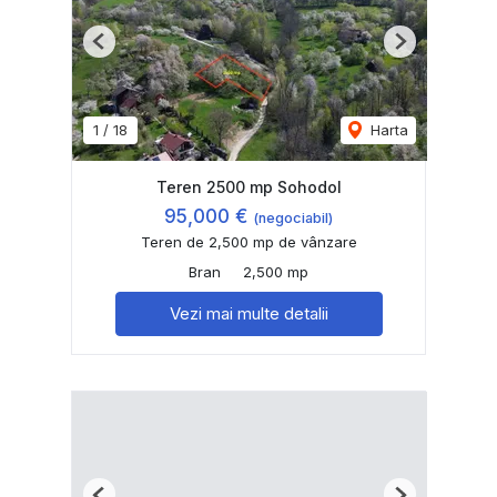
Previous
Next
1
/
18
Harta
Teren 2500 mp Sohodol
95,000 €
(negociabil)
Teren de 2,500 mp de vânzare
Bran
2,500 mp
Vezi mai multe detalii