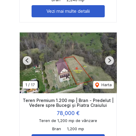
Vezi mai multe detalii
Previous
Next
1
/
17
Harta
Teren Premium 1.200 mp | Bran - Predelut |
Vedere spre Bucegi și Piatra Craiului
78,000 €
Teren de 1,200 mp de vânzare
Bran
1,200 mp