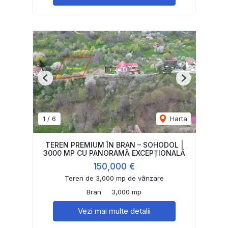
Previous
Next
1
/
6
Harta
TEREN PREMIUM ÎN BRAN – SOHODOL |
3000 MP CU PANORAMĂ EXCEPȚIONALĂ
150,000 €
Teren de 3,000 mp de vânzare
Bran
3,000 mp
Vezi mai multe detalii