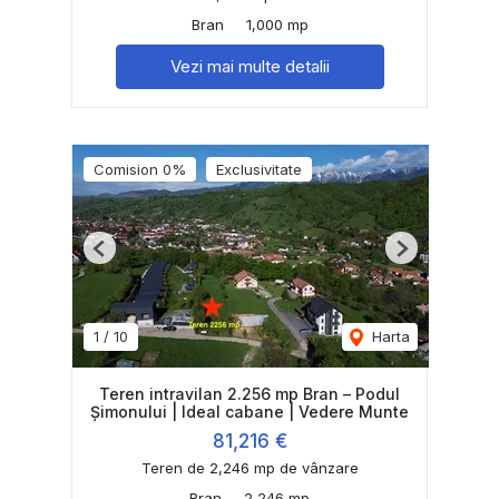
Bran
1,000 mp
Vezi mai multe detalii
Comision 0%
Exclusivitate
Previous
Next
1
/
10
Harta
Teren intravilan 2.256 mp Bran – Podul
Șimonului | Ideal cabane | Vedere Munte
81,216 €
Teren de 2,246 mp de vânzare
Bran
2,246 mp