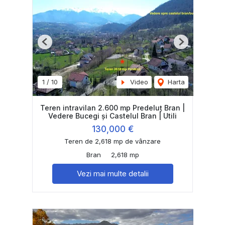
Previous
Next
1
/
10
Video
Harta
Teren intravilan 2.600 mp Predeluț Bran |
Vedere Bucegi și Castelul Bran | Utili
130,000 €
Teren de 2,618 mp de vânzare
Bran
2,618 mp
Vezi mai multe detalii