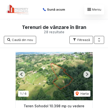
Sună acum
Meniu
Terenuri de vânzare în Bran
28 rezultate
Caută din nou
Filtrează
Previous
Next
1
/
6
Harta
Teren Sohodol 10.398 mp cu vedere