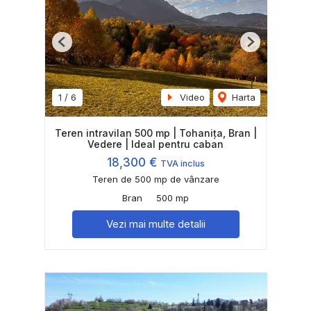
Previous
Next
1
/
6
Video
Harta
Teren intravilan 500 mp | Tohanița, Bran |
Vedere | Ideal pentru caban
18,300 €
TVA inclus
Teren de 500 mp de vânzare
Bran
500 mp
Vezi mai multe detalii