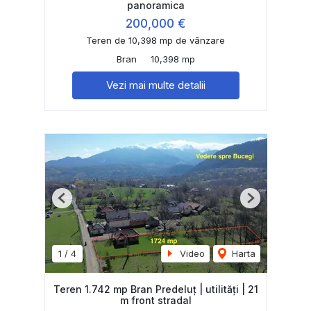
panoramica
200,000 €
Teren de 10,398 mp de vânzare
Bran
10,398 mp
Vezi mai multe detalii
Previous
Next
1
/
4
Video
Harta
Teren 1.742 mp Bran Predeluț | utilități | 21
m front stradal