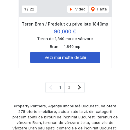
1
/
22
Video
Harta
Teren Bran / Predelut cu priveliste 1840mp
90,000 €
Teren de 1,840 mp de vânzare
Bran
1,840 mp
Vezi mai multe detalii
Pagina anterioară
Pagina următoare
1
2
Property Partners, Agenție imobiliară Bucuresti, va ofera
278 oferte imobiliare, actualizate la zi, din categorii
precum
spații de birouri de închiriat Bucuresti
,
terenuri de
vânzare Bran
,
terenuri de vânzare Joita
,
case vile de
vânzare Bran
sau
spații comerciale de închiriat Bucuresti
.