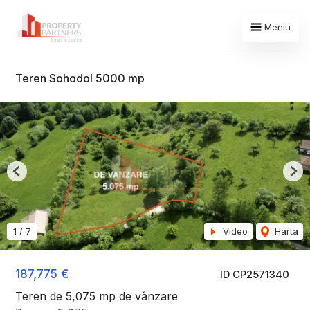
Meniu
Teren Sohodol 5000 mp
Previous
Nex
1
/
7
Video
Harta
187,775 €
ID CP2571340
Teren de 5,075 mp de vânzare