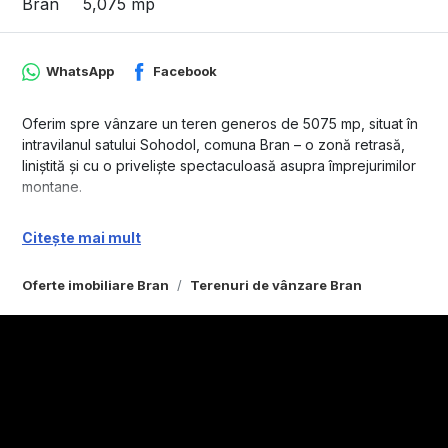
Bran
5,075 mp
WhatsApp
Facebook
Oferim spre vânzare un teren generos de 5075 mp, situat în
intravilanul satului Sohodol, comuna Bran – o zonă retrasă,
liniștită și cu o priveliște spectaculoasă asupra împrejurimilor
montane.
Caracteristici ale terenului:
Citește mai mult
• Suprafață totală: 5,075
• Teren intravilan cu Cadastru Actulizat.
Oferte imobiliare Bran
Terenuri de vânzare Bran
• Acces facil pe un drum pietruit de aproximativ 250 m
* Access Bran Castel pe Strada Bradul Inalt (asfalt)
• Utilități în apropiere: curent electric și apă potabilă la
marginea proprietății
• Fântână proprie pe teren
Localizare și puncte de interes:
• La doar 3.5 km de Castelul Bran