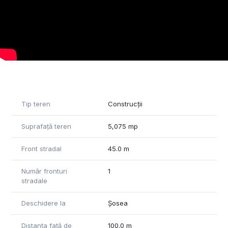
• Aproximativ 3.5 km de Mega Image și alte facilități
* Circa 1 km de la Pădure si Parcul National Bucegi
• Cadru natural deosebit, ideal pentru relaxare și recreere
*Altitudine 900 m
Ideal pentru:
• Dezvoltarea unei afaceri în turism (pensiune, cabane,
glamping etc.)
• Construirea unei case de vacanță într-un cadru natural și
aerisit
Tip teren
Construcții
Această proprietate reprezintă o oportunitate excelentă
pentru cei care doresc să investească într-o zonă turistică
Suprafață teren
5,075 mp
aflată în plină dezvoltare, dar totodată retrasă și ferită de
agitație.
Front stradal
45.0 m
Pentru mai multe informații sau pentru programarea unei
Număr fronturi
1
vizionări, nu ezitați să ne contactați!
stradale
Deschidere la
Șosea
Distanța față de
100.0 m