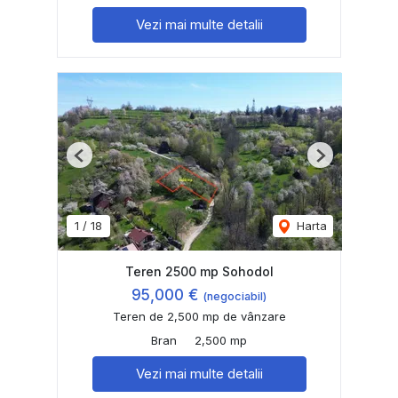
Vezi mai multe detalii
Previous
Next
1
/
18
Harta
Teren 2500 mp Sohodol
95,000 €
(negociabil)
Teren de 2,500 mp de vânzare
Bran
2,500 mp
Vezi mai multe detalii