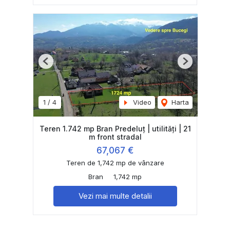
Previous
Next
1
/
4
Video
Harta
Teren 1.742 mp Bran Predeluț | utilități | 21
m front stradal
67,067 €
Teren de 1,742 mp de vânzare
Bran
1,742 mp
Vezi mai multe detalii