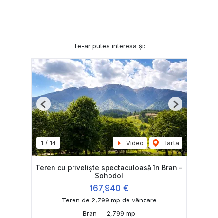
Te-ar putea interesa și:
Previous
Next
1
/
14
Video
Harta
Teren cu priveliște spectaculoasă în Bran –
Sohodol
167,940 €
Teren de 2,799 mp de vânzare
Bran
2,799 mp