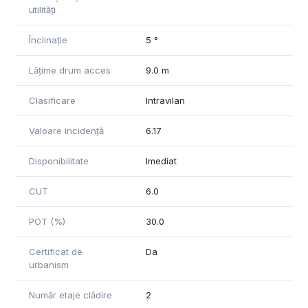
utilități
Înclinație
5 °
Lățime drum acces
9.0 m
Clasificare
Intravilan
Valoare incidență
6.17
Disponibilitate
Imediat
CUT
6.0
POT (%)
30.0
Certificat de
Da
urbanism
Număr etaje clădire
2