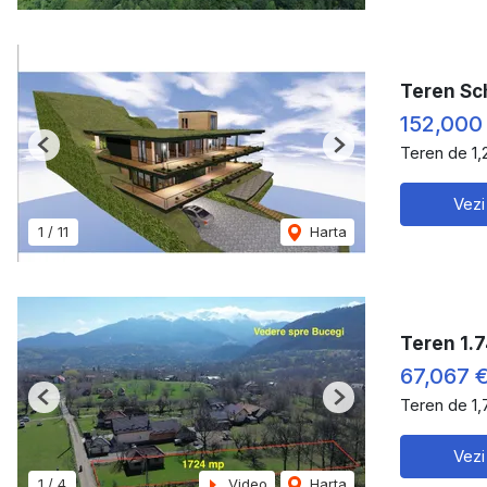
Teren Sc
152,000
Teren de 1
Previous
Next
Vezi
1
/
11
Harta
Teren 1.7
67,067 
Teren de 1
Previous
Next
Vezi
1
/
4
Video
Harta