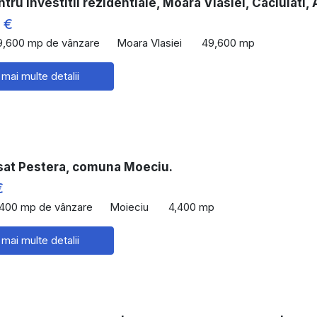
tru investitii rezidentiale, Moara Vlasiei, Caciulati,
 €
9,600 mp de vânzare
Moara Vlasiei
49,600 mp
 mai multe detalii
 sat Pestera, comuna Moeciu.
€
,400 mp de vânzare
Moieciu
4,400 mp
 mai multe detalii