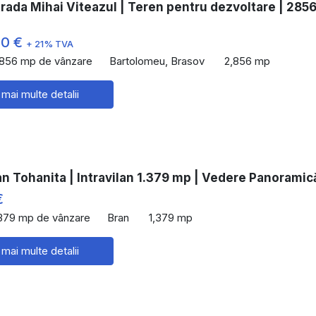
rada Mihai Viteazul | Teren pentru dezvoltare | 285
00 €
+ 21% TVA
,856 mp de vânzare
Bartolomeu, Brasov
2,856 mp
 mai multe detalii
n Tohanita | Intravilan 1.379 mp | Vedere Panoramic
€
,379 mp de vânzare
Bran
1,379 mp
 mai multe detalii