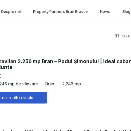
Despre noi
Property Partners Bran Brasov
News
Blog
91 rezu
ravilan 2.256 mp Bran – Podul Șimonului | Ideal caban
Munte
€
,246 mp de vânzare
Bran
2,246 mp
 mai multe detalii