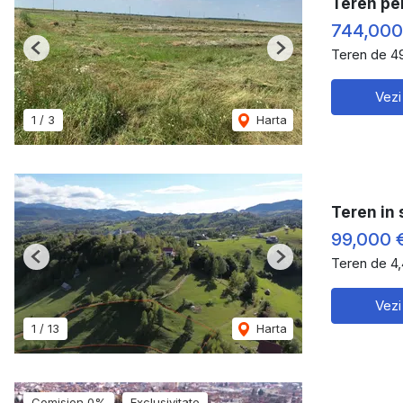
Teren pen
744,000
Teren de 4
Previous
Next
Vezi
1
/
3
Harta
Teren in
99,000 
Teren de 4
Previous
Next
Vezi
1
/
13
Harta
Comision 0%
Exclusivitate