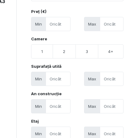
 A3
Preț (€)
Min
Max
Camere
1
2
3
4+
Suprafață utilă
Min
Max
An construcție
Min
Max
Etaj
Min
Max