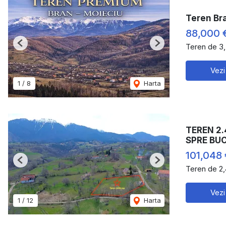
Teren Bra
88,000 
Teren de 3
Previous
Next
Vezi
1
/
8
Harta
TEREN 2.
SPRE BU
101,048 
Previous
Next
Teren de 2
Vezi
1
/
12
Harta