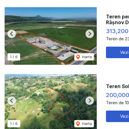
Teren pe
Râșnov 
313,200
Previous
Next
Teren de 2
Vezi
1
/
6
Harta
Teren So
200,000
Teren de 1
Previous
Next
Vezi
1
/
6
Harta