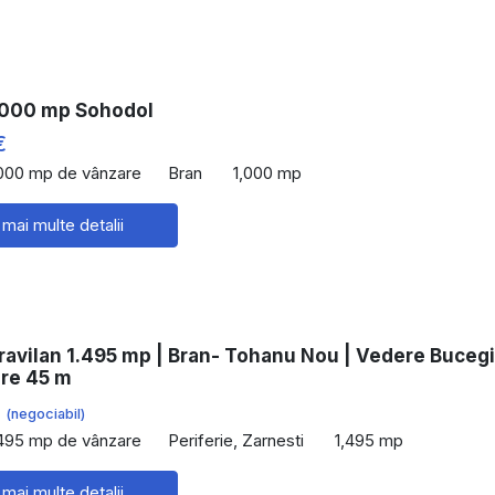
1000 mp Sohodol
€
,000 mp de vânzare
Bran
1,000 mp
 mai multe detalii
ravilan 1.495 mp | Bran- Tohanu Nou | Vedere Bucegi
re 45 m
€
(negociabil)
,495 mp de vânzare
Periferie, Zarnesti
1,495 mp
 mai multe detalii