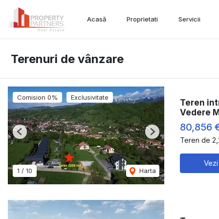
Acasă
Proprietati
Servicii
Terenuri de vânzare
Comision 0%
Exclusivitate
Teren int
Vedere 
80,856 
Previous
Next
Teren de 2
Vezi
1
/
10
Harta