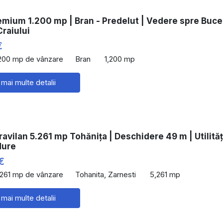
emium 1.200 mp | Bran - Predelut | Vedere spre Buce
Craiului
€
,200 mp de vânzare
Bran
1,200 mp
 mai multe detalii
ravilan 5.261 mp Tohănița | Deschidere 49 m | Utilităț
dure
€
,261 mp de vânzare
Tohanita, Zarnesti
5,261 mp
 mai multe detalii