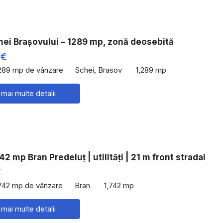
hei Brașovului – 1289 mp, zonă deosebită
 €
,289 mp de vânzare
Schei, Brasov
1,289 mp
 mai multe detalii
42 mp Bran Predeluț | utilități | 21 m front stradal
€
,742 mp de vânzare
Bran
1,742 mp
 mai multe detalii