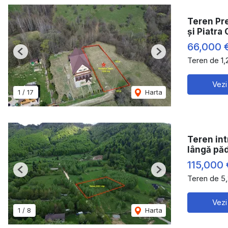
Teren Pr
și Piatra 
66,000 
Previous
Next
Teren de 1
Vezi
1
/
17
Harta
Teren int
lângă pă
115,000 
Previous
Next
Teren de 5
Vezi
1
/
8
Harta