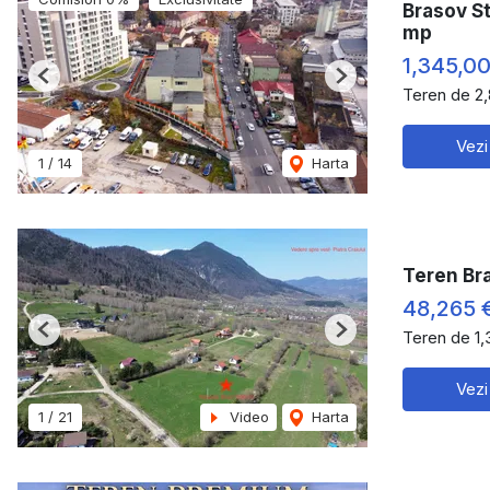
Brasov St
mp
1,345,0
Previous
Next
Teren de 2
Vezi
1
/
14
Harta
Teren Bra
48,265 
Teren de 1
Previous
Next
Vezi
1
/
21
Video
Harta