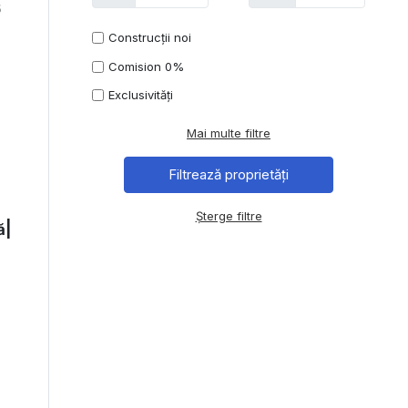
6
Construcții noi
Comision 0%
Exclusivități
Mai multe filtre
Șterge filtre
ă|