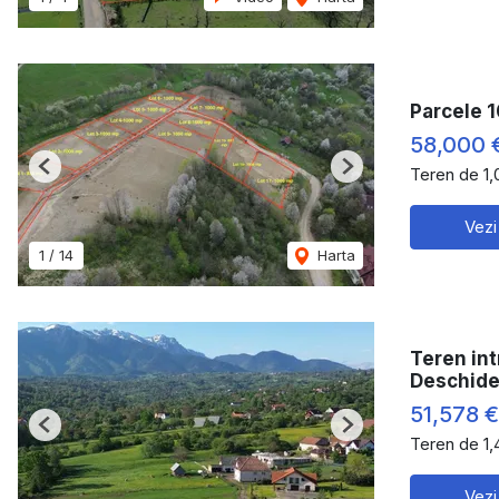
Parcele 
58,000 
Teren de 1
Previous
Next
Vezi
1
/
14
Harta
Teren int
Deschide
51,578 
Previous
Next
Teren de 1
Vezi