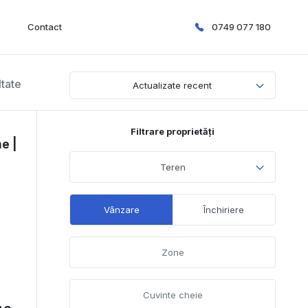
Contact
0749 077 180
ltate
Actualizate recent
Filtrare proprietăți
e |
Teren
Vânzare
Închiriere