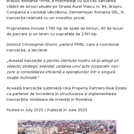
Brașov, România –PPRE a intermediat cu succes vânzarea
clădirii de birouri situate pe Strada Aurel Vlaicu nr. 94, Brașov.
Compania a consiliat vânzătorul, Dennemeyer Romania SRL, în
tranzacția realizată cu un investitor privat.
Proprietatea include 1.780 mp de spații de birouri, 40 de locuri
de parcare și un teren cu suprafața de 2.191 mp.
Domnul Christopher Shonn, partere PPRE, care a coordonat
tranzacția, a declarat:
„Această tranzacție a permis clientului nostru să își atingă un
obiectiv strategic esențial: cedarea unui activ corporativ non-
core și consolidarea eficientă a operațiunilor într-o singură
locație închiriată.”
Această tranzacție subliniază rolul Property Partners Real Estate
ca partener de încredere în structurarea și implementarea
tranzacțiilor imobiliare de investiții în România.
Posted in July 2025 / Publicat în Julie 2025