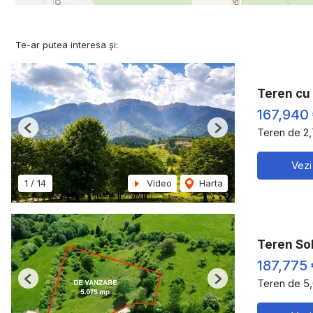
Te-ar putea interesa și:
Teren cu 
167,940
Teren de 2
Previous
Next
Vezi
1
/
14
Video
Harta
Teren So
187,775 
Teren de 5
Previous
Next