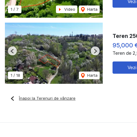
Vezi
1
/
7
Video
Harta
Teren 25
95,000 
Teren de 2
Previous
Next
Vezi
1
/
18
Harta
Înapoi la Terenuri de vânzare