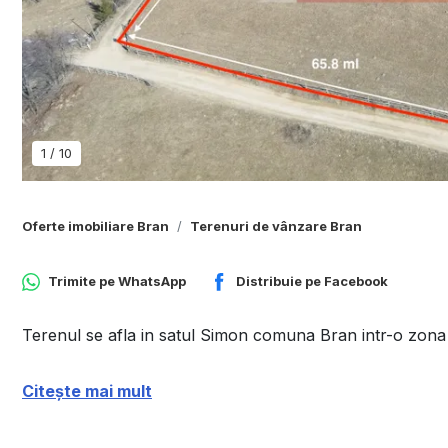
1
/
10
Oferte imobiliare Bran
Terenuri de vânzare Bran
Trimite pe
WhatsApp
Distribuie pe
Facebook
Terenul se afla in satul Simon comuna Bran intr-o zona l
Citește mai mult