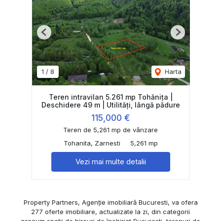
Previous
Next
1
/
8
Harta
Teren intravilan 5.261 mp Tohănița |
Deschidere 49 m | Utilități, lângă pădure
115,000 €
Teren de 5,261 mp de vânzare
Tohanita, Zarnesti
5,261 mp
Vezi mai multe detalii
Property Partners, Agenție imobiliară Bucuresti, va ofera
277 oferte imobiliare, actualizate la zi, din categorii
precum
spații de birouri de închiriat Bucuresti
,
terenuri de