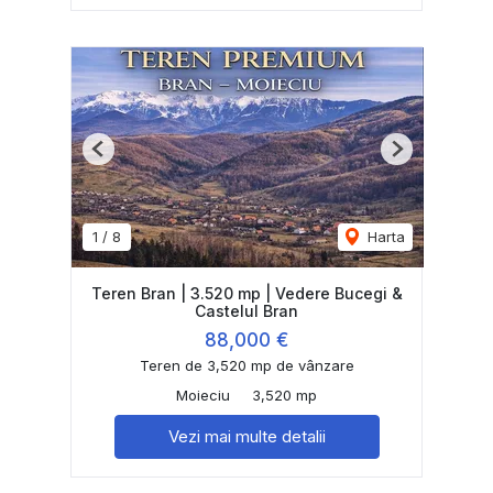
Previous
Next
1
/
8
Harta
Teren Bran | 3.520 mp | Vedere Bucegi &
Castelul Bran
88,000 €
Teren de 3,520 mp de vânzare
Moieciu
3,520 mp
Vezi mai multe detalii