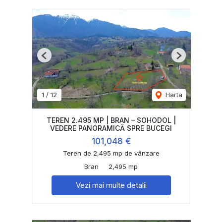
Previous
Next
1
/
12
Harta
TEREN 2.495 MP | BRAN – SOHODOL |
VEDERE PANORAMICĂ SPRE BUCEGI
101,048 €
Teren de 2,495 mp de vânzare
Bran
2,495 mp
Vezi mai multe detalii