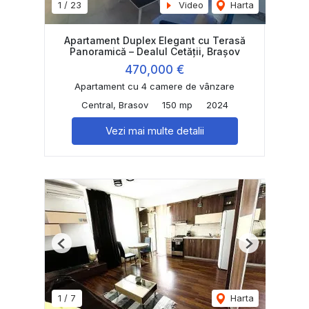
1
/
23
Video
Harta
Apartament Duplex Elegant cu Terasă
Panoramică – Dealul Cetății, Brașov
470,000 €
Apartament cu 4 camere de vânzare
Central, Brasov
150 mp
2024
Vezi mai multe detalii
Previous
Next
1
/
7
Harta