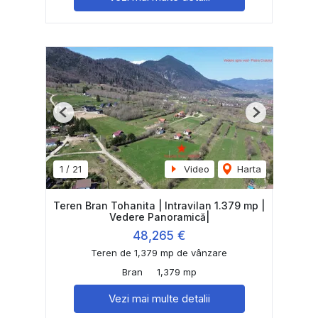
Previous
Next
1
/
21
Video
Harta
Teren Bran Tohanita | Intravilan 1.379 mp |
Vedere Panoramică|
48,265 €
Teren de 1,379 mp de vânzare
Bran
1,379 mp
Vezi mai multe detalii