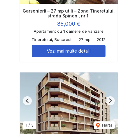
Garsonieră – 27 mp utili – Zona Tineretului,
strada Spineni, nr 1.
85,000 €
Apartament cu 1 camere de vânzare
Tineretului, Bucuresti
27 mp
2012
Vezi mai multe detalii
Previous
Next
1
/
3
Harta