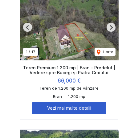
Previous
Next
1
/
17
Harta
Teren Premium 1.200 mp | Bran - Predelut |
Vedere spre Bucegi și Piatra Craiului
66,000 €
Teren de 1,200 mp de vânzare
Bran
1,200 mp
Vezi mai multe detalii