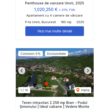
Penthouse de vanzare Unirii, 2025
1,020,250 €
+ 21% TVA
Apartament cu 4 camere de vânzare
P-ta Unirii, Bucuresti
185 mp
2025
Vezi mai multe detalii
Comision 0%
Exclusivitate
Previous
Next
1
/
10
Harta
Teren intravilan 2.256 mp Bran – Podul
Șimonului | Ideal cabane | Vedere Munte