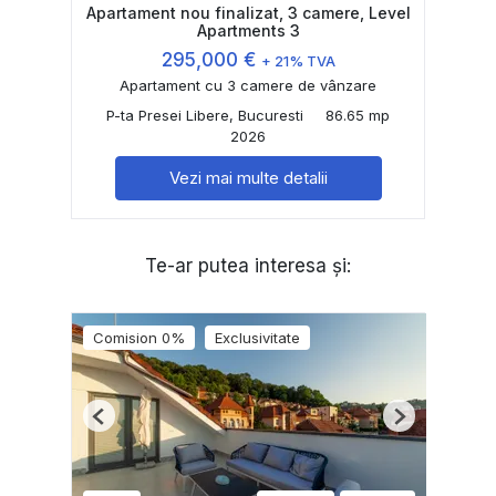
Apartament nou finalizat, 3 camere, Level
Apartments 3
295,000 €
+ 21% TVA
Apartament cu 3 camere de vânzare
P-ta Presei Libere, Bucuresti
86.65 mp
2026
Vezi mai multe detalii
Te-ar putea interesa și:
Comision 0%
Exclusivitate
Previous
Next