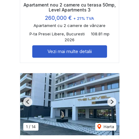
Apartament nou 2 camere cu terasa 50mp,
Level Apartments 3
260,000 €
+ 21% TVA
Apartament cu 2 camere de vânzare
P-ta Presei Libere, Bucuresti
108.81 mp
2026
Vezi mai multe detalii
Previous
Next
1
/
14
Harta