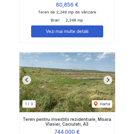
80,856 €
Teren de 2,246 mp de vânzare
Bran
2,246 mp
Vezi mai multe detalii
Previous
Next
1
/
3
Harta
Teren pentru investitii rezidentiale, Moara
Vlasiei, Caciulati, A3
744,000 €