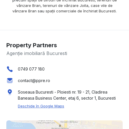
vânzare Bran
,
terenuri de vânzare Joita
,
case vile de
vânzare Bran
sau
spații comerciale de închiriat Bucuresti
.
Property Partners
Agenție imobiliară Bucuresti
0749 077 180
contact@ppre.ro
Soseaua Bucuresti - Ploiesti nr. 19 - 21, Cladirea
Baneasa Business Center, etaj 6, sector 1, Bucuresti
Deschide în Google Maps