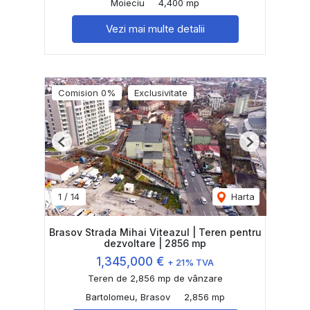
Moieciu
4,400 mp
Vezi mai multe detalii
Comision 0%
Exclusivitate
Previous
Next
1
/
14
Harta
Brasov Strada Mihai Viteazul | Teren pentru
dezvoltare | 2856 mp
1,345,000 €
+ 21% TVA
Teren de 2,856 mp de vânzare
Bartolomeu, Brasov
2,856 mp