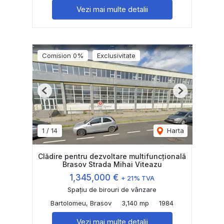
Vezi mai multe detalii
Comision 0%
Exclusivitate
Previous
Next
1
/
14
Harta
Clădire pentru dezvoltare multifuncțională
Brasov Strada Mihai Viteazu
1,345,000 €
+ 21% TVA
Spațiu de birouri de vânzare
Bartolomeu, Brasov
3,140 mp
1984
Vezi mai multe detalii