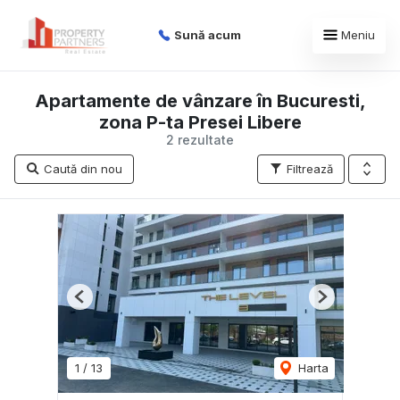
Sună acum
Meniu
Apartamente de vânzare în Bucuresti,
zona P-ta Presei Libere
2 rezultate
Caută din nou
Filtrează
Previous
Next
1
/
13
Harta