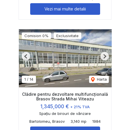
Vezi mai multe detalii
Comision 0%
Exclusivitate
Previous
Next
1
/
14
Harta
Clădire pentru dezvoltare multifuncțională
Brasov Strada Mihai Viteazu
1,345,000 €
+ 21% TVA
Spațiu de birouri de vânzare
Bartolomeu, Brasov
3,140 mp
1984