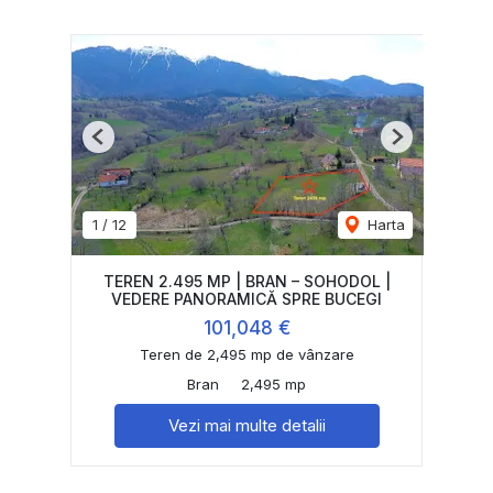
Previous
Next
1
/
12
Harta
TEREN 2.495 MP | BRAN – SOHODOL |
VEDERE PANORAMICĂ SPRE BUCEGI
101,048 €
Teren de 2,495 mp de vânzare
Bran
2,495 mp
Vezi mai multe detalii