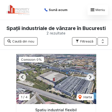
Sună acum
Meniu
Spații industriale de vânzare în Bucuresti
2 rezultate
Caută din nou
Filtrează
Comision 0%
Previous
Next
1
/
4
Harta
Spatiu industrial flexibil