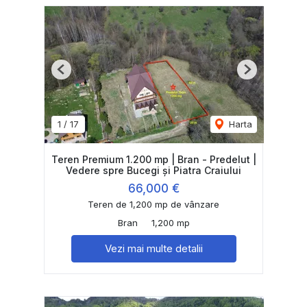
Previous
Next
1
/
17
Harta
Teren Premium 1.200 mp | Bran - Predelut |
Vedere spre Bucegi și Piatra Craiului
66,000 €
Teren de 1,200 mp de vânzare
Bran
1,200 mp
Vezi mai multe detalii