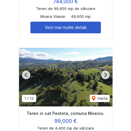
744,000 €
Teren de 49,600 mp de vânzare
Moara Vlasiei
49,600 mp
Vezi mai multe detalii
Previous
Next
1
/
13
Harta
Teren in sat Pestera, comuna Moeciu.
99,000 €
Teren de 4,400 mp de vânzare