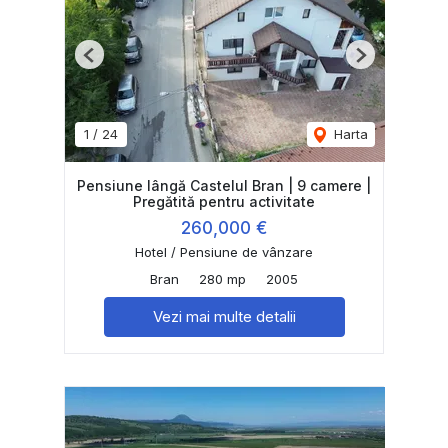
Previous
Next
1
/
24
Harta
Pensiune lângă Castelul Bran | 9 camere |
Pregătită pentru activitate
260,000 €
Hotel / Pensiune de vânzare
Bran
280 mp
2005
Vezi mai multe detalii