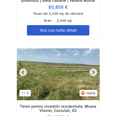
Șimonului | Ideal cabane | Vedere Munte
80,856 €
Teren de 2,246 mp de vânzare
Bran
2,246 mp
Vezi mai multe detalii
Previous
Next
1
/
3
Harta
Teren pentru investitii rezidentiale, Moara
Vlasiei, Caciulati, A3