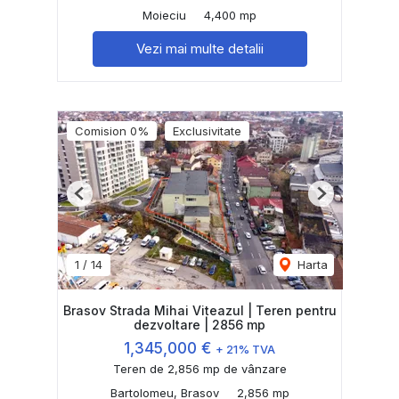
Moieciu
4,400 mp
Vezi mai multe detalii
Comision 0%
Exclusivitate
Previous
Next
1
/
14
Harta
Brasov Strada Mihai Viteazul | Teren pentru
dezvoltare | 2856 mp
1,345,000 €
+ 21% TVA
Teren de 2,856 mp de vânzare
Bartolomeu, Brasov
2,856 mp