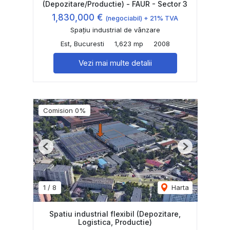
(Depozitare/Productie) - FAUR - Sector 3
1,830,000 €
(negociabil) + 21% TVA
Spațiu industrial de vânzare
Est, Bucuresti
1,623 mp
2008
Vezi mai multe detalii
Comision 0%
Previous
Next
1
/
8
Harta
Spatiu industrial flexibil (Depozitare,
Logistica, Productie)