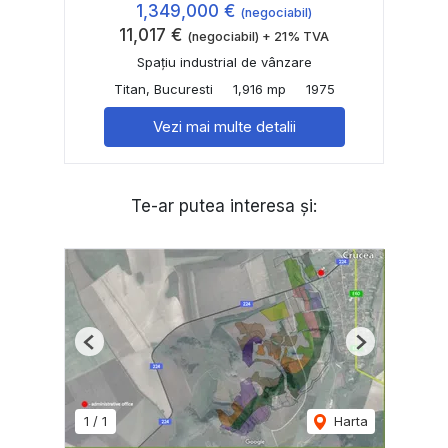
1,349,000 €
(negociabil)
11,017 €
(negociabil) + 21% TVA
Spațiu industrial de vânzare
Titan, Bucuresti
1,916 mp
1975
Vezi mai multe detalii
Te-ar putea interesa și:
Previous
Next
1
/
1
Harta