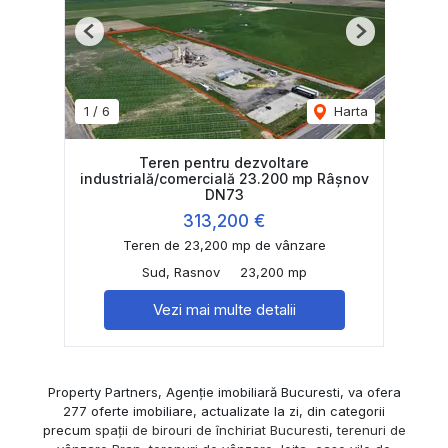
Previous
Next
1
/
6
Harta
Teren pentru dezvoltare
industrială/comercială 23.200 mp Râșnov
DN73
313,200 €
Teren de 23,200 mp de vânzare
Sud, Rasnov
23,200 mp
Vezi mai multe detalii
Property Partners, Agenție imobiliară Bucuresti, va ofera
277 oferte imobiliare, actualizate la zi, din categorii
precum
spații de birouri de închiriat Bucuresti
,
terenuri de