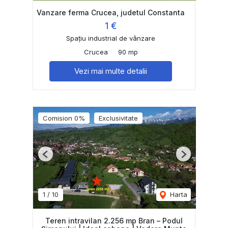
Vanzare ferma Crucea, judetul Constanta
1 €
Spațiu industrial de vânzare
Crucea
90 mp
Vezi mai multe detalii
Comision 0%
Exclusivitate
Previous
Next
1
/
10
Harta
Teren intravilan 2.256 mp Bran – Podul