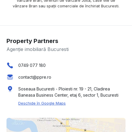
vânzare Bran
,
terenuri de vânzare Joita
,
case vile de
vânzare Bran
sau
spații comerciale de închiriat Bucuresti
.
Property Partners
Agenție imobiliară Bucuresti
0749 077 180
contact@ppre.ro
Soseaua Bucuresti - Ploiesti nr. 19 - 21, Cladirea
Baneasa Business Center, etaj 6, sector 1, Bucuresti
Deschide în Google Maps