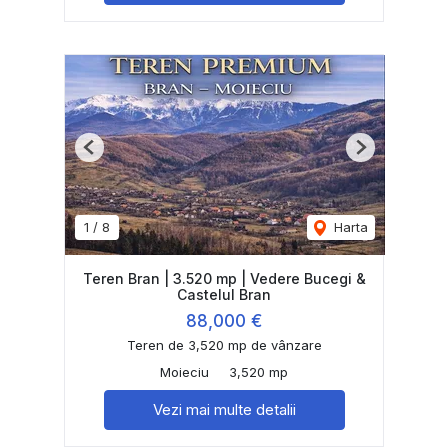
Previous
Next
1
/
8
Harta
Teren Bran | 3.520 mp | Vedere Bucegi &
Castelul Bran
88,000 €
Teren de 3,520 mp de vânzare
Moieciu
3,520 mp
Vezi mai multe detalii