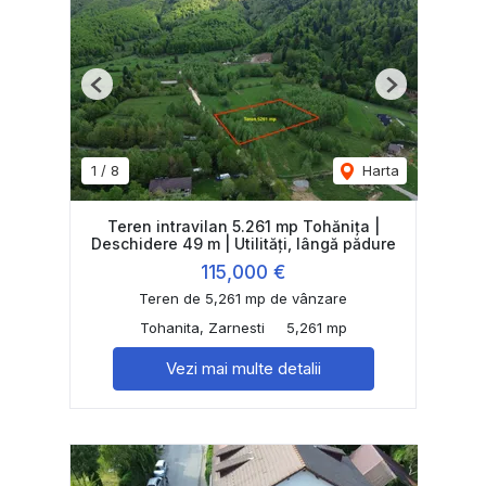
Previous
Next
1
/
8
Harta
Teren intravilan 5.261 mp Tohănița |
Deschidere 49 m | Utilități, lângă pădure
115,000 €
Teren de 5,261 mp de vânzare
Tohanita, Zarnesti
5,261 mp
Vezi mai multe detalii