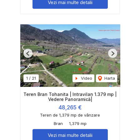
Vezi mai multe detalii
Previous
Next
1
/
21
Video
Harta
Teren Bran Tohanita | Intravilan 1.379 mp |
Vedere Panoramică|
48,265 €
Teren de 1,379 mp de vânzare
Bran
1,379 mp
Vezi mai multe detalii