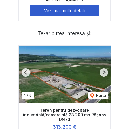
Vezi mai multe detalii
Te-ar putea interesa și:
Previous
Next
1
/
6
Harta
Teren pentru dezvoltare
industrială/comercială 23.200 mp Râșnov
DN73
313,200 €