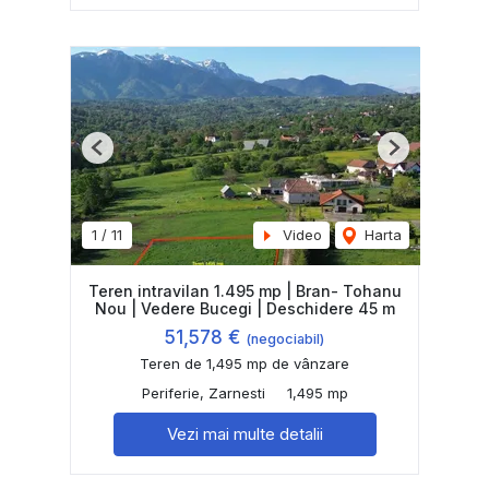
Previous
Next
1
/
11
Video
Harta
Teren intravilan 1.495 mp | Bran- Tohanu
Nou | Vedere Bucegi | Deschidere 45 m
51,578 €
(negociabil)
Teren de 1,495 mp de vânzare
Periferie, Zarnesti
1,495 mp
Vezi mai multe detalii