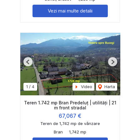
Vezi mai multe detalii
Previous
Next
1
/
4
Video
Harta
Teren 1.742 mp Bran Predeluț | utilități | 21
m front stradal
67,067 €
Teren de 1,742 mp de vânzare
Bran
1,742 mp