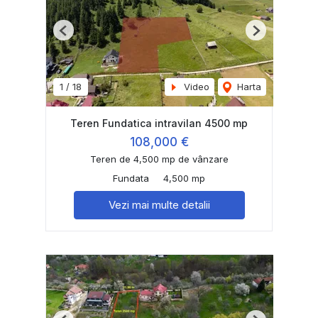
Previous
Next
1
/
18
Video
Harta
Teren Fundatica intravilan 4500 mp
108,000 €
Teren de 4,500 mp de vânzare
Fundata
4,500 mp
Vezi mai multe detalii