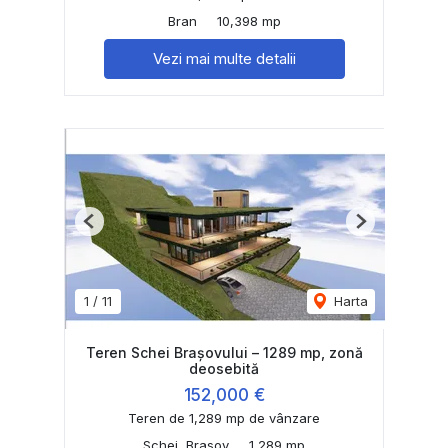
Bran
10,398 mp
Vezi mai multe detalii
Previous
Next
1
/
11
Harta
Teren Schei Brașovului – 1289 mp, zonă
deosebită
152,000 €
Teren de 1,289 mp de vânzare
Schei, Brasov
1,289 mp