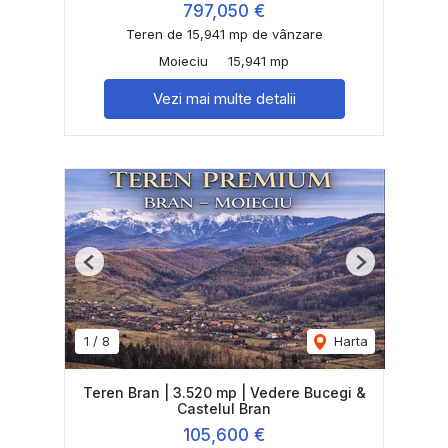
797,050 €
Teren de 15,941 mp de vânzare
Moieciu
15,941 mp
Vezi mai multe detalii
Previous
Next
1
/
8
Harta
Teren Bran | 3.520 mp | Vedere Bucegi &
Castelul Bran
105,600 €