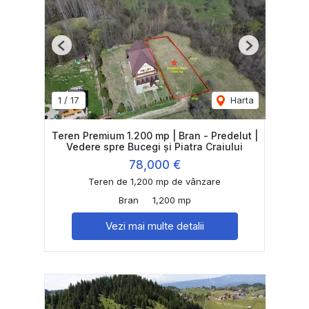
Previous
Next
1
/
17
Harta
Teren Premium 1.200 mp | Bran - Predelut |
Vedere spre Bucegi și Piatra Craiului
78,000 €
Teren de 1,200 mp de vânzare
Bran
1,200 mp
Vezi mai multe detalii