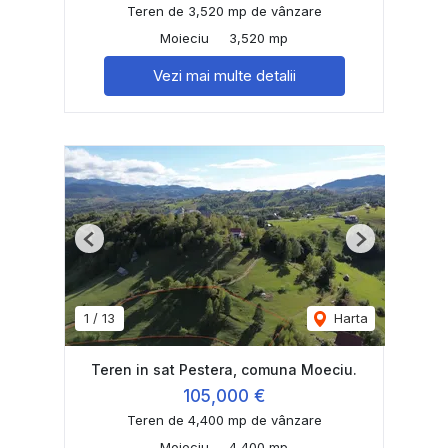
Teren de 3,520 mp de vânzare
Moieciu
3,520 mp
Vezi mai multe detalii
Previous
Next
1
/
13
Harta
Teren in sat Pestera, comuna Moeciu.
105,000 €
Teren de 4,400 mp de vânzare
Moieciu
4,400 mp