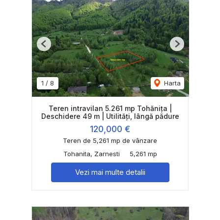
Previous
Next
1
/
8
Harta
Teren intravilan 5.261 mp Tohănița |
Deschidere 49 m | Utilități, lângă pădure
120,000 €
Teren de 5,261 mp de vânzare
Tohanita, Zarnesti
5,261 mp
Vezi mai multe detalii