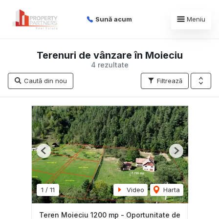
Sună acum
Meniu
Terenuri de vânzare în Moieciu
4 rezultate
Caută din nou
Filtrează
Previous
Next
1
/
11
Video
Harta
Teren Moieciu 1200 mp - Oportunitate de