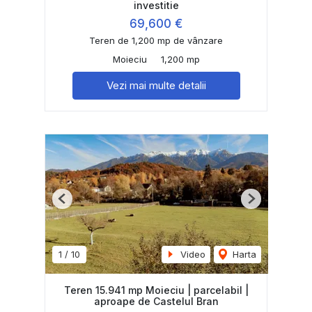
investitie
69,600 €
Teren de 1,200 mp de vânzare
Moieciu
1,200 mp
Vezi mai multe detalii
Previous
Next
1
/
10
Video
Harta
Teren 15.941 mp Moieciu | parcelabil |
aproape de Castelul Bran