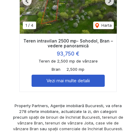
Previous
Next
1
/
4
Harta
Teren intravilan 2500 mp- Sohodol, Bran –
vedere panoramică
93,750 €
Teren de 2,500 mp de vânzare
Bran
2,500 mp
Vezi mai multe detalii
Property Partners, Agenție imobiliară Bucuresti, va ofera
278 oferte imobiliare, actualizate la zi, din categorii
precum
spații de birouri de închiriat Bucuresti
,
terenuri de
vânzare Bran
,
terenuri de vânzare Joita
,
case vile de
vânzare Bran
sau
spații comerciale de închiriat Bucuresti
.