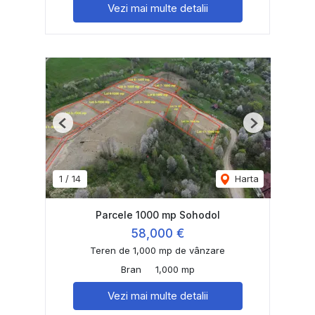
Vezi mai multe detalii
Previous
Next
1
/
14
Harta
Parcele 1000 mp Sohodol
58,000 €
Teren de 1,000 mp de vânzare
Bran
1,000 mp
Vezi mai multe detalii