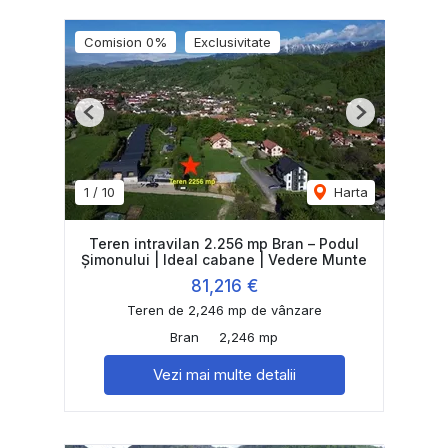
Comision 0%
Exclusivitate
Previous
Next
1
/
10
Harta
Teren intravilan 2.256 mp Bran – Podul
Șimonului | Ideal cabane | Vedere Munte
81,216 €
Teren de 2,246 mp de vânzare
Bran
2,246 mp
Vezi mai multe detalii