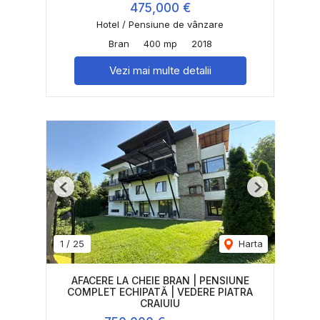
475,000 €
Hotel / Pensiune de vânzare
Bran
400 mp
2018
Vezi mai multe detalii
Previous
Next
1
/
25
Harta
AFACERE LA CHEIE BRAN | PENSIUNE
COMPLET ECHIPATĂ | VEDERE PIATRA
CRAIUlU