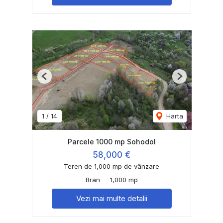
Previous
Next
1
/
14
Harta
Parcele 1000 mp Sohodol
58,000 €
Teren de 1,000 mp de vânzare
Bran
1,000 mp
Vezi mai multe detalii