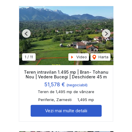
Previous
Next
1
/
11
Video
Harta
Teren intravilan 1.495 mp | Bran- Tohanu
Nou | Vedere Bucegi | Deschidere 45 m
51,578 €
(negociabil)
Teren de 1,495 mp de vânzare
Periferie, Zarnesti
1,495 mp
Vezi mai multe detalii