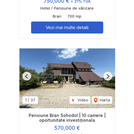
750,000 €
+ 21% TVA
Hotel / Pensiune de vânzare
Bran
700 mp
Vezi mai multe detalii
Previous
Next
1
/
37
Video
Harta
Pensiune Bran Sohodol | 10 camere |
oportunitate investiționala
570,000 €