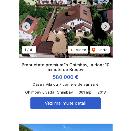
Previous
Next
1
/
41
Video
Harta
Proprietate premium în Ghimbav, la doar 10
minute de Brașov
580,000 €
Casă / Vilă cu 7 camere de vânzare
Ghimbav Livada, Ghimbav
361 mp
2018
Vezi mai multe detalii