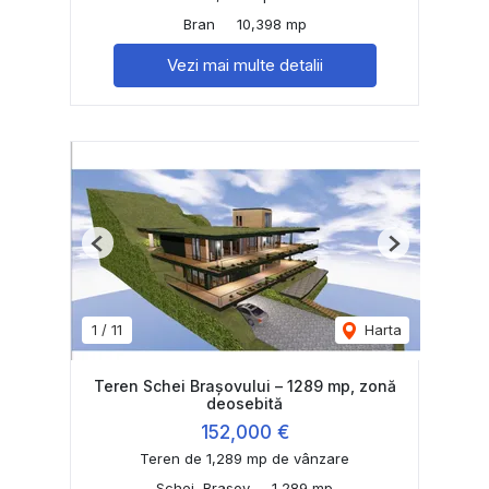
Bran
10,398 mp
Vezi mai multe detalii
Previous
Next
1
/
11
Harta
Teren Schei Brașovului – 1289 mp, zonă
deosebită
152,000 €
Teren de 1,289 mp de vânzare
Schei, Brasov
1,289 mp