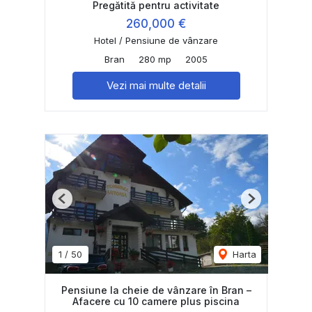
Pregătită pentru activitate
260,000 €
Hotel / Pensiune de vânzare
Bran
280 mp
2005
Vezi mai multe detalii
Previous
Next
1
/
50
Harta
Pensiune la cheie de vânzare în Bran –
Afacere cu 10 camere plus piscina