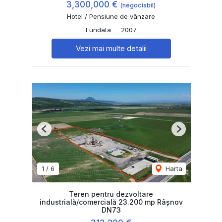
3,300,000 €
(negociabil)
Hotel / Pensiune de vânzare
Fundata
2007
Vezi mai multe detalii
Previous
Next
1
/
6
Harta
Teren pentru dezvoltare
industrială/comercială 23.200 mp Râșnov
DN73