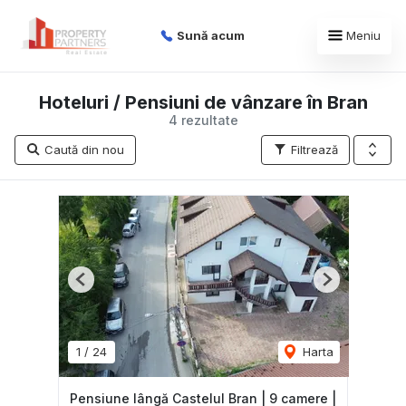
Sună acum
Meniu
Hoteluri / Pensiuni de vânzare în Bran
4 rezultate
Caută din nou
Filtrează
Previous
Next
1
/
24
Harta
Pensiune lângă Castelul Bran | 9 camere |