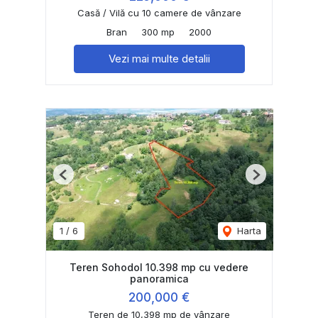
Casă / Vilă cu 10 camere de vânzare
Bran
300 mp
2000
Vezi mai multe detalii
Previous
Next
1
/
6
Harta
Teren Sohodol 10.398 mp cu vedere
panoramica
200,000 €
Teren de 10,398 mp de vânzare