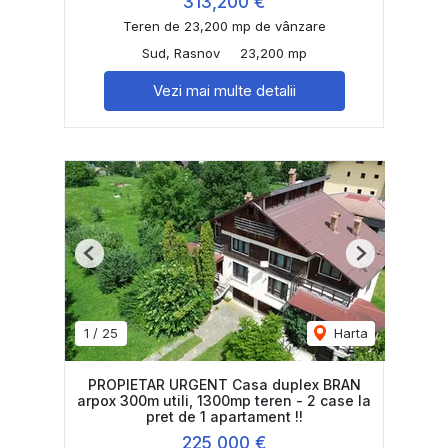
313,200 €
Teren de 23,200 mp de vânzare
Sud, Rasnov
23,200 mp
Vezi mai multe detalii
Previous
Next
1
/
25
Harta
PROPIETAR URGENT Casa duplex BRAN
arpox 300m utili, 1300mp teren - 2 case la
pret de 1 apartament !!
225,000 €