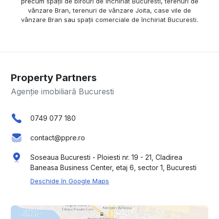
precum
spații de birouri de închiriat Bucuresti
,
terenuri de
vânzare Bran
,
terenuri de vânzare Joita
,
case vile de
vânzare Bran
sau
spații comerciale de închiriat Bucuresti
.
Property Partners
Agenție imobiliară Bucuresti
0749 077 180
contact@ppre.ro
Soseaua Bucuresti - Ploiesti nr. 19 - 21, Cladirea
Baneasa Business Center, etaj 6, sector 1, Bucuresti
Deschide în Google Maps