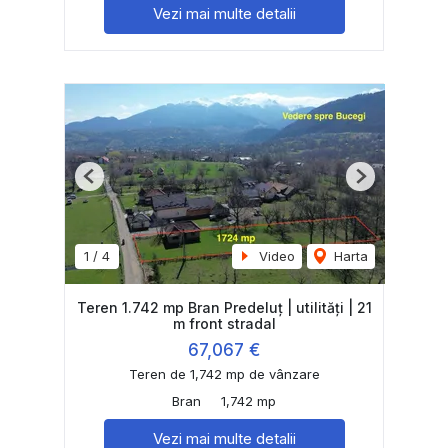
Vezi mai multe detalii
Previous
Next
1
/
4
Video
Harta
Teren 1.742 mp Bran Predeluț | utilități | 21
m front stradal
67,067 €
Teren de 1,742 mp de vânzare
Bran
1,742 mp
Vezi mai multe detalii