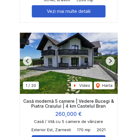
Vezi mai multe detalii
Previous
Next
1
/
20
Video
Harta
Casă modernă 5 camere | Vedere Bucegi &
Piatra Craiului | 4 km Castelul Bran
260,000 €
Casă / Vilă cu 5 camere de vânzare
Exterior Est, Zarnesti
170 mp
2021