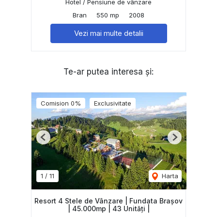
Hotel / Pensiune de vânzare
Bran
550 mp
2008
Vezi mai multe detalii
Te-ar putea interesa și:
Comision 0%
Exclusivitate
Previous
Next
1
/
11
Harta
Resort 4 Stele de Vânzare | Fundata Brașov
| 45.000mp | 43 Unități |