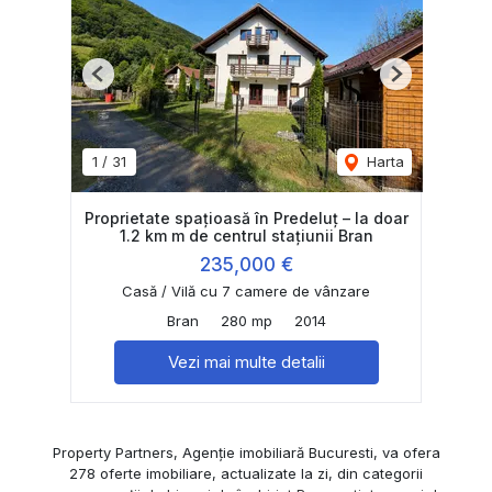
Previous
Next
1
/
31
Harta
Proprietate spațioasă în Predeluț – la doar
1.2 km m de centrul stațiunii Bran
235,000 €
Casă / Vilă cu 7 camere de vânzare
Bran
280 mp
2014
Vezi mai multe detalii
Property Partners, Agenție imobiliară Bucuresti, va ofera
278 oferte imobiliare, actualizate la zi, din categorii