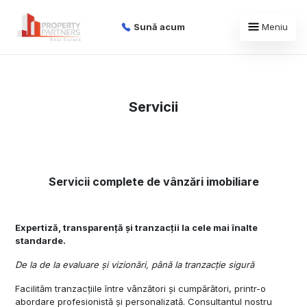
Sună acum
Meniu
Servicii
Servicii complete de v
ânzări imobiliare
Expertiză, transparență și tranzacții la cele mai înalte
standarde.
De la
de la evaluare și vizionări, până la tranzacție sigură
Facilităm tranzacțiile între vânzători și cumpărători, printr-o
abordare profesionistă și personalizată. Consultantul nostru