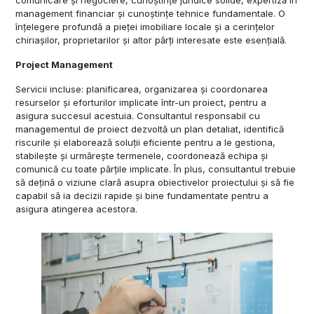
comunicare și negociere, cunoștințe juridice solide, expertiză în
management financiar și cunoștințe tehnice fundamentale. O
înțelegere profundă a pieței imobiliare locale și a cerințelor
chiriașilor, proprietarilor și altor părți interesate este esențială.
Project Management
Servicii incluse: planificarea, organizarea și coordonarea
resurselor și eforturilor implicate într-un proiect, pentru a
asigura succesul acestuia. Consultantul responsabil cu
managementul de proiect dezvoltă un plan detaliat, identifică
riscurile și elaborează soluții eficiente pentru a le gestiona,
stabilește și urmărește termenele, coordonează echipa și
comunică cu toate părțile implicate. În plus, consultantul trebuie
să dețină o viziune clară asupra obiectivelor proiectului și să fie
capabil să ia decizii rapide și bine fundamentate pentru a
asigura atingerea acestora.