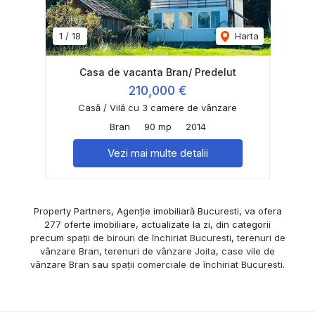
1
/
18
Harta
Casa de vacanta Bran/ Predelut
210,000 €
Casă / Vilă cu 3 camere de vânzare
Bran
90 mp
2014
Vezi mai multe detalii
Property Partners, Agenție imobiliară Bucuresti, va ofera
277 oferte imobiliare, actualizate la zi, din categorii
precum
spații de birouri de închiriat Bucuresti
,
terenuri de
vânzare Bran
,
terenuri de vânzare Joita
,
case vile de
vânzare Bran
sau
spații comerciale de închiriat Bucuresti
.