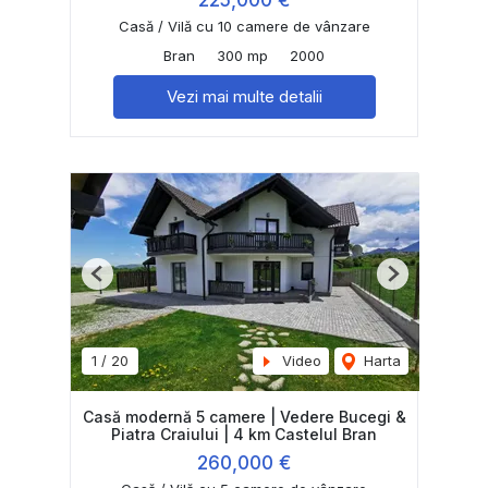
225,000 €
Casă / Vilă cu 10 camere de vânzare
Bran
300 mp
2000
Vezi mai multe detalii
Previous
Next
1
/
20
Video
Harta
Casă modernă 5 camere | Vedere Bucegi &
Piatra Craiului | 4 km Castelul Bran
260,000 €