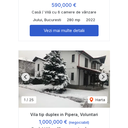
590,000 €
Casă / Vilă cu 6 camere de vânzare
Jiului, Bucuresti
280 mp
2022
Vezi mai multe detalii
Previous
Next
1
/
25
Harta
Vila tip duplex in Pipera, Voluntari
1,000,000 €
(negociabil)