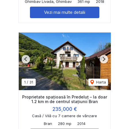
Ghimbav Livada, Ghimbav
361 mp
2018
Vezi mai multe detalii
Previous
Next
1
/
31
Harta
Proprietate spațioasă în Predeluț – la doar
1.2 km m de centrul stațiunii Bran
235,000 €
Casă / Vilă cu 7 camere de vânzare
Bran
280 mp
2014