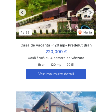
Previous
Next
1
/
22
Harta
Casa de vacanta -120 mp- Predelut Bran
220,000 €
Casă / Vilă cu 4 camere de vânzare
Bran
120 mp
2015
Vezi mai multe detalii