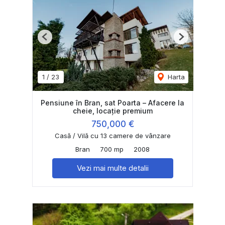
Previous
Next
1
/
23
Harta
Pensiune în Bran, sat Poarta – Afacere la
cheie, locație premium
750,000 €
Casă / Vilă cu 13 camere de vânzare
Bran
700 mp
2008
Vezi mai multe detalii