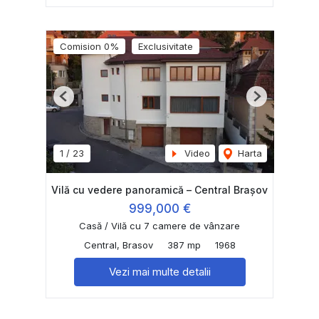
Comision 0%
Exclusivitate
Previous
Next
1
/
23
Video
Harta
Vilă cu vedere panoramică – Central Brașov
999,000 €
Casă / Vilă cu 7 camere de vânzare
Central, Brasov
387 mp
1968
Vezi mai multe detalii