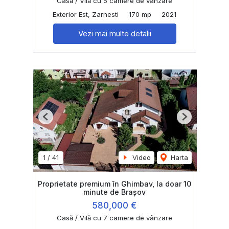
Casă / Vilă cu 5 camere de vânzare
Exterior Est, Zarnesti
170 mp
2021
Vezi mai multe detalii
Previous
Next
1
/
41
Video
Harta
Proprietate premium în Ghimbav, la doar 10
minute de Brașov
580,000 €
Casă / Vilă cu 7 camere de vânzare