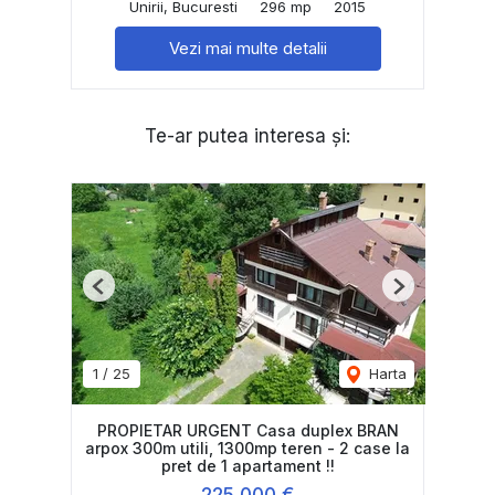
Unirii, Bucuresti
296 mp
2015
Vezi mai multe detalii
Te-ar putea interesa și:
Previous
Next
1
/
25
Harta
PROPIETAR URGENT Casa duplex BRAN
arpox 300m utili, 1300mp teren - 2 case la
pret de 1 apartament !!