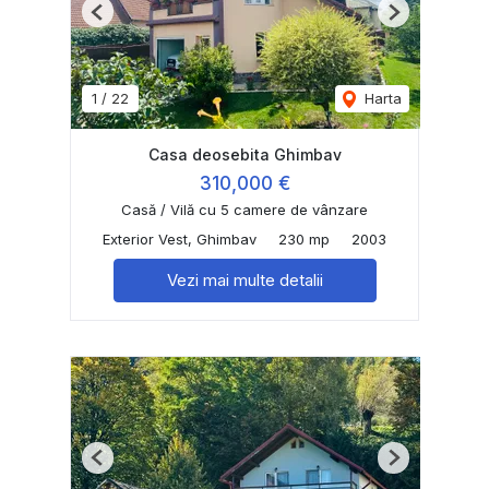
Previous
Next
1
/
22
Harta
Casa deosebita Ghimbav
310,000 €
Casă / Vilă cu 5 camere de vânzare
Exterior Vest, Ghimbav
230 mp
2003
Vezi mai multe detalii
Previous
Next