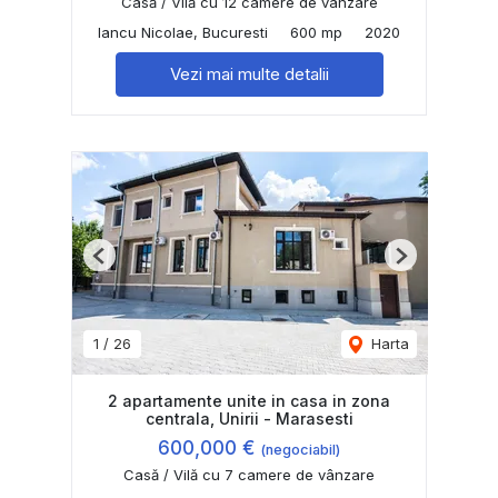
Casă / Vilă cu 12 camere de vânzare
Iancu Nicolae, Bucuresti
600 mp
2020
Vezi mai multe detalii
Previous
Next
1
/
26
Harta
2 apartamente unite in casa in zona
centrala, Unirii - Marasesti
600,000 €
(negociabil)
Casă / Vilă cu 7 camere de vânzare