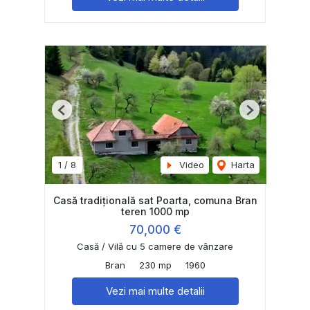
Previous
Next
1
/
8
Video
Harta
Casă tradițională sat Poarta, comuna Bran
teren 1000 mp
70,000 €
Casă / Vilă cu 5 camere de vânzare
Bran
230 mp
1960
Vezi mai multe detalii