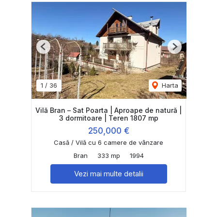
Previous
Next
1
/
36
Harta
Vilă Bran – Sat Poarta | Aproape de natură |
3 dormitoare | Teren 1807 mp
250,000 €
Casă / Vilă cu 6 camere de vânzare
Bran
333 mp
1994
Vezi mai multe detalii