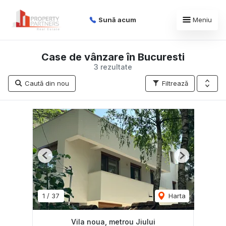
Sună acum
Meniu
Case de vânzare în Bucuresti
3 rezultate
Caută din nou
Filtrează
Previous
Next
1
/
37
Harta
Vila noua, metrou Jiului