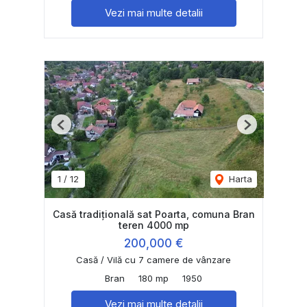
Vezi mai multe detalii
Previous
Next
1
/
12
Harta
Casă tradițională sat Poarta, comuna Bran
teren 4000 mp
200,000 €
Casă / Vilă cu 7 camere de vânzare
Bran
180 mp
1950
Vezi mai multe detalii