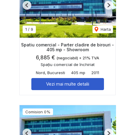
Previous
Next
1
/
9
Harta
Spatiu comercial - Parter cladire de birouri -
405 mp - Showroom
6,885 €
(negociabil) + 21% TVA
Spațiu comercial de închiriat
Nord, Bucuresti
405 mp
2011
Vezi mai multe detalii
Comision 0%