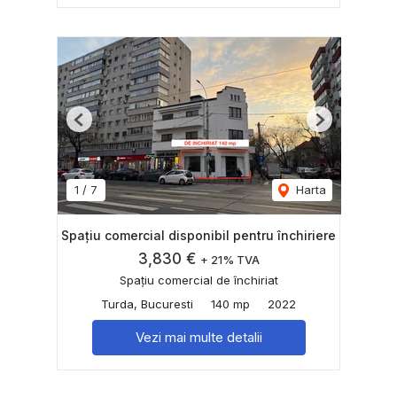
Previous
Next
1
/
7
Harta
Spațiu comercial disponibil pentru închiriere
3,830 €
+ 21% TVA
Spațiu comercial de închiriat
Turda, Bucuresti
140 mp
2022
Vezi mai multe detalii