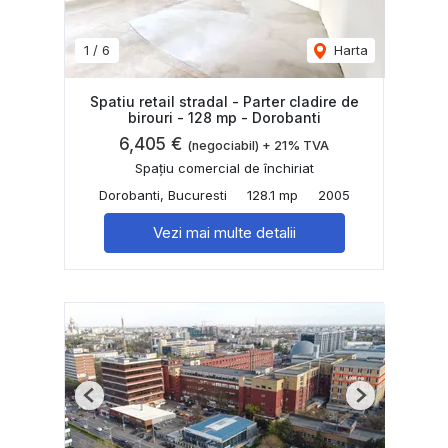
1
/
6
Harta
Spatiu retail stradal - Parter cladire de
birouri - 128 mp - Dorobanti
6,405 €
(negociabil) + 21% TVA
Spațiu comercial de închiriat
Dorobanti, Bucuresti
128.1 mp
2005
Vezi mai multe detalii
Previous
Next