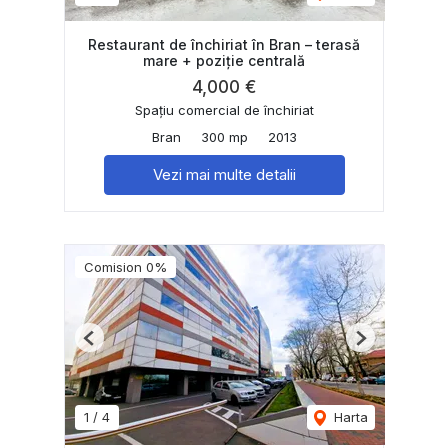
Restaurant de închiriat în Bran – terasă
mare + poziție centrală
4,000 €
Spațiu comercial de închiriat
Bran
300 mp
2013
Vezi mai multe detalii
Comision 0%
Previous
Next
1
/
4
Harta