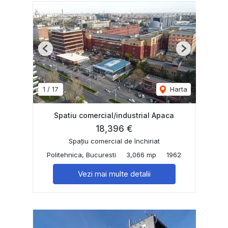
Previous
Next
1
/
17
Harta
Spatiu comercial/industrial Apaca
18,396 €
Spațiu comercial de închiriat
Politehnica, Bucuresti
3,066 mp
1962
Vezi mai multe detalii