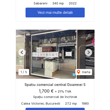
Sabareni
340 mp
2022
Vezi mai multe detalii
Previous
Next
1
/
5
Harta
Spatiu comercial central Doamnei 5
1,700 €
+ 21% TVA
Spațiu comercial de închiriat
Calea Victoriei, Bucuresti
27.2 mp
1980