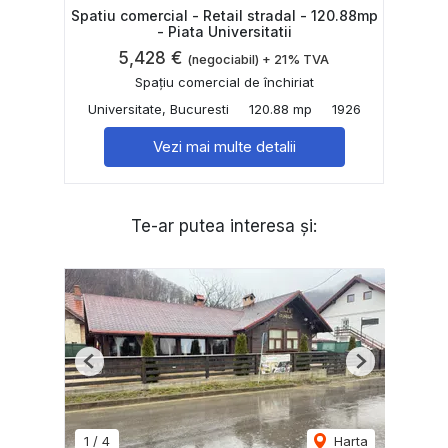
Spatiu comercial - Retail stradal - 120.88mp
- Piata Universitatii
5,428 €
(negociabil) + 21% TVA
Spațiu comercial de închiriat
Universitate, Bucuresti
120.88 mp
1926
Vezi mai multe detalii
Te-ar putea interesa și:
Previous
Next
1
/
4
Harta