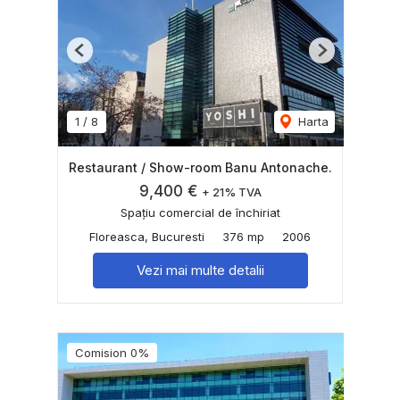
Previous
Next
1
/
8
Harta
Restaurant / Show-room Banu Antonache.
9,400 €
+ 21% TVA
Spațiu comercial de închiriat
Floreasca, Bucuresti
376 mp
2006
Vezi mai multe detalii
Comision 0%