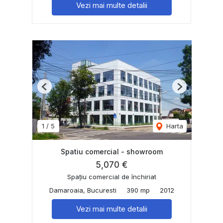
Vezi mai multe detalii
Previous
Next
1
/
5
Harta
Spatiu comercial - showroom
5,070 €
Spațiu comercial de închiriat
Damaroaia, Bucuresti
390 mp
2012
Vezi mai multe detalii