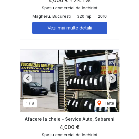
4,000 €
+ 21% TVA
Spațiu comercial de închiriat
Magheru, Bucuresti
320 mp
2010
Vezi mai multe detalii
Previous
Next
1
/
8
Harta
Afacere la cheie - Service Auto, Sabareni
4,000 €
Spațiu comercial de închiriat