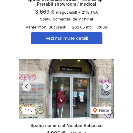
Pretabil showroom / medical
3,669 €
(negociabil) + 21% TVA
Spațiu comercial de închiriat
Pantelimon, Bucuresti
262.05 mp
2008
Vezi mai multe detalii
Previous
Next
1
/
6
Harta
Spatiu comercial Nicolae Balcescu