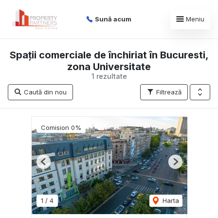
Sună acum
Meniu
Spații comerciale de închiriat în Bucuresti,
zona Universitate
1 rezultate
Caută din nou
Filtrează
Comision 0%
Previous
Next
1
/
4
Harta