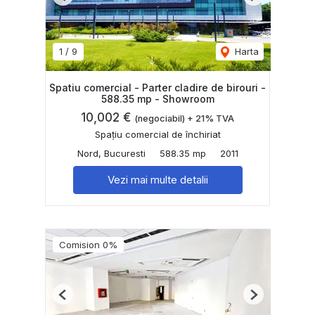
Previous
Next
1
/
9
Harta
Spatiu comercial - Parter cladire de birouri -
588.35 mp - Showroom
10,002 €
(negociabil) + 21% TVA
Spațiu comercial de închiriat
Nord, Bucuresti
588.35 mp
2011
Vezi mai multe detalii
Comision 0%
Previous
Next