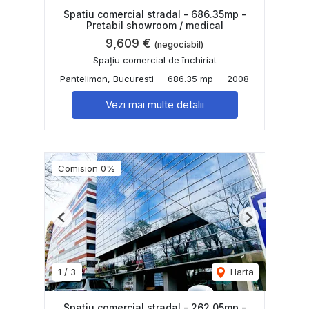
Spatiu comercial stradal - 686.35mp -
Pretabil showroom / medical
9,609 €
(negociabil)
Spațiu comercial de închiriat
Pantelimon, Bucuresti
686.35 mp
2008
Vezi mai multe detalii
Comision 0%
Previous
Next
1
/
3
Harta
Spatiu comercial stradal - 262.05mp -