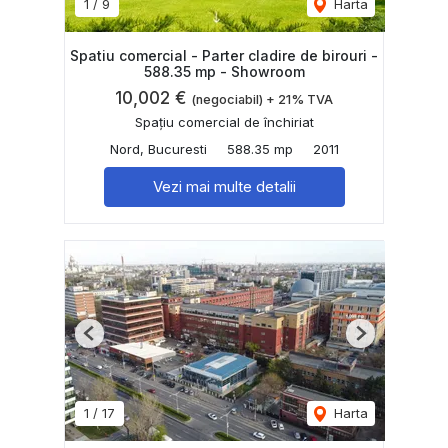
1
/
9
Harta
Spatiu comercial - Parter cladire de birouri -
588.35 mp - Showroom
10,002 €
(negociabil) + 21% TVA
Spațiu comercial de închiriat
Nord, Bucuresti
588.35 mp
2011
Vezi mai multe detalii
Previous
Next
1
/
17
Harta