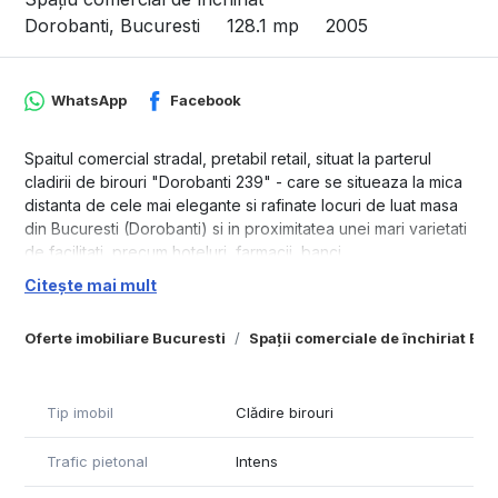
Dorobanti, Bucuresti
128.1 mp
2005
WhatsApp
Facebook
Spaitul comercial stradal, pretabil retail, situat la parterul
cladirii de birouri "Dorobanti 239" - care se situeaza la mica
distanta de cele mai elegante si rafinate locuri de luat masa
din Bucuresti (Dorobanti) si in proximitatea unei mari varietati
de facilitati, precum hoteluri, farmacii, banci.
Citește mai mult
- Cladire incadrata in Clasa A;
- Protectie anti-incendiu proiectata urmand normele
Oferte imobiliare Bucuresti
Spații comerciale de închiriat Bu
P118/1999 - Categoria C;
- Niveluri cu planuri deschide, moderne, flexibile;
- Sistem de ferestre exterioare de inalta calitate;
- Lobby-ul cu inaltime dubla permite luminii sa intre si sa
Tip imobil
Clădire birouri
lumineze spatiul la maxim;
- Receptie cu design deosebit, echipata complet;
Trafic pietonal
Intens
- Plafoanele din zona centrala sunt echipate cu dale