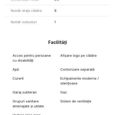
investițiile necesare pentru eventuale dotări suplimentare,
precum și de durata contractului de închiriere si alte
Număr etaje clădire
6
negocieri.
Număr subsoluri
1
Facilități
Acces pentru persoane
Afișare logo pe clădire
cu dizabilități
Apă
Contorizare separată
Curent
Echipamente moderne /
silențioase
Garaj subteran
Gaz
Grupuri sanitare
Sistem de ventilație
amenajate și utilate
Vedere spre oraș