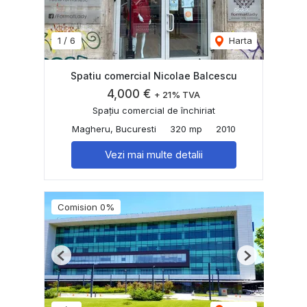
1
/
6
Harta
Spatiu comercial Nicolae Balcescu
4,000 €
+ 21% TVA
Spațiu comercial de închiriat
Magheru, Bucuresti
320 mp
2010
Vezi mai multe detalii
Comision 0%
Previous
Next