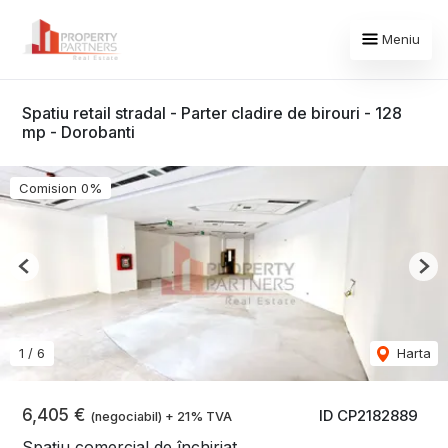
Meniu
Spatiu retail stradal - Parter cladire de birouri - 128
mp - Dorobanti
Comision 0%
Previous
Nex
1
/
6
Harta
6,405 €
ID CP2182889
(negociabil) + 21% TVA
Spațiu comercial de închiriat