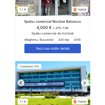
1
/
6
Harta
Spatiu comercial Nicolae Balcescu
4,000 €
+ 21% TVA
Spațiu comercial de închiriat
Magheru, Bucuresti
320 mp
2010
Vezi mai multe detalii
Comision 0%
Previous
Next
1
/
9
Harta