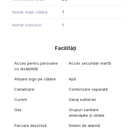
Număr etaje clădire
7
Număr subsoluri
1
Facilități
Acces pentru persoane
Acces secundar marfă
cu dizabilități
Afișare logo pe clădire
Apă
Canalizare
Contorizare separată
Curent
Garaj subteran
Gaz
Grupuri sanitare
amenajate și utilate
Parcare deschisă
Sistem de alarmă