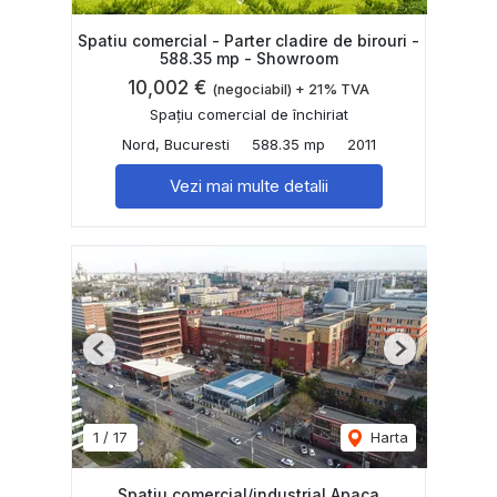
Spatiu comercial - Parter cladire de birouri -
588.35 mp - Showroom
10,002 €
(negociabil) + 21% TVA
Spațiu comercial de închiriat
Nord, Bucuresti
588.35 mp
2011
Vezi mai multe detalii
Previous
Next
1
/
17
Harta
Spatiu comercial/industrial Apaca