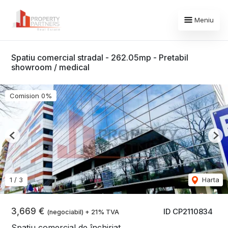
Meniu
Spatiu comercial stradal - 262.05mp - Pretabil
showroom / medical
Comision 0%
Previous
Nex
1
/
3
Harta
3,669 €
ID CP2110834
(negociabil) + 21% TVA
Spațiu comercial de închiriat