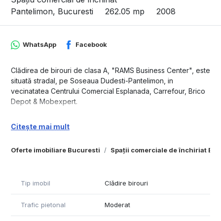
Pantelimon, Bucuresti
262.05 mp
2008
WhatsApp
Facebook
Clădirea de birouri de clasa A, "RAMS Business Center", este
situată stradal, pe Soseaua Dudesti-Pantelimon, in
vecinatatea Centrului Comercial Esplanada, Carrefour, Brico
Depot & Mobexpert.
"RAMS Bussiness Center" beneficiază de amplasare
Citește mai mult
excepţională, cu acces auto şi pietonal facil datorită
diversităţii mijloacelor de transport în comun care deservesc
Oferte imobiliare Bucuresti
Spații comerciale de închiriat Bu
zona (metrou - staţiile Republica şi Pantelimon, tramvai -
liniile 14, 46, 55, autobuze - liniile 146, 147, 246, 346, 459,
461, maxi taxi - 701, 717), cât şi de o accesibilitate rapidă
spre centrul Capitalei datorită bulevardelor pe 3 benzi care
Tip imobil
Clădire birouri
permit accesul spre şi dinspre RAMS Bussiness Center, atât
spre şi dinspre centrul capitalei, axa Unirii - Victoriei, cât şi
Trafic pietonal
Moderat
spre şi dinspre Aeroporturile Băneasa şi Otopeni, pe axa