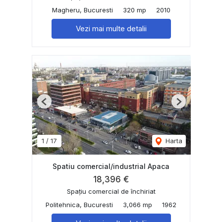
Magheru, Bucuresti
320 mp
2010
Vezi mai multe detalii
Previous
Next
1
/
17
Harta
Spatiu comercial/industrial Apaca
18,396 €
Spațiu comercial de închiriat
Politehnica, Bucuresti
3,066 mp
1962