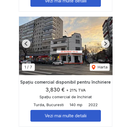
Vezi mai multe detalii
Previous
Next
1
/
7
Harta
Spațiu comercial disponibil pentru închiriere
3,830 €
+ 21% TVA
Spațiu comercial de închiriat
Turda, Bucuresti
140 mp
2022
Vezi mai multe detalii