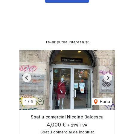
Te-ar putea interesa și:
Previous
Next
1
/
6
Harta
Spatiu comercial Nicolae Balcescu
4,000 €
+ 21% TVA
Spațiu comercial de închiriat