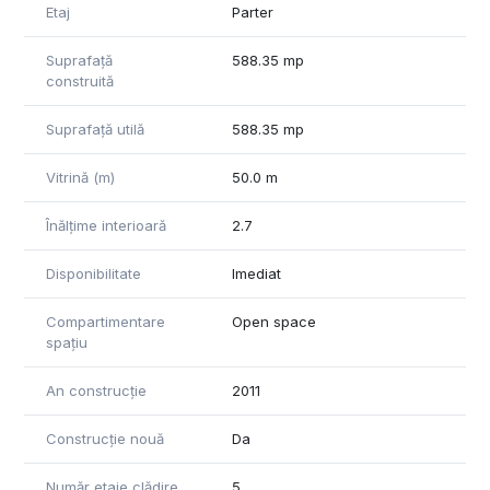
Etaj
Parter
vitrate pe întreaga sa lungime, iar parcarea este asigurată în
spații subterane dedicate. În ceea ce privește facilitățile
Suprafață
588.35 mp
pentru conferințe și evenimente, complexul se remarcă prin
construită
oferirea unora dintre cele mai avansate și variate servicii
disponibile pe piața locală. Include un amfiteatru și mai multe
Suprafață utilă
588.35 mp
săli de evenimente, toate proiectate la cele mai înalte
standarde tehnice și de finisaj.
Vitrină (m)
50.0 m
La parter, un restaurant cu o capacitate de 400 de locuri
este pregătit să servească vizitatorii. În plus, Băneasa
Înălțime interioară
2.7
Shopping City, care oferă numeroase facilități, este situat la
aproximativ 2 km sud, cu acces direct din DN1.
Disponibilitate
Imediat
Prețul de închiriere afișat este orientativ și se referă la un
Compartimentare
Open space
spațiu cu dotări standard, neincluzând costurile operaționale
spațiu
(service charge). Prețul final de închiriere va fi stabilit în urma
unei analize detaliate a cerințelor chiriașului și va depinde de
An construcție
2011
investițiile necesare pentru eventuale dotări suplimentare,
precum și de durata contractului de închiriere si alte
Construcție nouă
Da
negocieri.
Număr etaje clădire
5