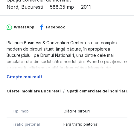
Nord, Bucuresti
588.35 mp
2011
WhatsApp
Facebook
Platinum Business & Convention Center este un complex
modern de birouri situat lângă pădure, în apropierea
Bucureștiului, pe Drumul Național 1, una dintre cele mai
circulate rute din sudul către nordul țării. Având o poziționare
strategică, clădirea se află la doar câțiva kilometri de
Soseaua de Centură și la aproximativ 4,5 km de Aeroportul
Citește mai mult
Internațional "Henri Coanda".
Oferte imobiliare Bucuresti
Spații comerciale de închiriat Bu
Complexul oferă o suprafață totală închiriabilă de
aproximativ 39.000 mp, distribuită în două clădiri (A și B) pe
cinci etaje supraterane. Etajele pot fi combinate pentru a
atinge o suprafață totală de până la 7.500 mp pe un singur
Tip imobil
Clădire birouri
nivel, iar forma pătrată a layoutului facilitează o flexibilitate
ridicată în amenajarea spațiilor pentru chiriași.
Trafic pietonal
Fără trafic pietonal
Clădirea beneficiază de multă lumină naturală datorită fațadei