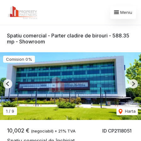
Meniu
Spatiu comercial - Parter cladire de birouri - 588.35
mp - Showroom
Comision 0%
Previous
Nex
1
/
9
Harta
10,002 €
ID CP2118051
(negociabil) + 21% TVA
Spațiu comercial de închiriat