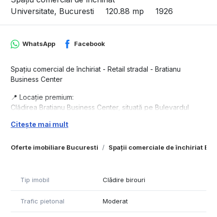
Universitate, Bucuresti
120.88 mp
1926
WhatsApp
Facebook
Spațiu comercial de închiriat - Retail stradal - Bratianu
Business Center
📍 Locație premium:
Clădirea Bratianu Business Center, situată pe Bulevardul
Brătianu, în centrul Bucureștiului, oferă acces direct la zonele
Citește mai mult
de interes cultural, de afaceri și la mijloacele de transport
public.
Oferte imobiliare Bucuresti
Spații comerciale de închiriat Bu
🏢 Caracteristici spațiu:
Suprafață: 120.88 mp.
Tip imobil
Clădire birouri
Etaj: Parter.
Design elegant: Spațiul beneficiază de un mix între
Trafic pietonal
Moderat
arhitectura istorică restaurată și facilitățile moderne necesare
pentru un mediu de lucru productiv.