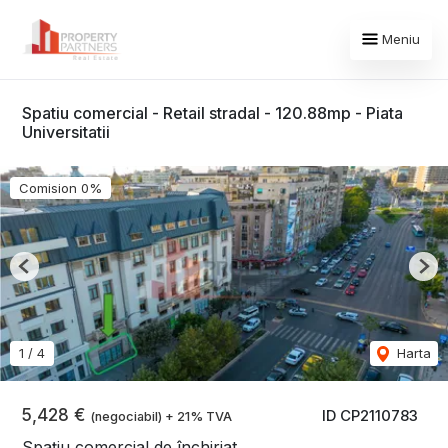
Meniu
Spatiu comercial - Retail stradal - 120.88mp - Piata
Universitatii
Comision 0%
Previous
Nex
1
/
4
Harta
5,428 €
ID CP2110783
(negociabil) + 21% TVA
Spațiu comercial de închiriat