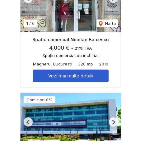
Previous
Next
1
/
6
Harta
Spatiu comercial Nicolae Balcescu
4,000 €
+ 21% TVA
Spațiu comercial de închiriat
Magheru, Bucuresti
320 mp
2010
Vezi mai multe detalii
Comision 0%
Previous
Next