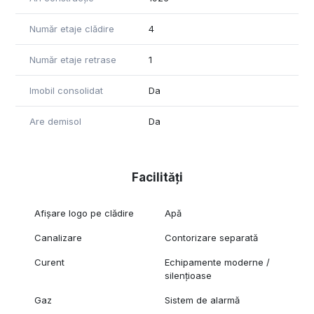
Număr etaje clădire
4
Număr etaje retrase
1
Imobil consolidat
Da
Are demisol
Da
Facilități
Afișare logo pe clădire
Apă
Canalizare
Contorizare separată
Curent
Echipamente moderne /
silențioase
Gaz
Sistem de alarmă