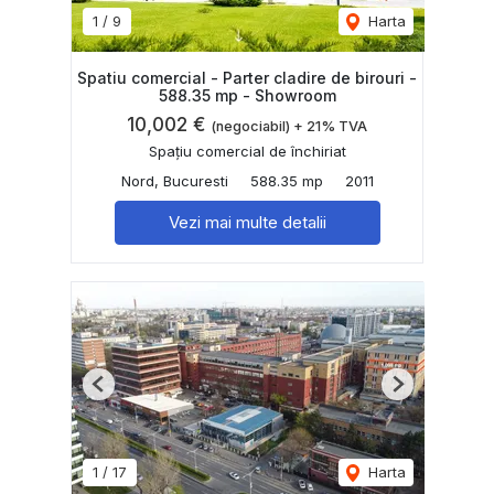
1
/
9
Harta
Spatiu comercial - Parter cladire de birouri -
588.35 mp - Showroom
10,002 €
(negociabil) + 21% TVA
Spațiu comercial de închiriat
Nord, Bucuresti
588.35 mp
2011
Vezi mai multe detalii
Previous
Next
1
/
17
Harta