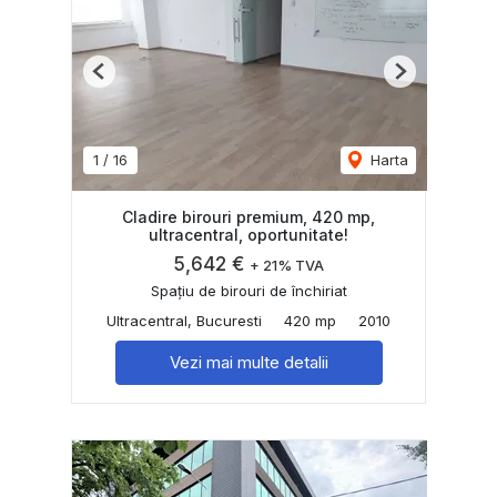
Previous
Next
1
/
16
Harta
Cladire birouri premium, 420 mp,
ultracentral, oportunitate!
5,642 €
+ 21% TVA
Spațiu de birouri de închiriat
Ultracentral, Bucuresti
420 mp
2010
Vezi mai multe detalii