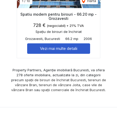
1
/
10
Harta
Spatiu modern pentru birouri - 66.20 mp -
Grozavesti
728 €
(negociabil) + 21% TVA
Spațiu de birouri de închiriat
Grozavesti, Bucuresti
66.2 mp
2006
Vezi mai multe detalii
Property Partners, Agenție imobiliară Bucuresti, va ofera
278 oferte imobiliare, actualizate la zi, din categorii
precum
spații de birouri de închiriat Bucuresti
,
terenuri de
vânzare Bran
,
terenuri de vânzare Joita
,
case vile de
vânzare Bran
sau
spații comerciale de închiriat Bucuresti
.