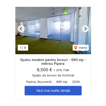
Previous
Next
1
/
8
Harta
Spatiu modern pentru birouri - 680 mp -
metrou Pipera
8,500 €
+ 21% TVA
Spațiu de birouri de închiriat
Pipera, Bucuresti
680 mp
2009
Vezi mai multe detalii