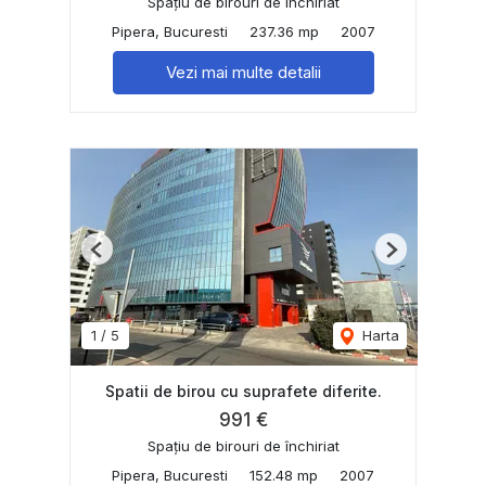
Spațiu de birouri de închiriat
Pipera, Bucuresti
237.36 mp
2007
Vezi mai multe detalii
Previous
Next
1
/
5
Harta
Spatii de birou cu suprafete diferite.
991 €
Spațiu de birouri de închiriat
Pipera, Bucuresti
152.48 mp
2007