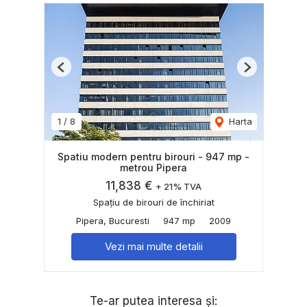
Previous
Next
1
/
8
Harta
Spatiu modern pentru birouri - 947 mp -
metrou Pipera
11,838 €
+ 21% TVA
Spațiu de birouri de închiriat
Pipera, Bucuresti
947 mp
2009
Vezi mai multe detalii
Te-ar putea interesa și: