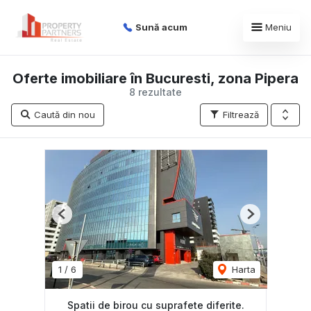
Sună acum
Meniu
Oferte imobiliare în Bucuresti, zona Pipera
8 rezultate
Caută din nou
Filtrează
Previous
Next
1
/
6
Harta
Spatii de birou cu suprafete diferite.