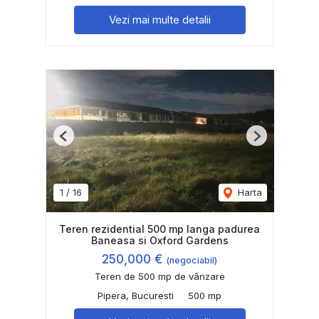
Vezi mai multe detalii
Previous
Next
1
/
16
Harta
Teren rezidential 500 mp langa padurea
Baneasa si Oxford Gardens
250,000 €
(negociabil)
Teren de 500 mp de vânzare
Pipera, Bucuresti
500 mp