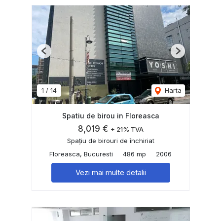
Previous
Next
1
/
14
Harta
Spatiu de birou in Floreasca
8,019 €
+ 21% TVA
Spațiu de birouri de închiriat
Floreasca, Bucuresti
486 mp
2006
Vezi mai multe detalii