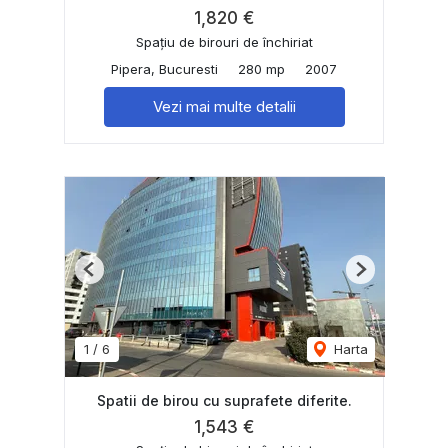
1,820 €
Spațiu de birouri de închiriat
Pipera, Bucuresti
280 mp
2007
Vezi mai multe detalii
Previous
Next
1
/
6
Harta
Spatii de birou cu suprafete diferite.
1,543 €