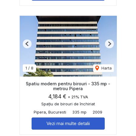
Previous
Next
1
/
8
Harta
Spatiu modern pentru birouri - 335 mp -
metrou Pipera
4,184 €
+ 21% TVA
Spațiu de birouri de închiriat
Pipera, Bucuresti
335 mp
2009
Vezi mai multe detalii