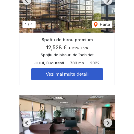
Previous
Next
1
/
4
Harta
Spatiu de birou premium
12,528 €
+ 21% TVA
Spațiu de birouri de închiriat
Jiului, Bucuresti
783 mp
2022
Vezi mai multe detalii
Previous
Next