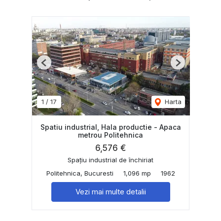
Previous
Next
1
/
17
Harta
Spatiu industrial, Hala productie - Apaca
metrou Politehnica
6,576 €
Spațiu industrial de închiriat
Politehnica, Bucuresti
1,096 mp
1962
Vezi mai multe detalii