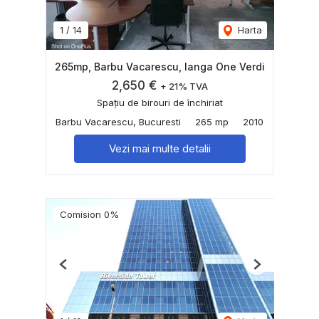
1
/
14
Harta
265mp, Barbu Vacarescu, langa One Verdi
2,650 €
+ 21% TVA
Spațiu de birouri de închiriat
Barbu Vacarescu, Bucuresti
265 mp
2010
Vezi mai multe detalii
Comision 0%
Previous
Next