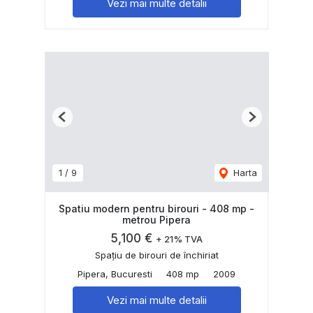
Vezi mai multe detalii
Previous
Next
1
/
9
Harta
Spatiu modern pentru birouri - 408 mp -
metrou Pipera
5,100 €
+ 21% TVA
Spațiu de birouri de închiriat
Pipera, Bucuresti
408 mp
2009
Vezi mai multe detalii