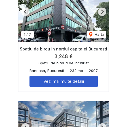
Previous
Next
1
/
7
Harta
Spatiu de birou in nordul capitalei Bucuresti
3,248 €
Spațiu de birouri de închiriat
Baneasa, Bucuresti
232 mp
2007
Vezi mai multe detalii