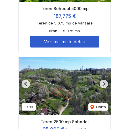
Teren Sohodol 5000 mp
187,775 €
Teren de 5,075 mp de vânzare
Bran
5,075 mp
Vezi mai multe detalii
Previous
Next
1
/
18
Harta
Teren 2500 mp Sohodol