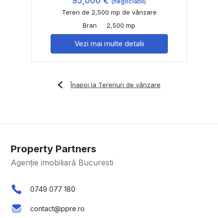
95,000 €
(negociabil)
Teren de 2,500 mp de vânzare
Bran
2,500 mp
Vezi mai multe detalii
Înapoi la Terenuri de vânzare
Property Partners
Agenție imobiliară Bucuresti
0749 077 180
contact@ppre.ro