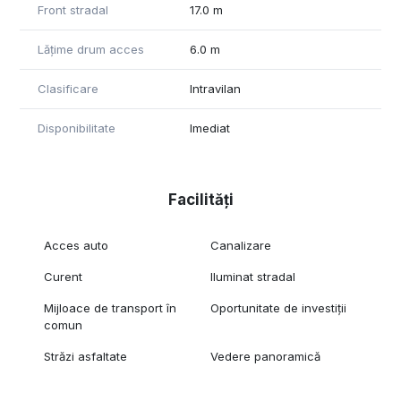
Front stradal
17.0 m
Lățime drum acces
6.0 m
Clasificare
Intravilan
Disponibilitate
Imediat
Facilități
Acces auto
Canalizare
Curent
Iluminat stradal
Mijloace de transport în
Oportunitate de investiții
comun
Străzi asfaltate
Vedere panoramică