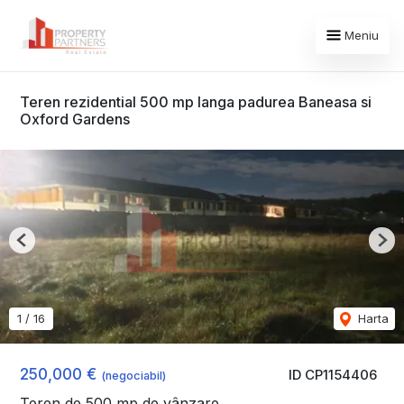
Meniu
Teren rezidential 500 mp langa padurea Baneasa si
Oxford Gardens
Previous
Nex
1
/
16
Harta
250,000 €
ID CP1154406
(negociabil)
Teren de 500 mp de vânzare