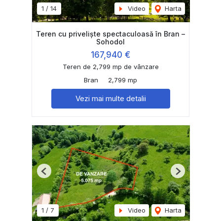
1
/
14
Video
Harta
Teren cu priveliște spectaculoasă în Bran –
Sohodol
167,940 €
Teren de 2,799 mp de vânzare
Bran
2,799 mp
Vezi mai multe detalii
Previous
Next
1
/
7
Video
Harta