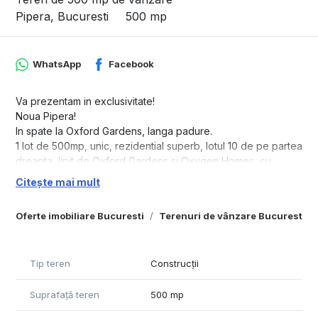
Pipera, Bucuresti
500 mp
WhatsApp
Facebook
Va prezentam in exclusivitate!
Noua Pipera!
In spate la Oxford Gardens, langa padure.
1 lot de 500mp, unic, rezidential superb, lotul 10 de pe partea
dreapta, lipit de Oxford Gardens si Oxygen Homes, cu
utilitatile in fata curtii.
Citește mai mult
Oferte imobiliare Bucuresti
Terenuri de vânzare Bucuresti
Tip teren
Construcții
Suprafață teren
500 mp