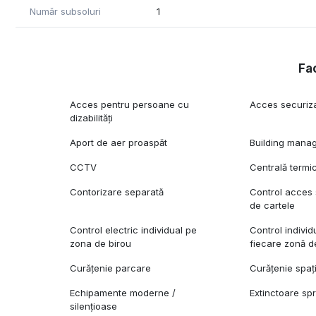
Număr subsoluri
1
Fac
Acces pentru persoane cu
Acces securiz
dizabilități
Aport de aer proaspăt
Building mana
CCTV
Centrală termi
Contorizare separată
Control acces 
de cartele
Control electric individual pe
Control indivi
zona de birou
fiecare zonă d
Curățenie parcare
Curățenie spaț
Echipamente moderne /
Extinctoare spr
silențioase