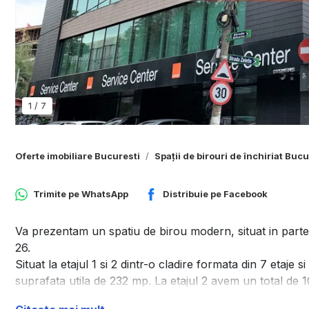
1
/
7
Oferte imobiliare Bucuresti
Spații de birouri de închiriat Bucu
Trimite pe
WhatsApp
Distribuie pe
Facebook
Va prezentam un spatiu de birou modern, situat in partea
26.
Situat la etajul 1 si 2 dintr-o cladire formata din 7 etaje 
suprafata utila de 232 mp. La etajul 2 avem un total de 
minima de cca 340 mp.