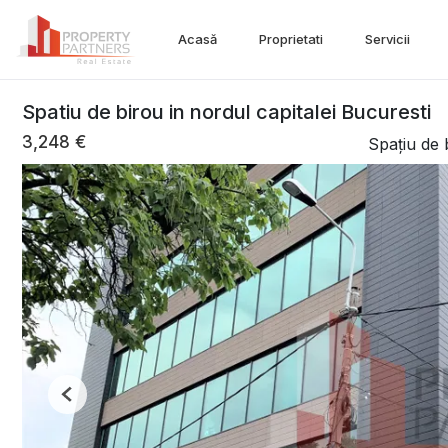
Acasă
Proprietati
Servicii
Spatiu de birou in nordul capitalei Bucuresti
3,248 €
Spațiu de b
Previous