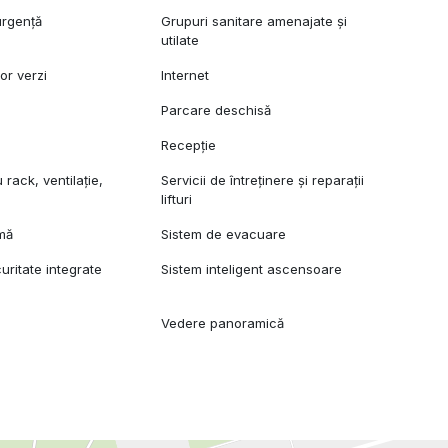
urgență
Grupuri sanitare amenajate și
utilate
lor verzi
Internet
Parcare deschisă
Recepție
rack, ventilație,
Servicii de întreținere și reparații
lifturi
rmă
Sistem de evacuare
uritate integrate
Sistem inteligent ascensoare
Vedere panoramică