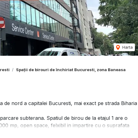
Harta
resti
Spații de birouri de închiriat Bucuresti, zona Baneasa
 de nord a capitalei Bucuresti, mai exact pe strada Biharia
si parcare subterana. Spatiul de birou de la etajul 1 are o
1000 mp, open space, felxibil in impartire cu o suprafata