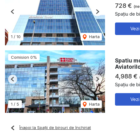
728 €
(ne
Spațiu de bi
Previous
Next
Vezi
1
/
10
Harta
Comision 0%
Spatiu mo
Aviatoril
4,988 €
Previous
Next
Spațiu de bi
Vezi
1
/
5
Harta
Înapoi la Spații de birouri de închiriat