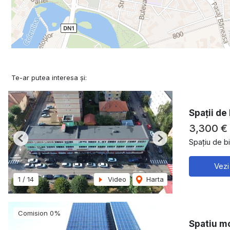
Te-ar putea interesa și:
Spații de
3,300 €
Spațiu de bi
Previous
Next
Vezi
1
/
14
Video
Harta
Comision 0%
Spatiu mo