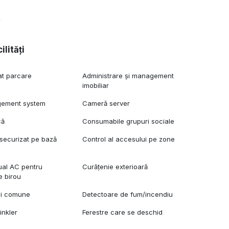
ilități
at parcare
Administrare și management
imobiliar
gement system
Cameră server
că
Consumabile grupuri sociale
securizat pe bază
Control al accesului pe zone
dual AC pentru
Curățenie exterioară
e birou
ii comune
Detectoare de fum/incendiu
inkler
Ferestre care se deschid