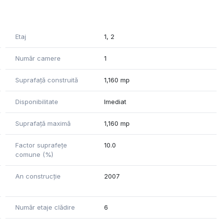
izare cu 4 tevi, spatii comune amenajate elegant si locuri
Etaj
1, 2
Număr camere
1
Suprafață construită
1,160 mp
Disponibilitate
Imediat
Suprafață maximă
1,160 mp
Factor suprafețe
10.0
comune (%)
An construcție
2007
Număr etaje clădire
6