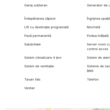
Garaj subteran
Generator de 
Îndepărtarea zăpezii
Îngrijirea spații
Lift cu destinație programată
Mochetă
Pază permanentă
Podea înălțată
Salubritate
Server room cu 
control acces
Sistem climatizare 4 țevi
Sistem de ala
Sistem de ventilație
Sisteme de sec
BMS
Tavan fals
Telefon
Vestiar