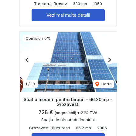
Tractorul, Brasov
330 mp
1950
Vezi mai multe detalii
Comision 0%
Previous
Next
1
/
10
Harta
Spatiu modern pentru birouri - 66.20 mp -
Grozavesti
728 €
(negociabil) + 21% TVA
Spațiu de birouri de închiriat
Grozavesti, Bucuresti
66.2 mp
2006