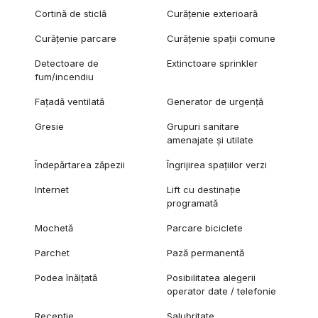
Cortină de sticlă
Curățenie exterioară
Curățenie parcare
Curățenie spații comune
Detectoare de
Extinctoare sprinkler
fum/incendiu
Fațadă ventilată
Generator de urgență
Gresie
Grupuri sanitare
amenajate și utilate
Îndepărtarea zăpezii
Îngrijirea spațiilor verzi
Internet
Lift cu destinație
programată
Mochetă
Parcare biciclete
Parchet
Pază permanentă
Podea înălțată
Posibilitatea alegerii
operator date / telefonie
Recepție
Salubritate