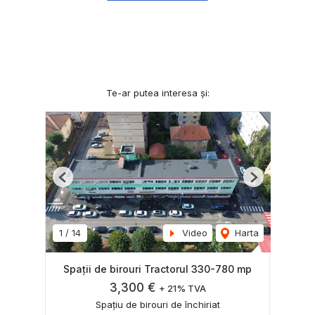
Te-ar putea interesa și:
Previous
Next
1
/
14
Video
Harta
Spații de birouri Tractorul 330-780 mp
3,300 €
+ 21% TVA
Spațiu de birouri de închiriat