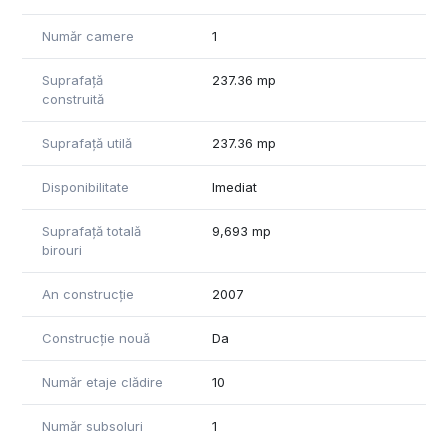
- Finalizare:** Trimestrul III, 2007
- Niveluri: 10 etaje supraterane + 1 nivel subteran
Număr camere
1
- Suprafață etaj standard: 340 – 926 mp
- Parcare: 41 locuri supraterane, 50 locuri subterane
Suprafață
237.36 mp
construită
Clădirea dispune de o fațadă vitrată pe laturile est și vest,
asigurând un aport optim de lumină naturală. Spațiile sunt
Suprafață utilă
237.36 mp
flexibile, organizate în jurul unui nucleu central ce facilitează
circulația verticală și permit amenajări personalizate.
Disponibilitate
Imediat
Suprafață totală
9,693 mp
birouri
An construcție
2007
Construcție nouă
Da
Număr etaje clădire
10
Număr subsoluri
1