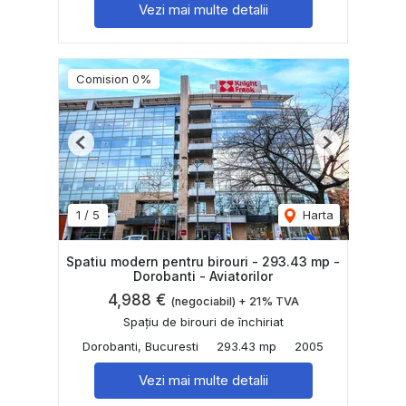
Vezi mai multe detalii
Comision 0%
Previous
Next
1
/
5
Harta
Spatiu modern pentru birouri - 293.43 mp -
Dorobanti - Aviatorilor
4,988 €
(negociabil) + 21% TVA
Spațiu de birouri de închiriat
Dorobanti, Bucuresti
293.43 mp
2005
Vezi mai multe detalii