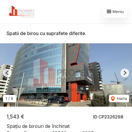
Meniu
Spatii de birou cu suprafete diferite.
Previous
Nex
1
/
6
Harta
1,543 €
ID CP2326298
Spațiu de birouri de închiriat