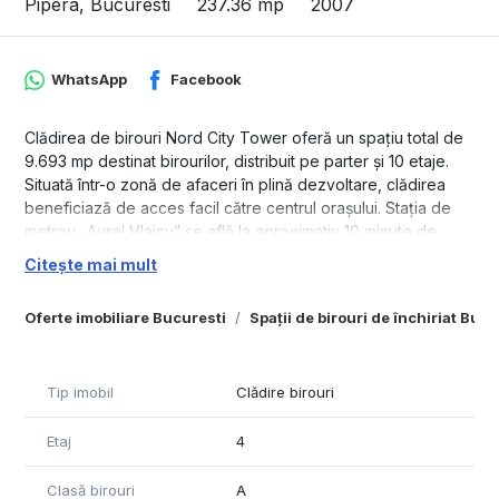
Pipera, Bucuresti
237.36 mp
2007
WhatsApp
Facebook
Clădirea de birouri Nord City Tower oferă un spațiu total de
9.693 mp destinat birourilor, distribuit pe parter și 10 etaje.
Situată într-o zonă de afaceri în plină dezvoltare, clădirea
beneficiază de acces facil către centrul orașului. Stația de
metrou „Aurel Vlaicu” se află la aproximativ 10 minute de
mers pe jos, iar în apropiere există numeroase facilități,
Citește mai mult
precum restaurante, cafenele, hoteluri și centre comerciale.
Spatiul de birou din prezentare are o suprafata utila de
Oferte imobiliare Bucuresti
Spații de birouri de închiriat Bucu
205.88.45 mp + 31.48 mp suprafetele comune.
Termenii finainciari:
- Chiria: 6.5 Euro/mp
Tip imobil
Clădire birouri
- Mentenanta: 5.5 Euro/mp ( acopera toate costurle de
incalzire, racire a spatiului) , separat se mai plateste curentul
Etaj
4
electric.
- Suprafață totală birouri: 9.693 mp
Clasă birouri
A