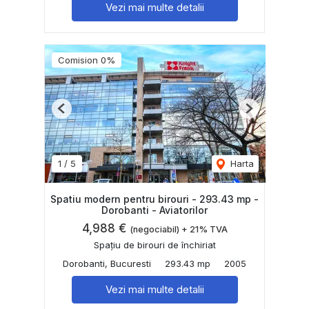
Vezi mai multe detalii
Comision 0%
Previous
Next
1
/
5
Harta
Spatiu modern pentru birouri - 293.43 mp -
Dorobanti - Aviatorilor
4,988 €
(negociabil) + 21% TVA
Spațiu de birouri de închiriat
Dorobanti, Bucuresti
293.43 mp
2005
Vezi mai multe detalii