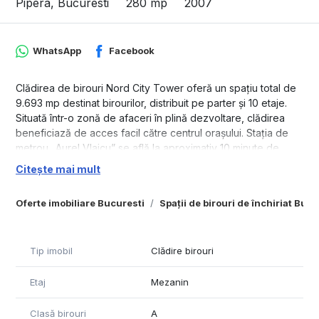
Pipera, Bucuresti
280 mp
2007
WhatsApp
Facebook
Clădirea de birouri Nord City Tower oferă un spațiu total de
9.693 mp destinat birourilor, distribuit pe parter și 10 etaje.
Situată într-o zonă de afaceri în plină dezvoltare, clădirea
beneficiază de acces facil către centrul orașului. Stația de
metrou „Aurel Vlaicu” se află la aproximativ 10 minute de
mers pe jos, iar în apropiere există numeroase facilități,
Citește mai mult
precum restaurante, cafenele, hoteluri și centre comerciale.
Spatiul de birou din prezentare are o suprafata utila de
Oferte imobiliare Bucuresti
Spații de birouri de închiriat Bucu
280mp
Termenii finainciari:
- Chiria: 6.5 Euro/mp
Tip imobil
Clădire birouri
- Mentenanta: 5.5 Euro/mp ( acopera toate costurle de
incalzire, racire a spatiului) , separat se mai plateste curentul
Etaj
Mezanin
electric.
- Suprafață totală birouri: 9.693 mp
Clasă birouri
A