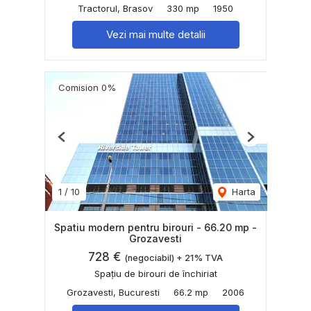
Tractorul, Brasov
330 mp
1950
Vezi mai multe detalii
Comision 0%
Previous
Next
1
/
10
Harta
Spatiu modern pentru birouri - 66.20 mp -
Grozavesti
728 €
(negociabil) + 21% TVA
Spațiu de birouri de închiriat
Grozavesti, Bucuresti
66.2 mp
2006