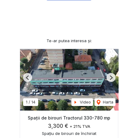
Te-ar putea interesa și:
Previous
Next
1
/
14
Video
Harta
Spații de birouri Tractorul 330-780 mp
3,300 €
+ 21% TVA
Spațiu de birouri de închiriat