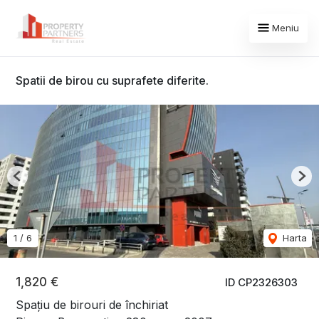
Meniu
Spatii de birou cu suprafete diferite.
Previous
Nex
1
/
6
Harta
1,820 €
ID CP2326303
Spațiu de birouri de închiriat