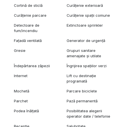
Cortină de sticlă
Curățenie exterioară
Curățenie parcare
Curățenie spații comune
Detectoare de
Extinctoare sprinkler
fum/incendiu
Fațadă ventilată
Generator de urgență
Gresie
Grupuri sanitare
amenajate și utilate
Îndepărtarea zăpezii
Îngrijirea spațiilor verzi
Internet
Lift cu destinație
programată
Mochetă
Parcare biciclete
Parchet
Pază permanentă
Podea înălțată
Posibilitatea alegerii
operator date / telefonie
Recepție
Salubritate