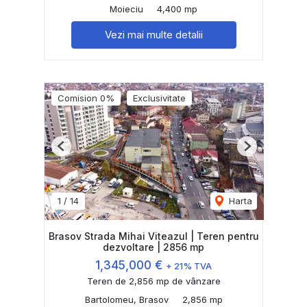
Moieciu
4,400 mp
Vezi mai multe detalii
Comision 0%
Exclusivitate
Previous
Next
1
/
14
Harta
Brasov Strada Mihai Viteazul | Teren pentru
dezvoltare | 2856 mp
1,345,000 €
+ 21% TVA
Teren de 2,856 mp de vânzare
Bartolomeu, Brasov
2,856 mp