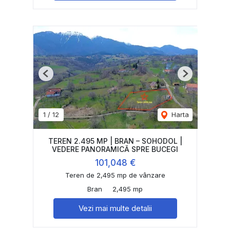
Previous
Next
1
/
12
Harta
TEREN 2.495 MP | BRAN – SOHODOL |
VEDERE PANORAMICĂ SPRE BUCEGI
101,048 €
Teren de 2,495 mp de vânzare
Bran
2,495 mp
Vezi mai multe detalii