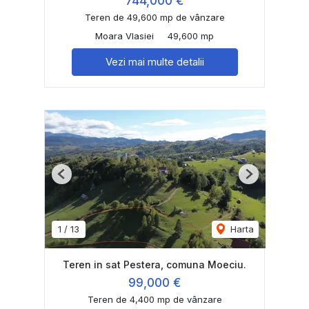
744,000 €
Teren de 49,600 mp de vânzare
Moara Vlasiei
49,600 mp
Vezi mai multe detalii
Previous
Next
1
/
13
Harta
Teren in sat Pestera, comuna Moeciu.
99,000 €
Teren de 4,400 mp de vânzare