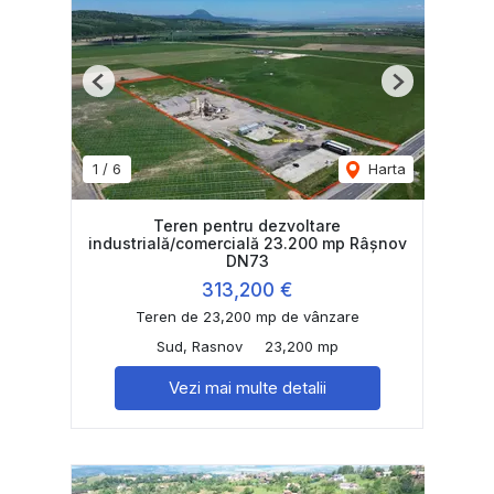
Previous
Next
1
/
6
Harta
Teren pentru dezvoltare
industrială/comercială 23.200 mp Râșnov
DN73
313,200 €
Teren de 23,200 mp de vânzare
Sud, Rasnov
23,200 mp
Vezi mai multe detalii