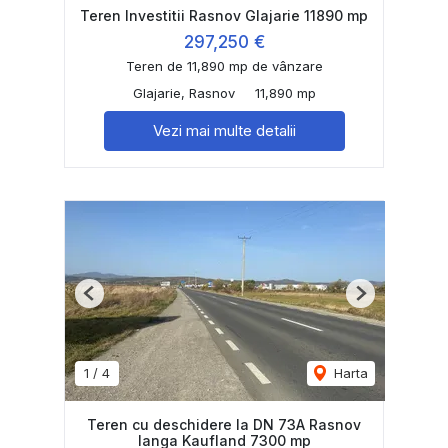
Teren Investitii Rasnov Glajarie 11890 mp
297,250 €
Teren de 11,890 mp de vânzare
Glajarie, Rasnov
11,890 mp
Vezi mai multe detalii
Previous
Next
1
/
4
Harta
Teren cu deschidere la DN 73A Rasnov
langa Kaufland 7300 mp