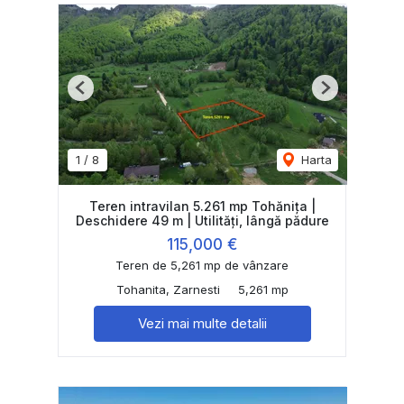
Previous
Next
1
/
8
Harta
Teren intravilan 5.261 mp Tohănița |
Deschidere 49 m | Utilități, lângă pădure
115,000 €
Teren de 5,261 mp de vânzare
Tohanita, Zarnesti
5,261 mp
Vezi mai multe detalii