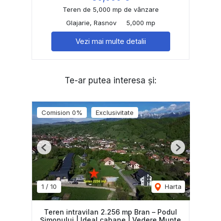
Teren de 5,000 mp de vânzare
Glajarie, Rasnov
5,000 mp
Vezi mai multe detalii
Te-ar putea interesa și:
Comision 0%
Exclusivitate
Previous
Next
1
/
10
Harta
Teren intravilan 2.256 mp Bran – Podul
Șimonului | Ideal cabane | Vedere Munte