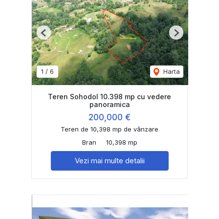
Previous
Next
1
/
6
Harta
Teren Sohodol 10.398 mp cu vedere
panoramica
200,000 €
Teren de 10,398 mp de vânzare
Bran
10,398 mp
Vezi mai multe detalii