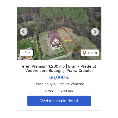
Previous
Next
1
/
17
Harta
Teren Premium 1.200 mp | Bran - Predelut |
Vedere spre Bucegi și Piatra Craiului
66,000 €
Teren de 1,200 mp de vânzare
Bran
1,200 mp
Vezi mai multe detalii