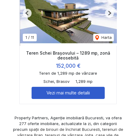
Previous
Next
1
/
11
Harta
Teren Schei Brașovului – 1289 mp, zonă
deosebită
152,000 €
Teren de 1,289 mp de vânzare
Schei, Brasov
1,289 mp
Vezi mai multe detalii
Property Partners, Agenție imobiliară Bucuresti, va ofera
277 oferte imobiliare, actualizate la zi, din categorii
precum
spații de birouri de închiriat Bucuresti
,
terenuri de
vânzare Bran
,
terenuri de vânzare Joita
,
case vile de