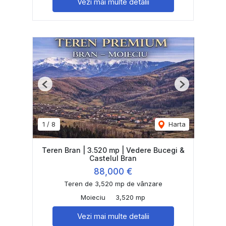
Vezi mai multe detalii
Previous
Next
1
/
8
Harta
Teren Bran | 3.520 mp | Vedere Bucegi &
Castelul Bran
88,000 €
Teren de 3,520 mp de vânzare
Moieciu
3,520 mp
Vezi mai multe detalii