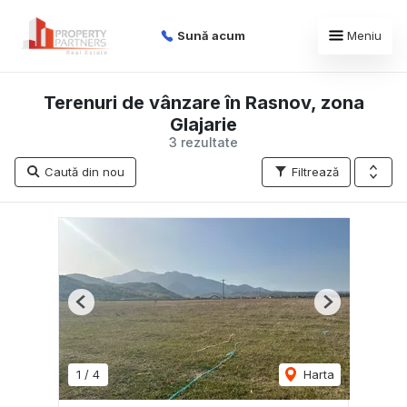
Sună acum
Meniu
Terenuri de vânzare în Rasnov, zona
Glajarie
3 rezultate
Caută din nou
Filtrează
Previous
Next
1
/
4
Harta