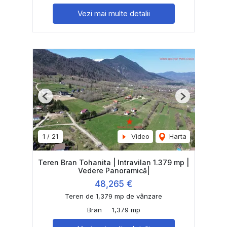
Vezi mai multe detalii
Previous
Next
1
/
21
Video
Harta
Teren Bran Tohanita | Intravilan 1.379 mp |
Vedere Panoramică|
48,265 €
Teren de 1,379 mp de vânzare
Bran
1,379 mp