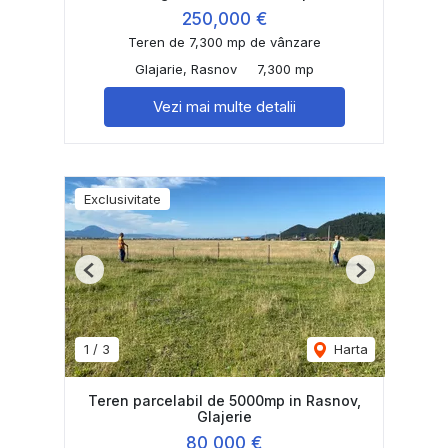
250,000 €
Teren de 7,300 mp de vânzare
Glajarie, Rasnov
7,300 mp
Vezi mai multe detalii
Exclusivitate
Previous
Next
1
/
3
Harta
Teren parcelabil de 5000mp in Rasnov,
Glajerie
80,000 €