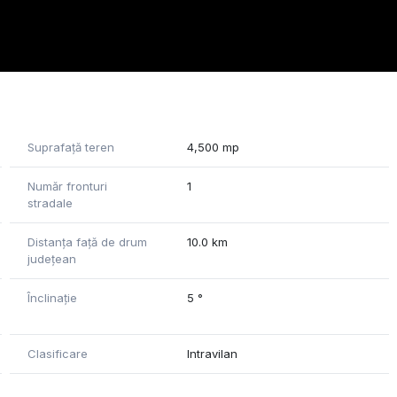
Suprafață teren
4,500 mp
Număr fronturi
1
stradale
Distanța față de drum
10.0 km
județean
Înclinație
5 °
Clasificare
Intravilan