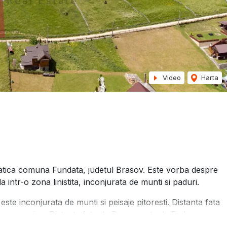
Video
Harta
ndatica comuna Fundata, judetul Brasov. Este vorba despre
intr-o zona linistita, inconjurata de munti si paduri.
ste inconjurata de munti si peisaje pitoresti. Distanta fata
e cu masina. Distanta fata de Brasov este de 5o km