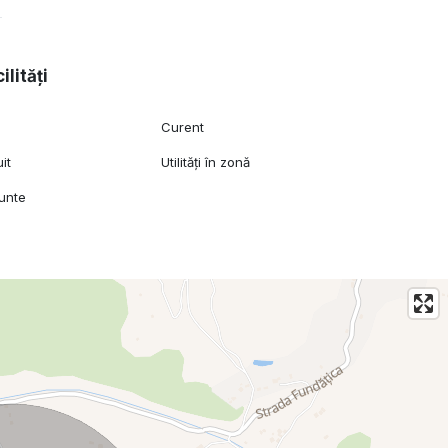
ilități
Curent
it
Utilități în zonă
unte