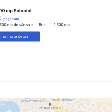
00 mp Sohodol
€
(negociabil)
,500 mp de vânzare
Bran
2,500 mp
 mai multe detalii