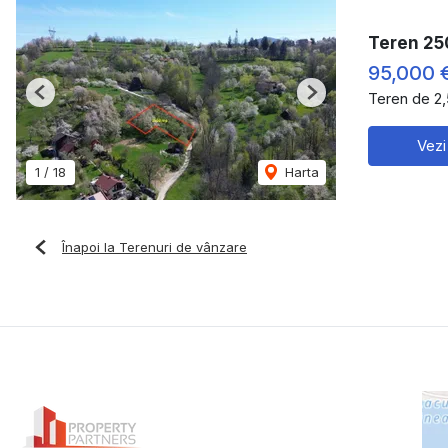
Teren 25
95,000 
Teren de 2
Previous
Next
Vezi
1
/
18
Harta
Înapoi la Terenuri de vânzare