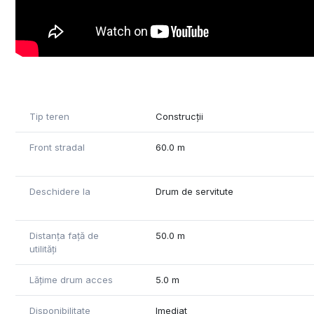
Tip teren
Construcții
Front stradal
60.0 m
Deschidere la
Drum de servitute
Distanța față de
50.0 m
utilități
Lățime drum acces
5.0 m
Disponibilitate
Imediat