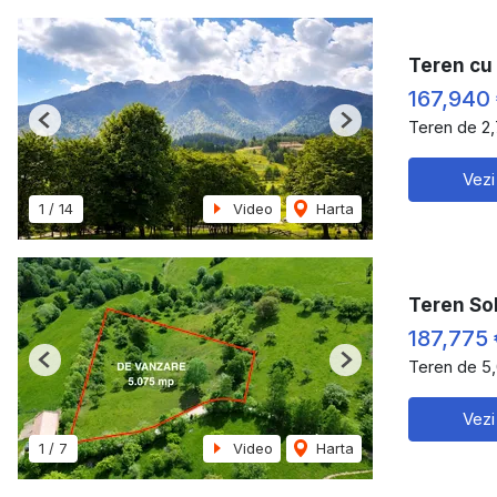
Teren cu 
167,940
Teren de 2
Previous
Next
Vezi
1
/
14
Video
Harta
Teren So
187,775 
Teren de 5
Previous
Next
Vezi
1
/
7
Video
Harta