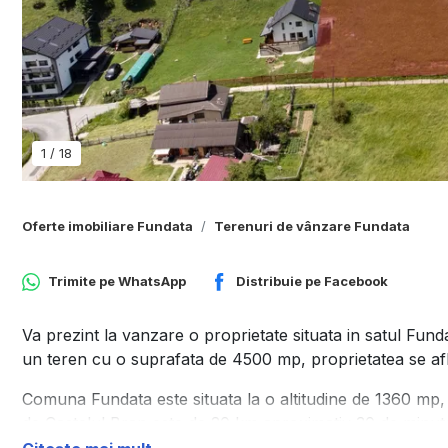
1
/
18
Oferte imobiliare Fundata
Terenuri de vânzare Fundata
Trimite pe
WhatsApp
Distribuie pe
Facebook
Va prezint la vanzare o proprietate situata in satul Fu
un teren cu o suprafata de 4500 mp, proprietatea se afla 
Comuna Fundata este situata la o altitudine de 1360 mp, e
de Castelul Bran este de 20 km aproximativ 30 de minut
aproximativ 60 de minute cu masina.