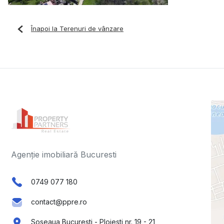
Înapoi la Terenuri de vânzare
Agenție imobiliară Bucuresti
0749 077 180
contact@ppre.ro
Soseaua Bucuresti - Ploiesti nr. 19 - 21,