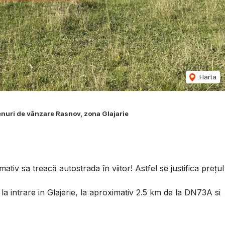
Harta
nuri de vânzare Rasnov, zona Glajarie
iv sa treacă autostrada în viitor! Astfel se justifica prețul
 la intrare in Glajerie, la aproximativ 2.5 km de la DN73A si
tra Craiului si Postavarul si este insorit pe tot parcursul