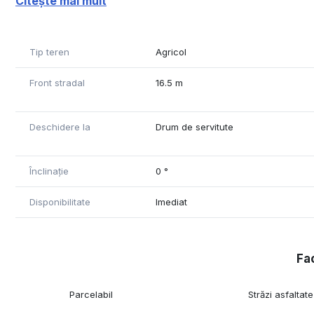
Citește mai mult
zilei.
Posibilitate de parcelare in 2 loturi, beneficiind de 2 fro
Lungimea terenului de 301 ml.
Tip teren
Agricol
Utilitati in zona.
Front stradal
16.5 m
Deschidere la
Drum de servitute
Înclinație
0 °
Disponibilitate
Imediat
Fac
Parcelabil
Străzi asfaltate