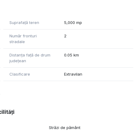
nturi stradale, ambele de 16.59 ml.
Suprafață teren
5,000 mp
Număr fronturi
2
stradale
Distanța față de drum
0.05 km
județean
Clasificare
Extravilan
ilități
Străzi de pământ