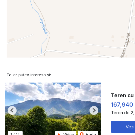
Te-ar putea interesa și:
Teren cu 
167,940
Teren de 2
Previous
Next
Vezi
1
/
14
Video
Harta