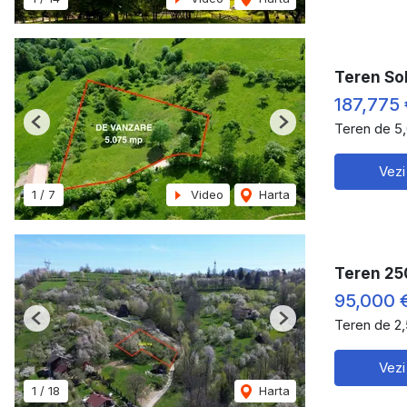
Teren So
187,775 
Teren de 5
Previous
Next
Vezi
1
/
7
Video
Harta
Teren 25
95,000 
Teren de 2
Previous
Next
Vezi
1
/
18
Harta