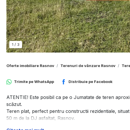
1
/
3
Oferte imobiliare Rasnov
Terenuri de vânzare Rasnov
Tere
Trimite pe
WhatsApp
Distribuie pe
Facebook
ATENTIE! Este posibil ca pe o Jumatate de teren aproximat
scăzut.
Teren plat, perfect pentru constructii rezidentiale, situat
50 m de la DJ asfaltat, Rasnov.
Beneficiaza de vedere panoramica catre Muntii Bucegi, Pia