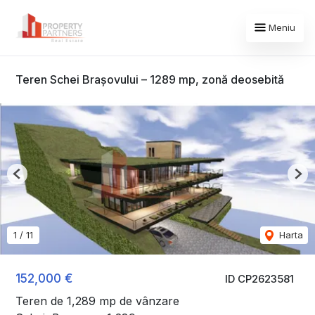
Meniu
Teren Schei Brașovului – 1289 mp, zonă deosebită
Previous
Nex
1
/
11
Harta
152,000 €
ID CP2623581
Teren de 1,289 mp de vânzare