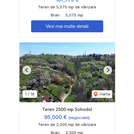
Teren de 5,075 mp de vânzare
Bran
5,075 mp
Vezi mai multe detalii
Previous
Next
1
/
18
Harta
Teren 2500 mp Sohodol
95,000 €
(negociabil)
Teren de 2,500 mp de vânzare
Bran
2,500 mp