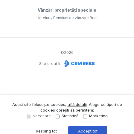
Vânzări proprietăți speciale
Hoteluri / Pensiuni de vânzare Bran
©
2026
Site creat în
Acest site folosește cookies,
află detalii
.
Alege ce tipuri de
cookies dorești să permitem:
Necesare
Statistică
Marketing
Resping tot
Accept tot
Sună acum
Solicită vizionare