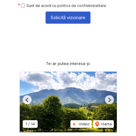
Sunt de acord cu
politica de confidențialitate
Solicită vizionare
Te-ar putea interesa și:
Previous
Next
1
/
14
Video
Harta