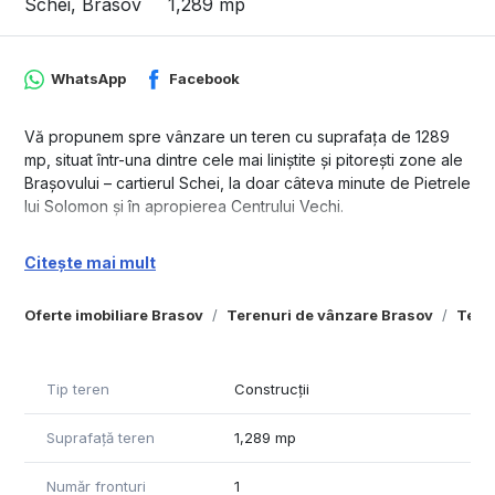
Schei, Brasov
1,289 mp
WhatsApp
Facebook
Vă propunem spre vânzare un teren cu suprafața de 1289
mp, situat într-una dintre cele mai liniștite și pitorești zone ale
Brașovului – cartierul Schei, la doar câteva minute de Pietrele
lui Solomon și în apropierea Centrului Vechi.
Amplasat pe Strada Podul Crețului, terenul are acces facil și
Citește mai mult
beneficiază de un cadru natural deosebit, fiind înconjurat de
vegetație și case individuale, într-un cartier cu tradiție și
Oferte imobiliare Brasov
Terenuri de vânzare Brasov
Tere
farmec autentic.
Caracteristici teren:
• Suprafață totală: 1289 mp
Tip teren
Construcții
• Două construcții existente pe teren
• Zonă înclinată, împădurită parțial, care oferă intimitate și
Suprafață teren
1,289 mp
potențial de amenajare
• Potrivit pentru construirea unei locuințe individuale sau a
Număr fronturi
1