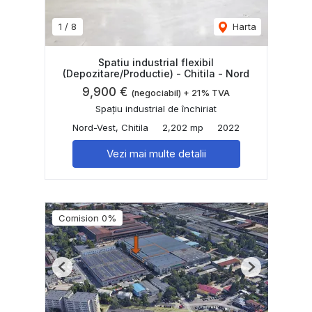
1
/
8
Harta
Spatiu industrial flexibil
(Depozitare/Productie) - Chitila - Nord
9,900 €
(negociabil) + 21% TVA
Spațiu industrial de închiriat
Nord-Vest, Chitila
2,202 mp
2022
Vezi mai multe detalii
Comision 0%
Previous
Next