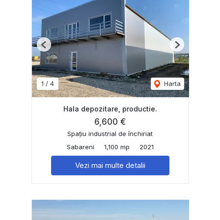
Previous
Next
1
/
4
Harta
Hala depozitare, productie.
6,600 €
Spațiu industrial de închiriat
Sabareni
1,100 mp
2021
Vezi mai multe detalii