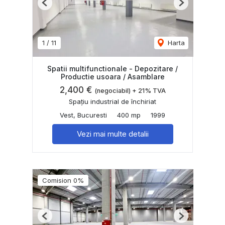
Previous
Next
1
/
11
Harta
Spatii multifunctionale - Depozitare /
Productie usoara / Asamblare
2,400 €
(negociabil) + 21% TVA
Spațiu industrial de închiriat
Vest, Bucuresti
400 mp
1999
Vezi mai multe detalii
Comision 0%
Previous
Next