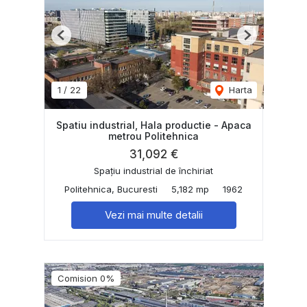
Previous
Next
1
/
22
Harta
Spatiu industrial, Hala productie - Apaca
metrou Politehnica
31,092 €
Spațiu industrial de închiriat
Politehnica, Bucuresti
5,182 mp
1962
Vezi mai multe detalii
Comision 0%