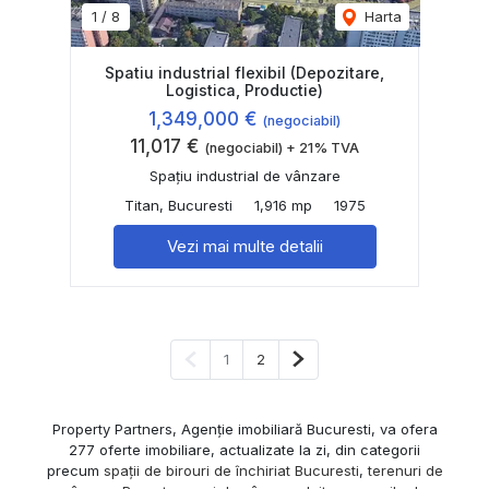
1
/
8
Harta
Spatiu industrial flexibil (Depozitare,
Logistica, Productie)
1,349,000 €
(negociabil)
11,017 €
(negociabil) + 21% TVA
Spațiu industrial de vânzare
Titan, Bucuresti
1,916 mp
1975
Vezi mai multe detalii
Pagina anterioară
Pagina următoare
1
2
Property Partners, Agenție imobiliară Bucuresti, va ofera
277 oferte imobiliare, actualizate la zi, din categorii
precum
spații de birouri de închiriat Bucuresti
,
terenuri de