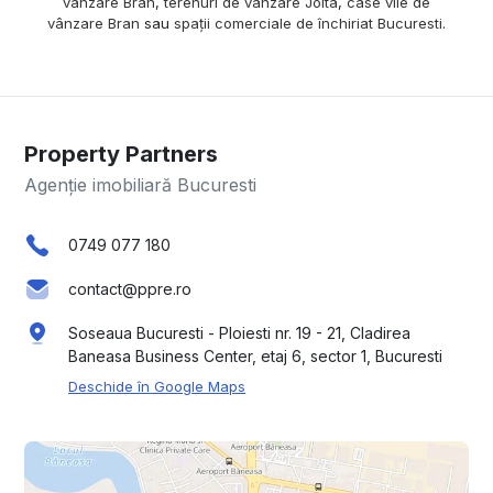
vânzare Bran
,
terenuri de vânzare Joita
,
case vile de
vânzare Bran
sau
spații comerciale de închiriat Bucuresti
.
Property Partners
Agenție imobiliară Bucuresti
0749 077 180
contact@ppre.ro
Soseaua Bucuresti - Ploiesti nr. 19 - 21, Cladirea
Baneasa Business Center, etaj 6, sector 1, Bucuresti
Deschide în Google Maps