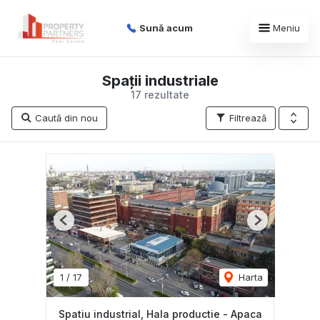
Sună acum
Meniu
Spații industriale
17 rezultate
Caută din nou
Filtrează
Previous
Next
1
/
17
Harta
Spatiu industrial, Hala productie - Apaca