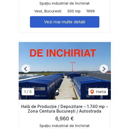
Spațiu industrial de închiriat
Vest, Bucuresti
300 mp
1999
Vezi mai multe detalii
Previous
Next
1
/
5
Harta
Hală de Producție / Depozitare – 1.740 mp –
Zona Centura București / Autostrada
6,960 €
Spațiu industrial de închiriat