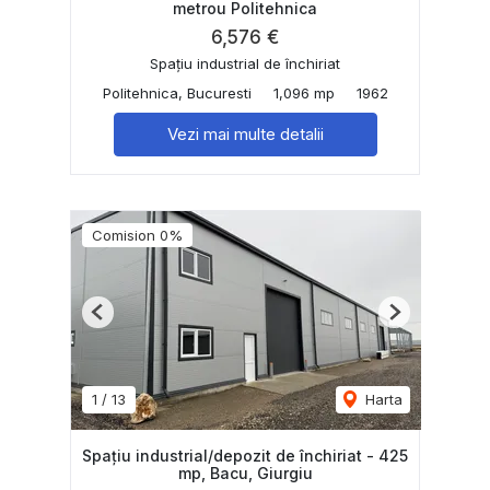
metrou Politehnica
6,576 €
Spațiu industrial de închiriat
Politehnica, Bucuresti
1,096 mp
1962
Vezi mai multe detalii
Comision 0%
Previous
Next
1
/
13
Harta
Spațiu industrial/depozit de închiriat - 425
mp, Bacu, Giurgiu