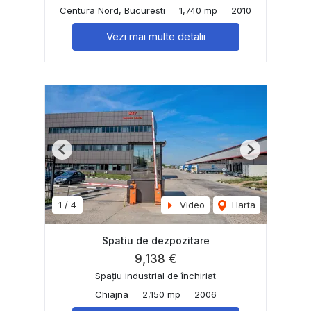
Centura Nord, Bucuresti
1,740 mp
2010
Vezi mai multe detalii
Previous
Next
1
/
4
Video
Harta
Spatiu de dezpozitare
9,138 €
Spațiu industrial de închiriat
Chiajna
2,150 mp
2006