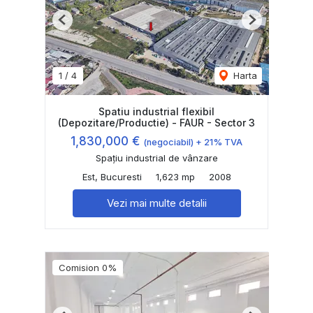
Previous
Next
1
/
4
Harta
Spatiu industrial flexibil
(Depozitare/Productie) - FAUR - Sector 3
1,830,000 €
(negociabil) + 21% TVA
Spațiu industrial de vânzare
Est, Bucuresti
1,623 mp
2008
Vezi mai multe detalii
Comision 0%