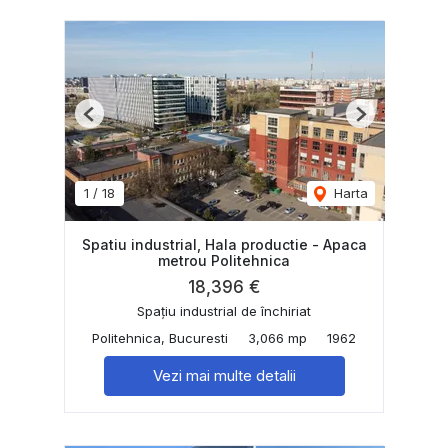
Previous
Next
1
/
18
Harta
Spatiu industrial, Hala productie - Apaca
metrou Politehnica
18,396 €
Spațiu industrial de închiriat
Politehnica, Bucuresti
3,066 mp
1962
Vezi mai multe detalii