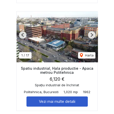
Previous
Next
1
/
17
Harta
Spatiu industrial, Hala productie - Apaca
metrou Politehnica
6,120 €
Spațiu industrial de închiriat
Politehnica, Bucuresti
1,020 mp
1962
Vezi mai multe detalii