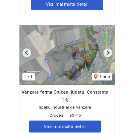
Vezi mai multe detalii
Previous
Next
1
/
1
Harta
Vanzare ferma Crucea, judetul Constanta
1 €
Spațiu industrial de vânzare
Crucea
90 mp
Vezi mai multe detalii