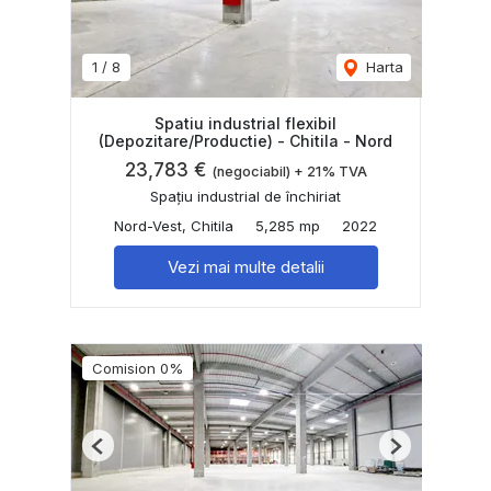
1
/
8
Harta
Spatiu industrial flexibil
(Depozitare/Productie) - Chitila - Nord
23,783 €
(negociabil) + 21% TVA
Spațiu industrial de închiriat
Nord-Vest, Chitila
5,285 mp
2022
Vezi mai multe detalii
Comision 0%
Previous
Next