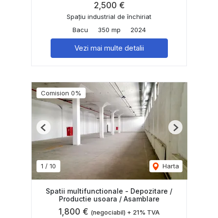
2,500 €
Spațiu industrial de închiriat
Bacu
350 mp
2024
Vezi mai multe detalii
Comision 0%
Previous
Next
1
/
10
Harta
Spatii multifunctionale - Depozitare /
Productie usoara / Asamblare
1,800 €
(negociabil) + 21% TVA