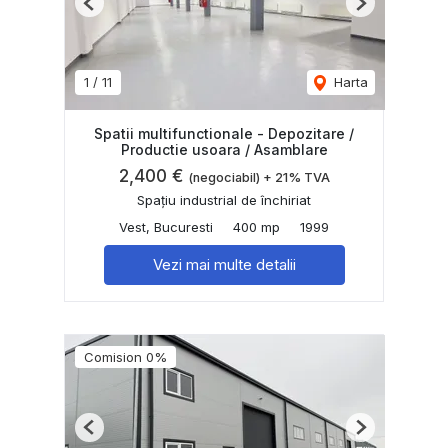
Previous
Next
1
/
11
Harta
Spatii multifunctionale - Depozitare /
Productie usoara / Asamblare
2,400 €
(negociabil) + 21% TVA
Spațiu industrial de închiriat
Vest, Bucuresti
400 mp
1999
Vezi mai multe detalii
Comision 0%
Previous
Next