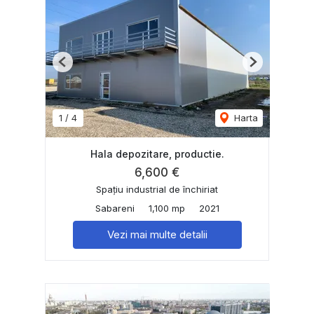
Previous
Next
1
/
4
Harta
Hala depozitare, productie.
6,600 €
Spațiu industrial de închiriat
Sabareni
1,100 mp
2021
Vezi mai multe detalii