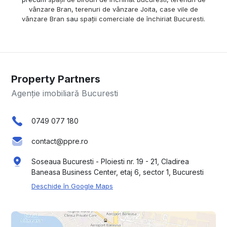
vânzare Bran
,
terenuri de vânzare Joita
,
case vile de
vânzare Bran
sau
spații comerciale de închiriat Bucuresti
.
Property Partners
Agenție imobiliară Bucuresti
0749 077 180
contact@ppre.ro
Soseaua Bucuresti - Ploiesti nr. 19 - 21, Cladirea
Baneasa Business Center, etaj 6, sector 1, Bucuresti
Deschide în Google Maps