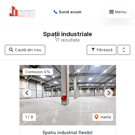
Sună acum
Meniu
Spații industriale
17 rezultate
Caută din nou
Filtrează
Comision 0%
Previous
Next
1
/
8
Harta
Spatiu industrial flexibil