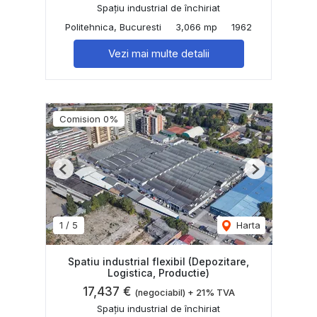
Spațiu industrial de închiriat
Politehnica, Bucuresti
3,066 mp
1962
Vezi mai multe detalii
Comision 0%
Previous
Next
1
/
5
Harta
Spatiu industrial flexibil (Depozitare,
Logistica, Productie)
17,437 €
(negociabil) + 21% TVA
Spațiu industrial de închiriat