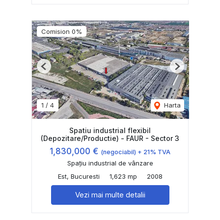
Comision 0%
Previous
Next
1
/
4
Harta
Spatiu industrial flexibil
(Depozitare/Productie) - FAUR - Sector 3
1,830,000 €
(negociabil) + 21% TVA
Spațiu industrial de vânzare
Est, Bucuresti
1,623 mp
2008
Vezi mai multe detalii