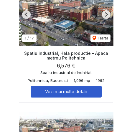
Previous
Next
1
/
17
Harta
Spatiu industrial, Hala productie - Apaca
metrou Politehnica
6,576 €
Spațiu industrial de închiriat
Politehnica, Bucuresti
1,096 mp
1962
Vezi mai multe detalii