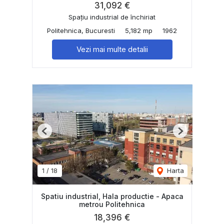
31,092 €
Spațiu industrial de închiriat
Politehnica, Bucuresti
5,182 mp
1962
Vezi mai multe detalii
Previous
Next
1
/
18
Harta
Spatiu industrial, Hala productie - Apaca
metrou Politehnica
18,396 €