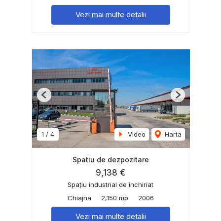
Vezi mai multe detalii
Previous
Next
1
/
4
Video
Harta
Spatiu de dezpozitare
9,138 €
Spațiu industrial de închiriat
Chiajna
2,150 mp
2006
Vezi mai multe detalii