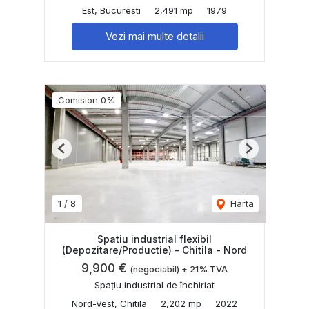
Est, Bucuresti
2,491 mp
1979
Vezi mai multe detalii
Comision 0%
Previous
Next
1
/
8
Harta
Spatiu industrial flexibil
(Depozitare/Productie) - Chitila - Nord
9,900 €
(negociabil) + 21% TVA
Spațiu industrial de închiriat
Nord-Vest, Chitila
2,202 mp
2022