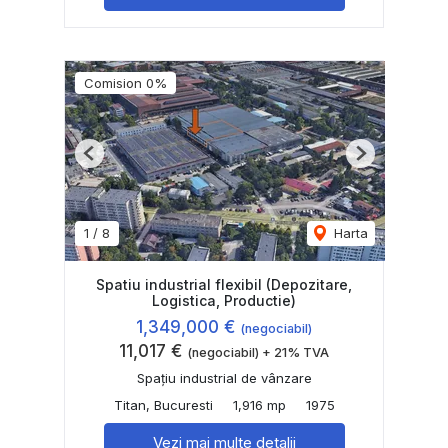
Comision 0%
Previous
Next
1
/
8
Harta
Spatiu industrial flexibil (Depozitare,
Logistica, Productie)
1,349,000 €
(negociabil)
11,017 €
(negociabil) + 21% TVA
Spațiu industrial de vânzare
Titan, Bucuresti
1,916 mp
1975
Vezi mai multe detalii