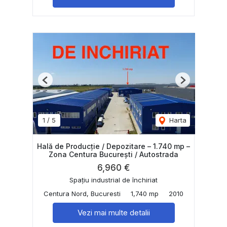
Previous
Next
1
/
5
Harta
Hală de Producție / Depozitare – 1.740 mp –
Zona Centura București / Autostrada
6,960 €
Spațiu industrial de închiriat
Centura Nord, Bucuresti
1,740 mp
2010
Vezi mai multe detalii