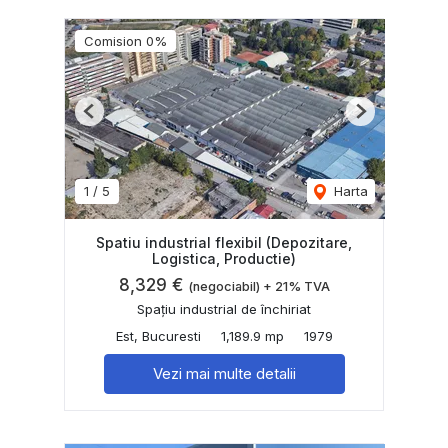
Comision 0%
Previous
Next
1
/
5
Harta
Spatiu industrial flexibil (Depozitare,
Logistica, Productie)
8,329 €
(negociabil) + 21% TVA
Spațiu industrial de închiriat
Est, Bucuresti
1,189.9 mp
1979
Vezi mai multe detalii