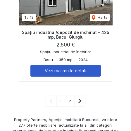
1
/
13
Harta
Spațiu industrial/depozit de închiriat - 425
mp, Bacu, Giurgiu
2,500 €
Spațiu industrial de închiriat
Bacu
350 mp
2024
Vezi mai multe detalii
Pagina anterioară
Pagina următoare
1
2
Property Partners, Agenție imobiliară Bucuresti, va ofera
277 oferte imobiliare, actualizate la zi, din categorii
precum
spații de birouri de închiriat Bucuresti
,
terenuri de