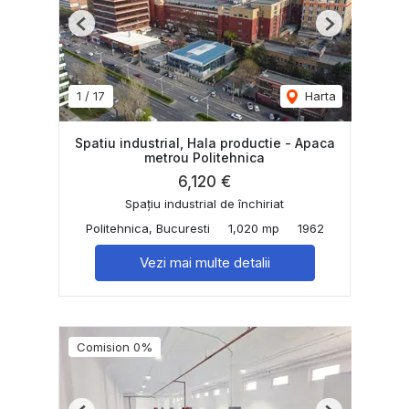
Previous
Next
1
/
17
Harta
Spatiu industrial, Hala productie - Apaca
metrou Politehnica
6,120 €
Spațiu industrial de închiriat
Politehnica, Bucuresti
1,020 mp
1962
Vezi mai multe detalii
Comision 0%