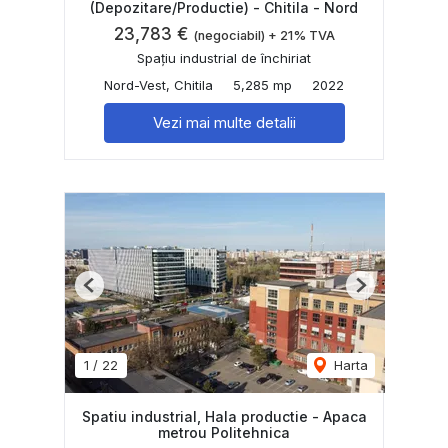
(Depozitare/Productie) - Chitila - Nord
23,783 €
(negociabil) + 21% TVA
Spațiu industrial de închiriat
Nord-Vest, Chitila
5,285 mp
2022
Vezi mai multe detalii
Previous
Next
1
/
22
Harta
Spatiu industrial, Hala productie - Apaca
metrou Politehnica