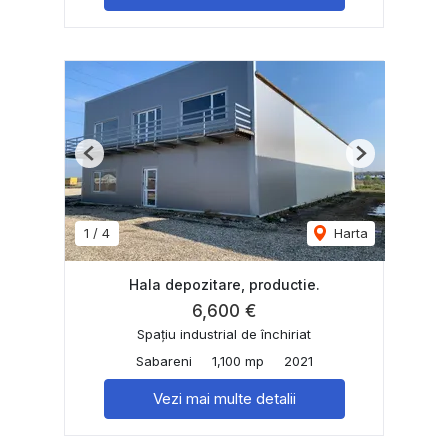
Previous
Next
1
/
4
Harta
Hala depozitare, productie.
6,600 €
Spațiu industrial de închiriat
Sabareni
1,100 mp
2021
Vezi mai multe detalii