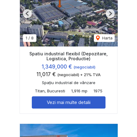
Previous
Next
1
/
8
Harta
Spatiu industrial flexibil (Depozitare,
Logistica, Productie)
1,349,000 €
(negociabil)
11,017 €
(negociabil) + 21% TVA
Spațiu industrial de vânzare
Titan, Bucuresti
1,916 mp
1975
Vezi mai multe detalii