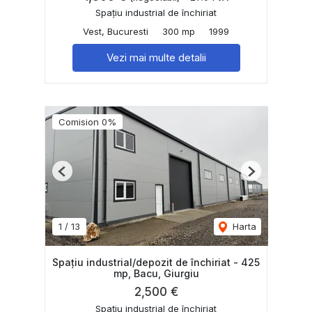
Spațiu industrial de închiriat
Vest, Bucuresti
300 mp
1999
Vezi mai multe detalii
Comision 0%
Previous
Next
1
/
13
Harta
Spațiu industrial/depozit de închiriat - 425
mp, Bacu, Giurgiu
2,500 €
Spațiu industrial de închiriat