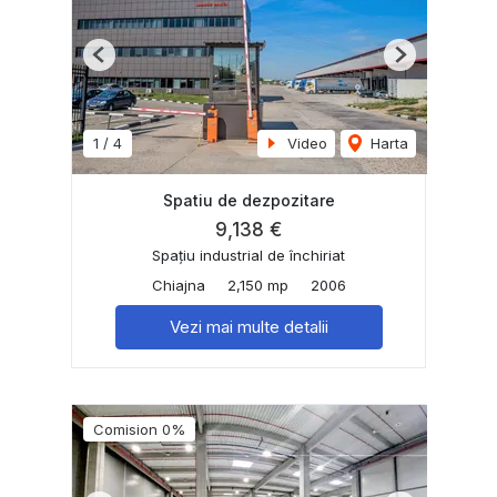
Previous
Next
1
/
4
Video
Harta
Spatiu de dezpozitare
9,138 €
Spațiu industrial de închiriat
Chiajna
2,150 mp
2006
Vezi mai multe detalii
Comision 0%