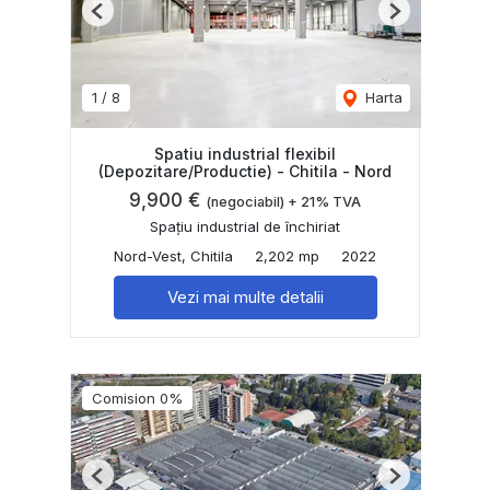
Previous
Next
1
/
8
Harta
Spatiu industrial flexibil
(Depozitare/Productie) - Chitila - Nord
9,900 €
(negociabil) + 21% TVA
Spațiu industrial de închiriat
Nord-Vest, Chitila
2,202 mp
2022
Vezi mai multe detalii
Comision 0%
Previous
Next