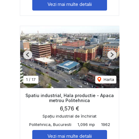
Vezi mai multe detalii
Previous
Next
1
/
17
Harta
Spatiu industrial, Hala productie - Apaca
metrou Politehnica
6,576 €
Spațiu industrial de închiriat
Politehnica, Bucuresti
1,096 mp
1962
Vezi mai multe detalii