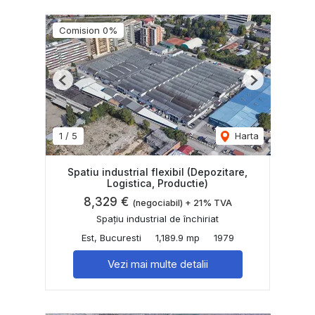
Comision 0%
Previous
Next
1
/
5
Harta
Spatiu industrial flexibil (Depozitare,
Logistica, Productie)
8,329 €
(negociabil) + 21% TVA
Spațiu industrial de închiriat
Est, Bucuresti
1,189.9 mp
1979
Vezi mai multe detalii