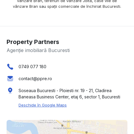
vânzare Bran
,
terenuri de vânzare Joita
,
case vile de
vânzare Bran
sau
spații comerciale de închiriat Bucuresti
.
Property Partners
Agenție imobiliară Bucuresti
0749 077 180
contact@ppre.ro
Soseaua Bucuresti - Ploiesti nr. 19 - 21, Cladirea
Baneasa Business Center, etaj 6, sector 1, Bucuresti
Deschide în Google Maps