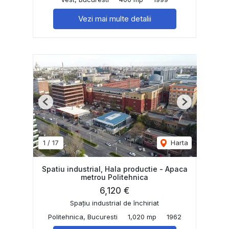
Vezi mai multe detalii
Previous
Next
1
/
17
Harta
Spatiu industrial, Hala productie - Apaca
metrou Politehnica
6,120 €
Spațiu industrial de închiriat
Politehnica, Bucuresti
1,020 mp
1962