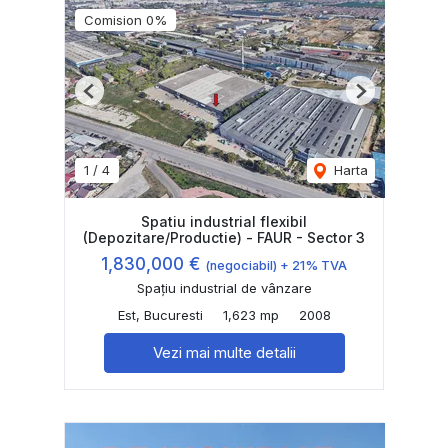
Comision 0%
Previous
Next
1
/
4
Harta
Spatiu industrial flexibil
(Depozitare/Productie) - FAUR - Sector 3
1,830,000 €
(negociabil) + 21% TVA
Spațiu industrial de vânzare
Est, Bucuresti
1,623 mp
2008
Vezi mai multe detalii