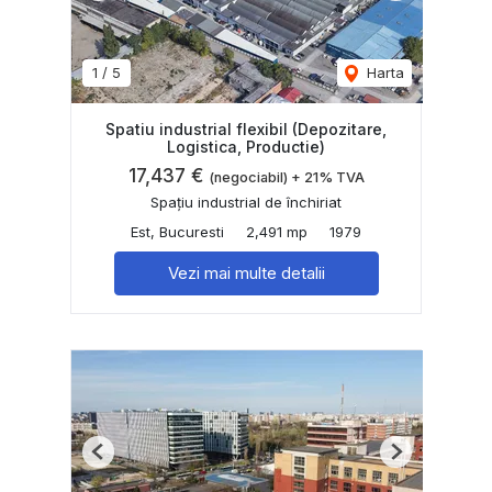
1
/
5
Harta
Spatiu industrial flexibil (Depozitare,
Logistica, Productie)
17,437 €
(negociabil) + 21% TVA
Spațiu industrial de închiriat
Est, Bucuresti
2,491 mp
1979
Vezi mai multe detalii
Previous
Next