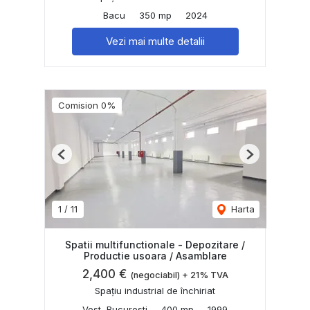
Bacu
350 mp
2024
Vezi mai multe detalii
Comision 0%
Previous
Next
1
/
11
Harta
Spatii multifunctionale - Depozitare /
Productie usoara / Asamblare
2,400 €
(negociabil) + 21% TVA
Spațiu industrial de închiriat
Vest, Bucuresti
400 mp
1999