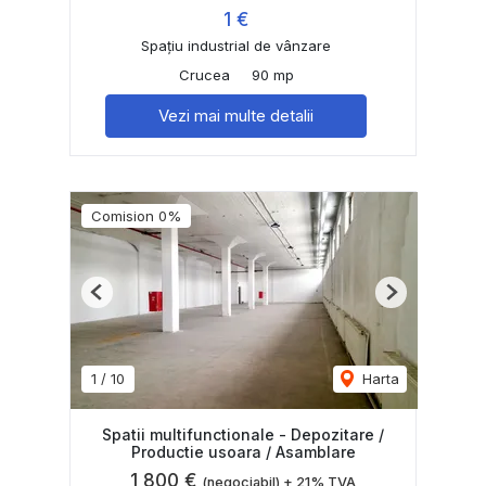
1 €
Spațiu industrial de vânzare
Crucea
90 mp
Vezi mai multe detalii
Comision 0%
Previous
Next
1
/
10
Harta
Spatii multifunctionale - Depozitare /
Productie usoara / Asamblare
1,800 €
(negociabil) + 21% TVA