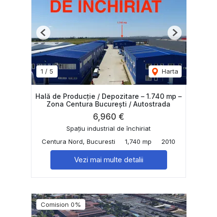
Previous
Next
1
/
5
Harta
Hală de Producție / Depozitare – 1.740 mp –
Zona Centura București / Autostrada
6,960 €
Spațiu industrial de închiriat
Centura Nord, Bucuresti
1,740 mp
2010
Vezi mai multe detalii
Comision 0%