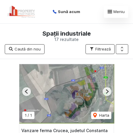
Sună acum
Meniu
Spații industriale
17 rezultate
Caută din nou
Filtrează
Previous
Next
1
/
1
Harta
Vanzare ferma Crucea, judetul Constanta