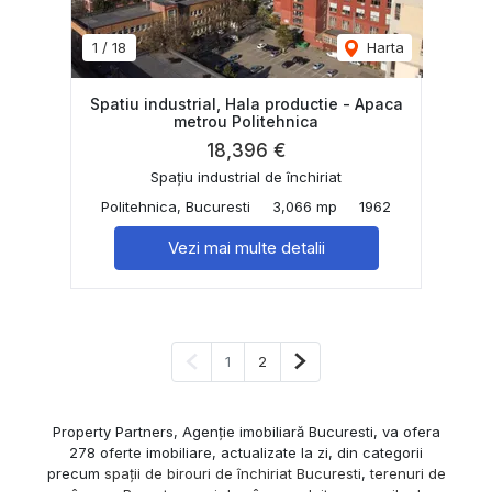
1
/
18
Harta
Spatiu industrial, Hala productie - Apaca
metrou Politehnica
18,396 €
Spațiu industrial de închiriat
Politehnica, Bucuresti
3,066 mp
1962
Vezi mai multe detalii
Pagina anterioară
Pagina următoare
1
2
Property Partners, Agenție imobiliară Bucuresti, va ofera
278 oferte imobiliare, actualizate la zi, din categorii
precum
spații de birouri de închiriat Bucuresti
,
terenuri de