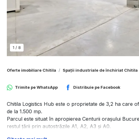
1
/
8
Oferte imobiliare Chitila
Spații industriale de închiriat Chitila
Trimite pe
WhatsApp
Distribuie pe
Facebook
Chitila Logistics Hub este o proprietate de 3,2 ha care o
de la 1.500 mp.
Parcul este situat în apropierea Centurii orașului Bucureș
restul țării prin autostrăzile A1, A2, A3 și A0.
Transportul public este disponibil la intrarea în parc (lini