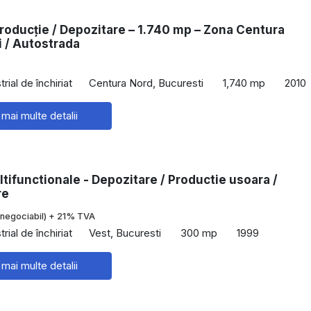
roducție / Depozitare – 1.740 mp – Zona Centura
 / Autostrada
rial de închiriat
Centura Nord, Bucuresti
1,740 mp
2010
 mai multe detalii
ltifunctionale - Depozitare / Productie usoara /
re
(negociabil) + 21% TVA
rial de închiriat
Vest, Bucuresti
300 mp
1999
 mai multe detalii