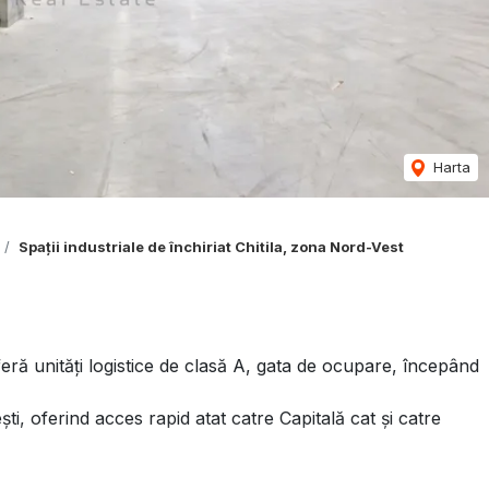
Harta
Spații industriale de închiriat Chitila, zona Nord-Vest
feră unități logistice de clasă A, gata de ocupare, începând
ti, oferind acces rapid atat catre Capitală cat și catre
i de autobuz), iar gara Chitila se află la 1,3 km distanță,