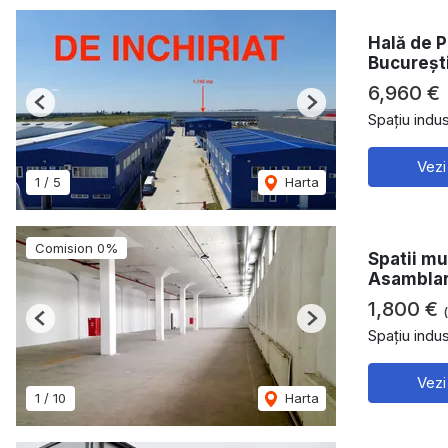
Hală de P
București
6,960 €
Previous
Next
Spațiu indust
Vezi
1
/
5
Harta
Comision 0%
Spatii mu
Asambla
1,800 €
Previous
Next
Spațiu indust
Vezi
1
/
10
Harta