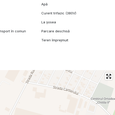
Apă
Curent trifazic (380V)
l
La șosea
ansport în comun
Parcare deschisă
Teren împrejmuit