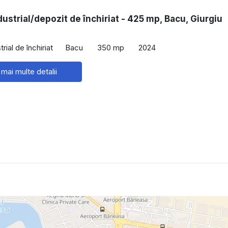
dustrial/depozit de închiriat - 425 mp, Bacu, Giurgiu
rial de închiriat
Bacu
350 mp
2024
 mai multe detalii