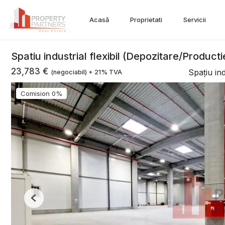
Acasă
Proprietati
Servicii
Spatiu industrial flexibil (Depozitare/Productie
23,783 €
Spațiu ind
(negociabil) + 21% TVA
Comision 0%
Previous