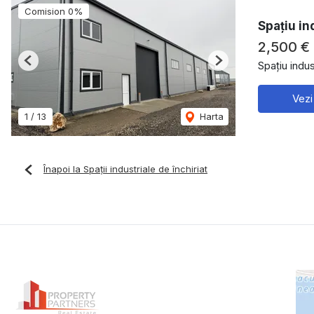
Comision 0%
Spațiu in
2,500 €
Spațiu indust
Previous
Next
Vezi
1
/
13
Harta
Înapoi la Spații industriale de închiriat