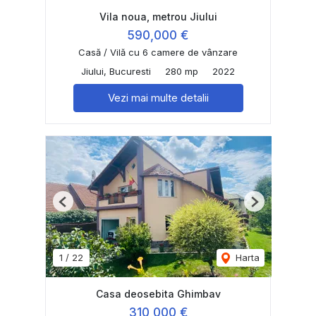
Vila noua, metrou Jiului
590,000 €
Casă / Vilă cu 6 camere de vânzare
Jiului, Bucuresti
280 mp
2022
Vezi mai multe detalii
Previous
Next
1
/
22
Harta
Casa deosebita Ghimbav
310,000 €