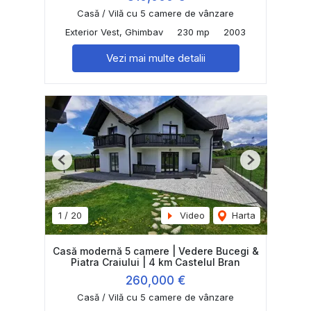
Casă / Vilă cu 5 camere de vânzare
Exterior Vest, Ghimbav
230 mp
2003
Vezi mai multe detalii
Previous
Next
1
/
20
Video
Harta
Casă modernă 5 camere | Vedere Bucegi &
Piatra Craiului | 4 km Castelul Bran
260,000 €
Casă / Vilă cu 5 camere de vânzare