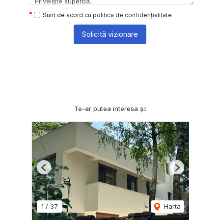
Sunt de acord cu
politica de confidențialitate
Solicită vizionare
Te-ar putea interesa și:
Previous
Next
1
/
37
Harta