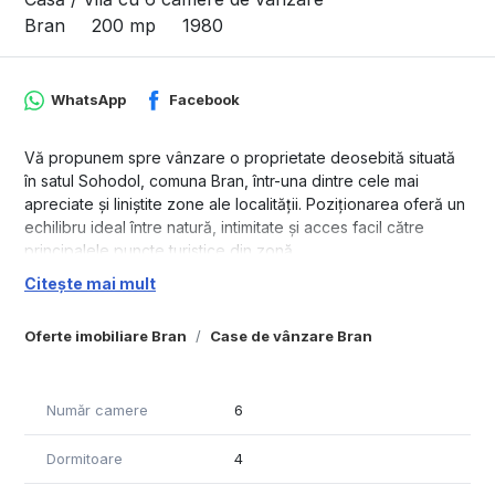
Bran
200 mp
1980
WhatsApp
Facebook
Vă propunem spre vânzare o proprietate deosebită situată
în satul Sohodol, comuna Bran, într-una dintre cele mai
apreciate și liniștite zone ale localității. Poziționarea oferă un
echilibru ideal între natură, intimitate și acces facil către
principalele puncte turistice din zonă.
Citește mai mult
Casa, construită în anul 1980 în stil tradițional românesc, este
organizată în jurul unei curți interioare și este compusă din
Oferte imobiliare Bran
Case de vânzare Bran
trei corpuri de clădire. Suprafața utilă totală este de
aproximativ 200 mp, iar proprietatea include și anexe
gospodărești precum grajd și magazie, oferind multiple
posibilități de utilizare.
Număr camere
6
Terenul are o suprafață generoasă de 1.800 mp și se află în
Dormitoare
4
intravilanul comunei, fiind ideal atât pentru locuire
permanentă, cât și pentru dezvoltarea unui proiect turistic