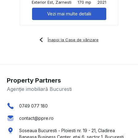
Exterior Est, Zarnesti
170 mp
2021
Vezi mai multe detalii
Înapoi la Case de vânzare
Property Partners
Agenție imobiliară Bucuresti
0749 077 180
contact@ppre.ro
Soseaua Bucuresti - Ploiesti nr. 19 - 21, Cladirea
Baneasa Business Center, etaj 6, sector 1, Bucuresti