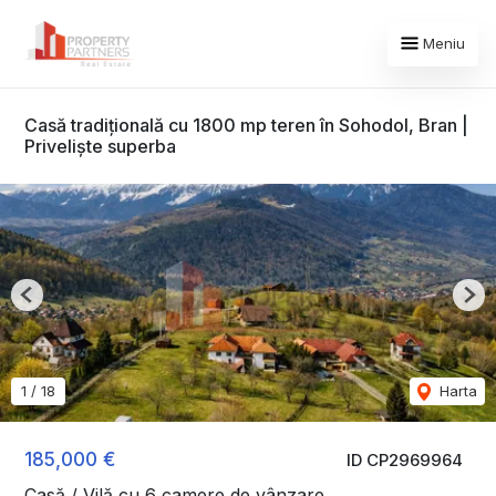
Meniu
Casă tradițională cu 1800 mp teren în Sohodol, Bran |
Priveliște superba
Previous
Nex
1
/
18
Harta
185,000 €
ID CP2969964
Casă / Vilă cu 6 camere de vânzare