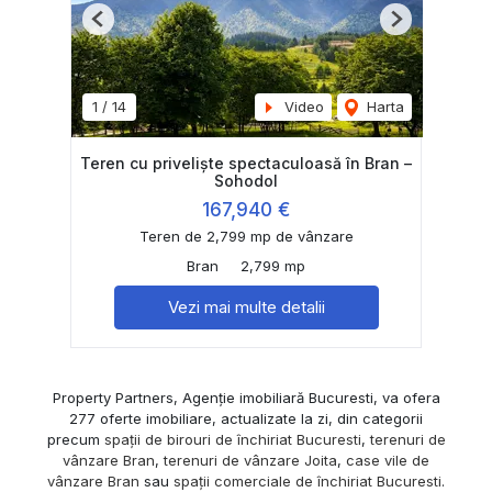
Previous
Next
1
/
14
Video
Harta
Teren cu priveliște spectaculoasă în Bran –
Sohodol
167,940 €
Teren de 2,799 mp de vânzare
Bran
2,799 mp
Vezi mai multe detalii
Property Partners, Agenție imobiliară Bucuresti, va ofera
277 oferte imobiliare, actualizate la zi, din categorii
precum
spații de birouri de închiriat Bucuresti
,
terenuri de
vânzare Bran
,
terenuri de vânzare Joita
,
case vile de
vânzare Bran
sau
spații comerciale de închiriat Bucuresti
.