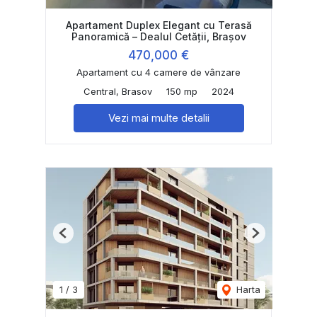
Apartament Duplex Elegant cu Terasă
Panoramică – Dealul Cetății, Brașov
470,000 €
Apartament cu 4 camere de vânzare
Central, Brasov
150 mp
2024
Vezi mai multe detalii
Previous
Next
1
/
3
Harta