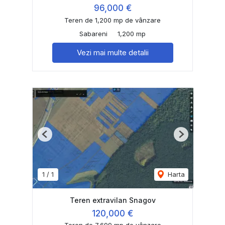
96,000 €
Teren de 1,200 mp de vânzare
Sabareni
1,200 mp
Vezi mai multe detalii
Previous
Next
1
/
1
Harta
Teren extravilan Snagov
120,000 €