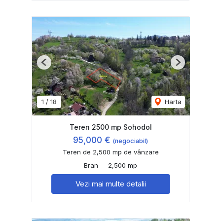
Previous
Next
1
/
18
Harta
Teren 2500 mp Sohodol
95,000 €
(negociabil)
Teren de 2,500 mp de vânzare
Bran
2,500 mp
Vezi mai multe detalii