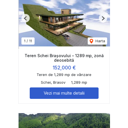
Previous
Next
1
/
11
Harta
Teren Schei Brașovului – 1289 mp, zonă
deosebită
152,000 €
Teren de 1,289 mp de vânzare
Schei, Brasov
1,289 mp
Vezi mai multe detalii