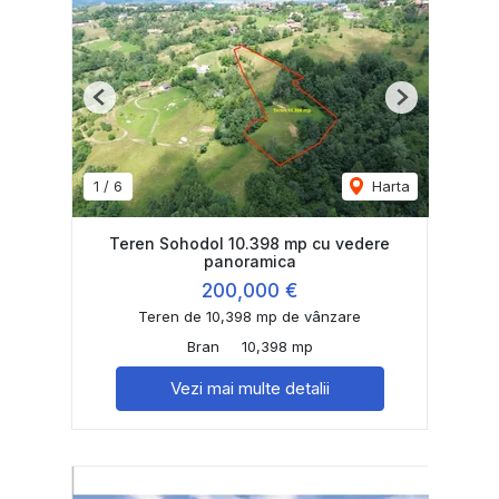
Previous
Next
1
/
6
Harta
Teren Sohodol 10.398 mp cu vedere
panoramica
200,000 €
Teren de 10,398 mp de vânzare
Bran
10,398 mp
Vezi mai multe detalii