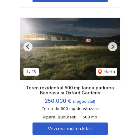
Previous
Next
1
/
16
Harta
Teren rezidential 500 mp langa padurea
Baneasa si Oxford Gardens
250,000 €
(negociabil)
Teren de 500 mp de vânzare
Pipera, Bucuresti
500 mp
Vezi mai multe detalii