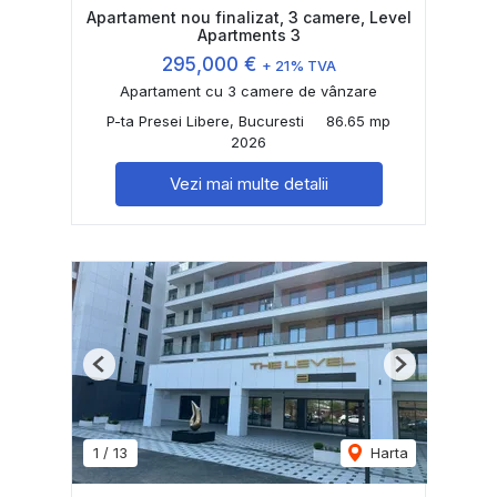
Apartament nou finalizat, 3 camere, Level
Apartments 3
295,000 €
+ 21% TVA
Apartament cu 3 camere de vânzare
P-ta Presei Libere, Bucuresti
86.65 mp
2026
Vezi mai multe detalii
Previous
Next
1
/
13
Harta