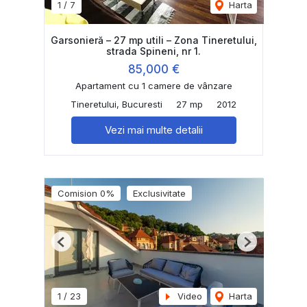
1
/
7
Harta
Garsonieră – 27 mp utili – Zona Tineretului,
strada Spineni, nr 1.
85,000 €
Apartament cu 1 camere de vânzare
Tineretului, Bucuresti
27 mp
2012
Vezi mai multe detalii
Comision 0%
Exclusivitate
Previous
Next
1
/
23
Video
Harta