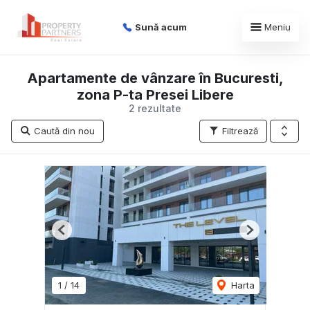
Sună acum
Meniu
Apartamente de vânzare în Bucuresti,
zona P-ta Presei Libere
2 rezultate
Caută din nou
Filtrează
Previous
Next
1
/
14
Harta