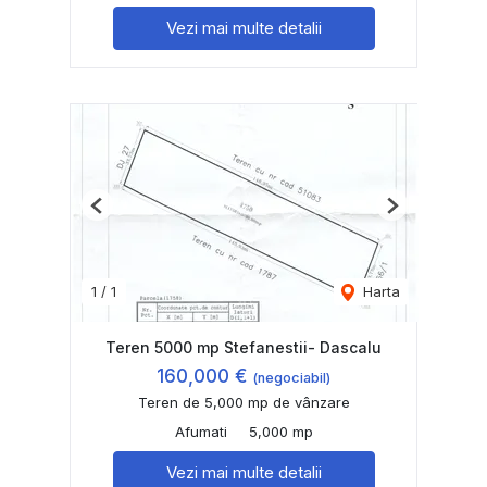
Vezi mai multe detalii
Previous
Next
1
/
1
Harta
Teren 5000 mp Stefanestii- Dascalu
160,000 €
(negociabil)
Teren de 5,000 mp de vânzare
Afumati
5,000 mp
Vezi mai multe detalii