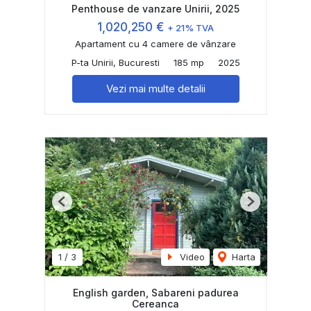
Penthouse de vanzare Unirii, 2025
1,020,250 €
+ 21% TVA
Apartament cu 4 camere de vânzare
P-ta Unirii, Bucuresti
185 mp
2025
Vezi mai multe detalii
Previous
Next
1
/
3
Video
Harta
English garden, Sabareni padurea
Cereanca