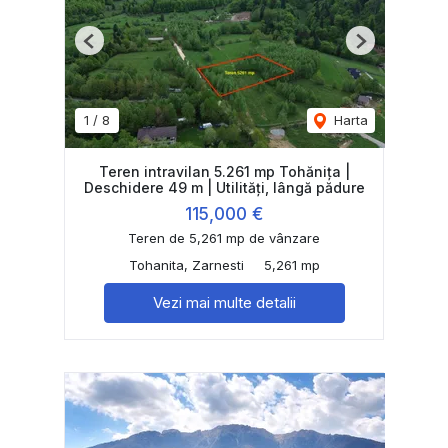
Previous
Next
1
/
8
Harta
Teren intravilan 5.261 mp Tohănița |
Deschidere 49 m | Utilități, lângă pădure
115,000 €
Teren de 5,261 mp de vânzare
Tohanita, Zarnesti
5,261 mp
Vezi mai multe detalii