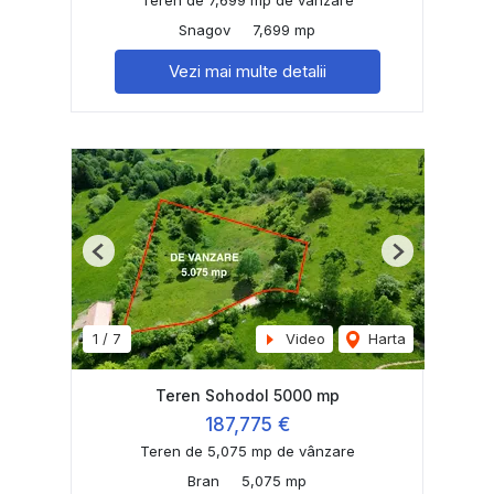
Teren de 7,699 mp de vânzare
Snagov
7,699 mp
Vezi mai multe detalii
Previous
Next
1
/
7
Video
Harta
Teren Sohodol 5000 mp
187,775 €
Teren de 5,075 mp de vânzare
Bran
5,075 mp