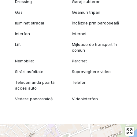
Dressing
Garaj subteran
Gaz
Geamuri tripan
Iluminat stradal
Încălzire prin pardoseală
Interfon
Internet
Lift
Mijloace de transport în
comun
Nemobilat
Parchet
Străzi asfaltate
Supraveghere video
Telecomandă poartă
Telefon
acces auto
Vedere panoramică
Videointerfon