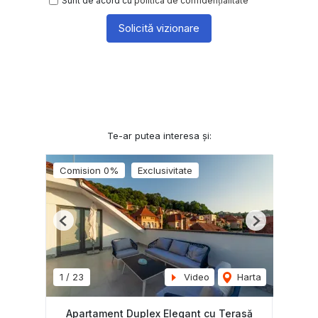
Sunt de acord cu
politica de confidențialitate
Solicită vizionare
Te-ar putea interesa și:
Comision 0%
Exclusivitate
Previous
Next
1
/
23
Video
Harta
Apartament Duplex Elegant cu Terasă