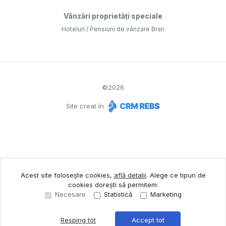
Vânzări proprietăți speciale
Hoteluri / Pensiuni de vânzare Bran
©
2026
Site creat în
Acest site folosește cookies,
află detalii
.
Alege ce tipuri de
cookies dorești să permitem:
Necesare
Statistică
Marketing
Resping tot
Accept tot
Sună acum
Solicită vizionare