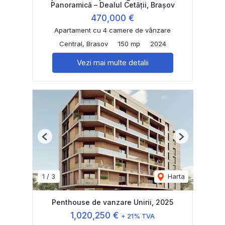
Panoramică – Dealul Cetății, Brașov
470,000 €
Apartament cu 4 camere de vânzare
Central, Brasov
150 mp
2024
Vezi mai multe detalii
Previous
Next
1
/
3
Harta
Penthouse de vanzare Unirii, 2025
1,020,250 €
+ 21% TVA