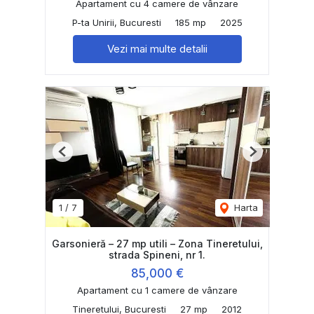
Apartament cu 4 camere de vânzare
P-ta Unirii, Bucuresti
185 mp
2025
Vezi mai multe detalii
Previous
Next
1
/
7
Harta
Garsonieră – 27 mp utili – Zona Tineretului,
strada Spineni, nr 1.
85,000 €
Apartament cu 1 camere de vânzare
Tineretului, Bucuresti
27 mp
2012