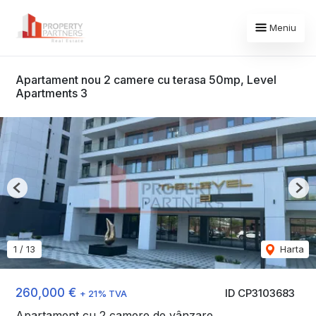
Meniu
Apartament nou 2 camere cu terasa 50mp, Level
Apartments 3
Previous
Nex
1
/
13
Harta
260,000 €
ID CP3103683
+ 21% TVA
Apartament cu 2 camere de vânzare