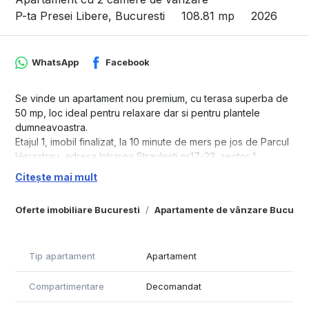
P-ta Presei Libere, Bucuresti
108.81 mp
2026
WhatsApp
Facebook
Se vinde un apartament nou premium, cu terasa superba de
50 mp, loc ideal pentru relaxare dar si pentru plantele
dumneavoastra.
Etajul 1, imobil finalizat, la 10 minute de mers pe jos de Parcul
Herastrau, adresa Intrarea Straulesti nr.17-23, sector 1,
Bucuresti.
Citește mai mult
Cu loc de parcare subteran inclus in pretul vanzarii, foate
bine pozitionat, langa lift, numarul 78 de la S1.
Oferte imobiliare Bucuresti
Apartamente de vânzare Bucures
Disponibil din 1 iulie 2026.
Fara comision pentru Cumparator.
Pentru detalii suplimentare sunati sau scrieti pe whatsapp
Tip apartament
Apartament
0743108088, 24 ore din 24 ore.
Compartimentare
Decomandat