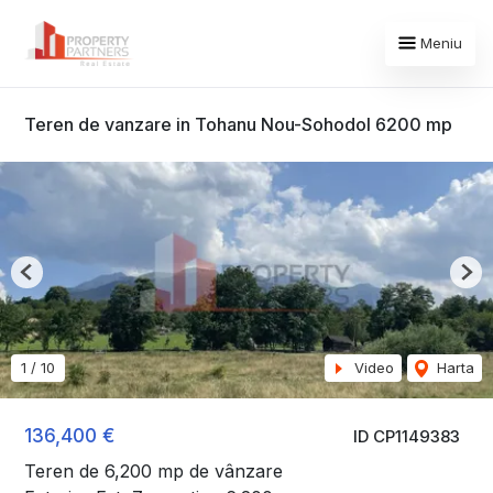
Meniu
Teren de vanzare in Tohanu Nou-Sohodol 6200 mp
Previous
Nex
1
/
10
Video
Harta
136,400 €
ID CP1149383
Teren de 6,200 mp de vânzare