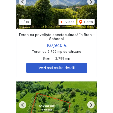
Previous
Next
1
/
14
Video
Harta
Teren cu priveliște spectaculoasă în Bran –
Sohodol
167,940 €
Teren de 2,799 mp de vânzare
Bran
2,799 mp
Vezi mai multe detalii
Previous
Next