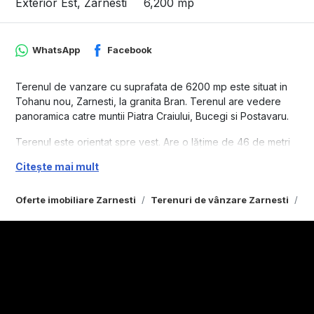
Exterior Est, Zarnesti
6,200 mp
WhatsApp
Facebook
Terenul de vanzare cu suprafata de 6200 mp este situat in
Tohanu nou, Zarnesti, la granita Bran. Terenul are vedere
panoramica catre muntii Piatra Craiului, Bucegi si Postavaru.
Terenul este orientat spre vest. Are o lățime de 46 de metri
(Est/Vest) și o lungime de 133 de metri (Nord Sud). Terenul
Citește mai mult
este în prezent zonă ca pășune agricolă. Viitorul acces la
proprietate va fi de pe străzile care duc dinspre Strada
Oferte imobiliare Zarnesti
Terenuri de vânzare Zarnesti
Te
Tohanu Nou.
Servitutea publica asupra terenului urmeaza sa fie stabilita
de Com Zarnesti. Energie electrica disponibila in zona este
situata la o distanta de circa 400 de metri.
Proprietatea este considerată potrivită pentru locuințe
rezidențiale sau cabane de vacanță. Orice dezvoltare
necesita un PUZ.