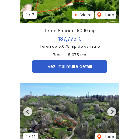
1
/
7
Video
Harta
Teren Sohodol 5000 mp
187,775 €
Teren de 5,075 mp de vânzare
Bran
5,075 mp
Vezi mai multe detalii
Previous
Next
1
/
18
Harta