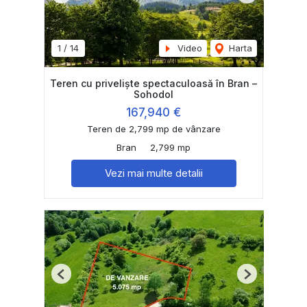
1
/
14
Video
Harta
Teren cu priveliște spectaculoasă în Bran –
Sohodol
167,940 €
Teren de 2,799 mp de vânzare
Bran
2,799 mp
Vezi mai multe detalii
Previous
Next