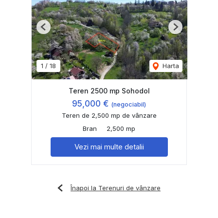
Previous
Next
1
/
18
Harta
Teren 2500 mp Sohodol
95,000 €
(negociabil)
Teren de 2,500 mp de vânzare
Bran
2,500 mp
Vezi mai multe detalii
Înapoi la Terenuri de vânzare