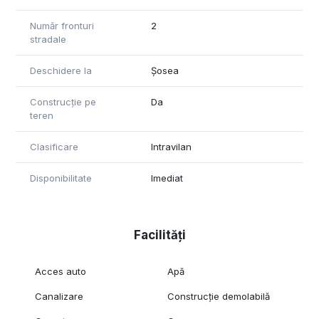
Număr fronturi
2
stradale
Deschidere la
Șosea
Construcție pe
Da
teren
Clasificare
Intravilan
Disponibilitate
Imediat
Facilități
Acces auto
Apă
Canalizare
Construcție demolabilă