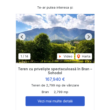
Te-ar putea interesa și:
Previous
Next
1
/
14
Video
Harta
Teren cu priveliște spectaculoasă în Bran –
Sohodol
167,940 €
Teren de 2,799 mp de vânzare
Bran
2,799 mp
Vezi mai multe detalii