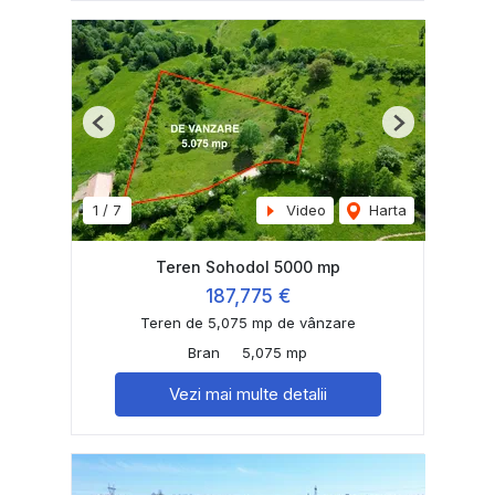
Previous
Next
1
/
7
Video
Harta
Teren Sohodol 5000 mp
187,775 €
Teren de 5,075 mp de vânzare
Bran
5,075 mp
Vezi mai multe detalii