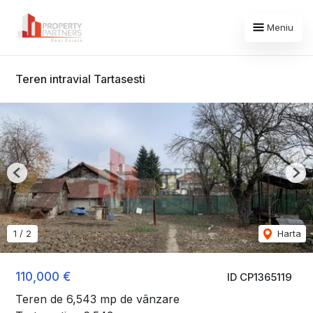
Meniu
Teren intravial Tartasesti
Previous
Nex
1
/
2
Harta
110,000 €
ID CP1365119
Teren de 6,543 mp de vânzare