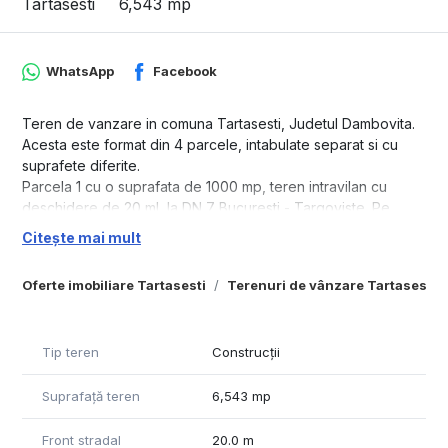
Tartasesti
6,543 mp
WhatsApp
Facebook
Teren de vanzare in comuna Tartasesti, Judetul Dambovita.
Acesta este format din 4 parcele, intabulate separat si cu
suprafete diferite.
Parcela 1 cu o suprafata de 1000 mp, teren intravilan cu
deschidere de 20 ml, la DN 7 Bucuresti - Targoviste. Pe
acesta este construita o casa veche, batraneasca,
Citește mai mult
demolabila, conectata la toate utilitatile: gaz, curent. Sistemul
de canalizare si apa curenta, trec prin fata proprietatii.
Oferte imobiliare Tartasesti
Terenuri de vânzare Tartasesti
Parcela 2, este lipita de parcela 1. Aceasta are o suprafata
de 2787 mp, intravilan.
Parcela 3 si parcela 4 cu suprfate de 2123 mp si respectiv
Tip teren
Construcții
633 mp, acestea nu sunt trecute in intravilan.
Suprafață teren
6,543 mp
Front stradal
20.0 m