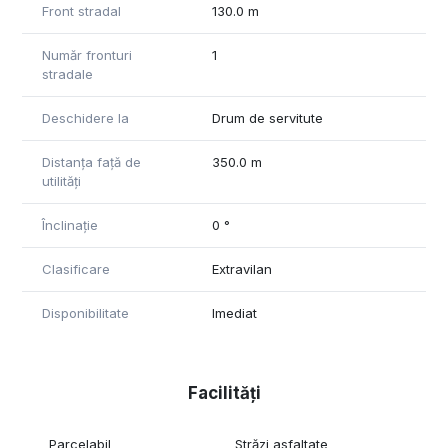
Front stradal
130.0 m
Număr fronturi
1
stradale
Deschidere la
Drum de servitute
Distanța față de
350.0 m
utilități
Înclinație
0 °
Clasificare
Extravilan
Disponibilitate
Imediat
Facilități
Parcelabil
Străzi asfaltate