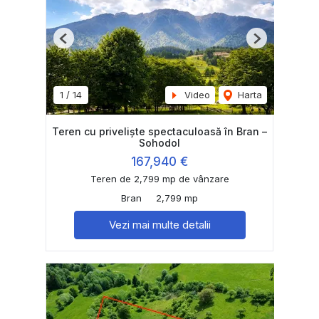
Previous
Next
1
/
14
Video
Harta
Teren cu priveliște spectaculoasă în Bran –
Sohodol
167,940 €
Teren de 2,799 mp de vânzare
Bran
2,799 mp
Vezi mai multe detalii