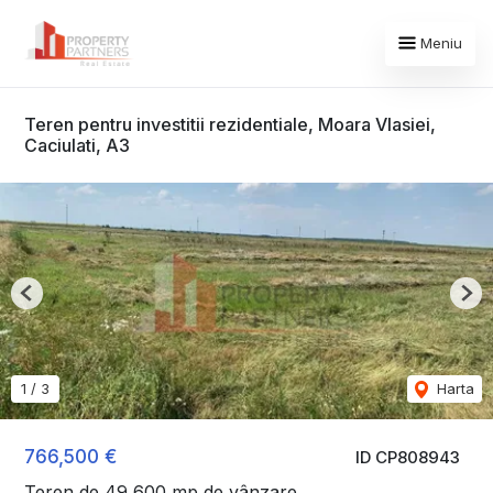
Meniu
Teren pentru investitii rezidentiale, Moara Vlasiei,
Caciulati, A3
Previous
Nex
1
/
3
Harta
766,500 €
ID CP808943
Teren de 49,600 mp de vânzare