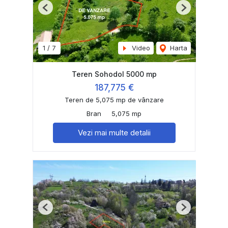
Previous
Next
1
/
7
Video
Harta
Teren Sohodol 5000 mp
187,775 €
Teren de 5,075 mp de vânzare
Bran
5,075 mp
Vezi mai multe detalii
Previous
Next