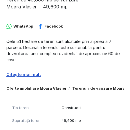
Moara Vlasiei
49,600 mp
WhatsApp
Facebook
Cele 5.1 hectare de teren sunt alcatuite prin alipirea a 7
parcele. Destinatia terenului este sustenabila pentru
dezvoltarea unui complex rezidential de aproximativ 60 de
case.
Incadrarea actuala a terenului este pentru uz agricol
Citește mai mult
(extravilan) si este necesara implementarea unui PUZ (plan
urbanistic zonal) pentru a se cunoaste regimul de cladire
Oferte imobiliare Moara Vlasiei
Terenuri de vânzare Moara Vl
permis.
Terenul este situat la aproximativ 350 m S-V de satul
Caciulati, in tarla 123 din comuna Moara Vlasiei, in apropierea
Tip teren
Construcții
garii si la aproximativ 4 km de autostrada A3.
Suprafață teren
49,600 mp