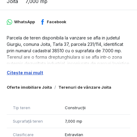
Joita
7,000 mp
WhatsApp
Facebook
Parcela de teren disponibila la vanzare se afla in judetul
Giurgiu, comuna Joita, Tarla 37, parcela 231/114, identificat
prin numarul cadastral 38510 cu o suprafata de 7.000 mp.
Terenul are o forma dreptunghiulara si se afla intr-o zona
puternic dezvoltata industrial, inconjurata de parcuri logistice
cum sunt: Centrul Logistic Emag, CTPark, etc.
Citește mai mult
Infrastructura in zona este solida, drumurile asfaltate si
betonate, iluminate, utilitatile prezente in apropiere. Distanta
Oferte imobiliare Joita
Terenuri de vânzare Joita
fata de DC 147( drum comunal, asfaltat ) este de aproximatv
150m iar fata de A1 Bucuresti-Pitesti este de 3 km.
Detinem un portofoliu intreg de parcele in Tarla 37, acestea
Tip teren
Construcții
sunt:
- 10.200 mp cu lungime de 362,31 ml, latime de 28,43 ml,
Suprafață teren
7,000 mp
CAD: 38492
- 10.100 mp cu lungime de 353,75 ml, latime de 28,83 ml,
Clasificare
Extravilan