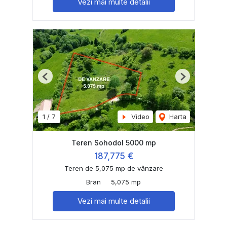
Vezi mai multe detalii
Previous
Next
1
/
7
Video
Harta
Teren Sohodol 5000 mp
187,775 €
Teren de 5,075 mp de vânzare
Bran
5,075 mp
Vezi mai multe detalii