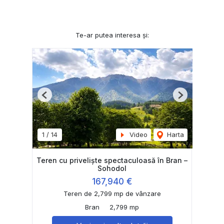
Te-ar putea interesa și:
Previous
Next
1
/
14
Video
Harta
Teren cu priveliște spectaculoasă în Bran –
Sohodol
167,940 €
Teren de 2,799 mp de vânzare
Bran
2,799 mp