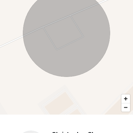
In acest moment terenurile sunt date in arenda.
O oportunitate prin localizarea strategica într-o zonă puternic
industrializată, aproape de centre logistice mari.
Teren ideal pentru hale, depozite, parcuri logistice sau spații
de producție.
Acesta este terenul potrivit pentru dezvoltatori imobiliari
interesați de construcția de hale, depozite sau parcuri
industriale. Investitori care caută terenuri în zone cu potențial
de creștere economică. Companii de logistică și distribuție
care au nevoie de spațiu pentru extindere. Producători și
antreprenori din domenii diverse (producție, depozitare,
transport).
Contacteaza-ne pentru pentru detalii si vizionare