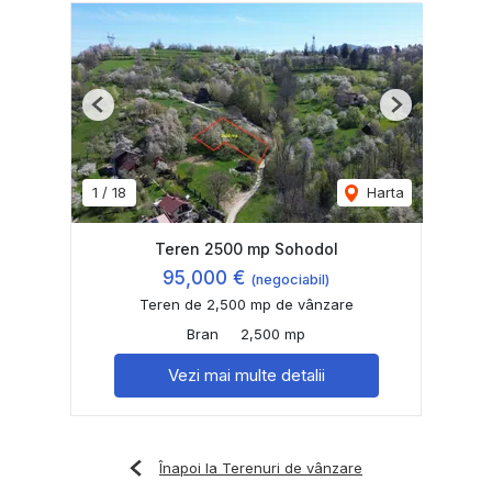
Previous
Next
1
/
18
Harta
Teren 2500 mp Sohodol
95,000 €
(negociabil)
Teren de 2,500 mp de vânzare
Bran
2,500 mp
Vezi mai multe detalii
Înapoi la Terenuri de vânzare