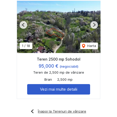
Previous
Next
1
/
18
Harta
Teren 2500 mp Sohodol
95,000 €
(negociabil)
Teren de 2,500 mp de vânzare
Bran
2,500 mp
Vezi mai multe detalii
Înapoi la Terenuri de vânzare