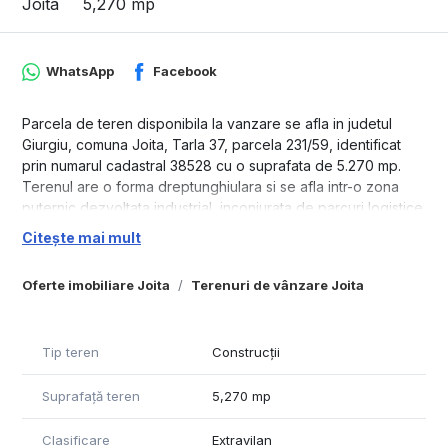
Joita
5,270 mp
WhatsApp
Facebook
Parcela de teren disponibila la vanzare se afla in judetul
Giurgiu, comuna Joita, Tarla 37, parcela 231/59, identificat
prin numarul cadastral 38528 cu o suprafata de 5.270 mp.
Terenul are o forma dreptunghiulara si se afla intr-o zona
puternic dezvoltata industrial, inconjurata de parcuri logistice
cum sunt: Centrul Logistic Emag, CTPark, etc.
Citește mai mult
Infrastructura in zona este solida, drumurile asfaltate si
betonate, iluminate, utilitatile prezente in apropiere. Distanta
Oferte imobiliare Joita
Terenuri de vânzare Joita
fata de DC 147( drum comunal, asfaltat ) este de aproximatv
150m iar fata de A1 Bucuresti-Pitesti este de 3 km.
Detinem un portofoliu intreg de parcele in Tarla 37, acestea
Tip teren
Construcții
sunt:
- 10.200 mp cu lungime de 362,31 ml, latime de 28,43 ml,
Suprafață teren
5,270 mp
CAD: 38492
- 10.100 mp cu lungime de 353,75 ml, latime de 28,83 ml,
Clasificare
Extravilan