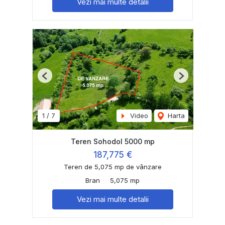
Vezi mai multe detalii
Previous
Next
1
/
7
Video
Harta
Teren Sohodol 5000 mp
187,775 €
Teren de 5,075 mp de vânzare
Bran
5,075 mp
Vezi mai multe detalii