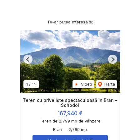
Te-ar putea interesa și:
Previous
Next
1
/
14
Video
Harta
Teren cu priveliște spectaculoasă în Bran –
Sohodol
167,940 €
Teren de 2,799 mp de vânzare
Bran
2,799 mp