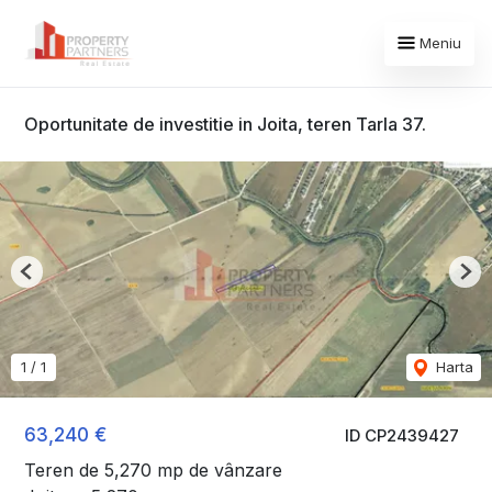
Meniu
Oportunitate de investitie in Joita, teren Tarla 37.
Previous
Nex
1
/
1
Harta
63,240 €
ID CP2439427
Teren de 5,270 mp de vânzare