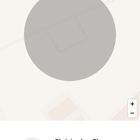
In acest moment terenurile sunt date in arenda.
O oportunitate prin localizarea strategica într-o zonă puternic
industrializată, aproape de centre logistice mari.
Teren ideal pentru hale, depozite, parcuri logistice sau spații
de producție.
Acesta este terenul potrivit pentru dezvoltatori imobiliari
interesați de construcția de hale, depozite sau parcuri
industriale. Investitori care caută terenuri în zone cu potențial
de creștere economică. Companii de logistică și distribuție
care au nevoie de spațiu pentru extindere. Producători și
antreprenori din domenii diverse (producție, depozitare,
transport).
Contacteaza-ne pentru pentru detalii si vizionare