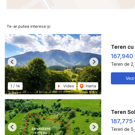
Te-ar putea interesa și:
Teren cu 
167,940
Teren de 2
Previous
Next
Vezi
1
/
14
Video
Harta
Teren So
187,775 
Teren de 5
Previous
Next