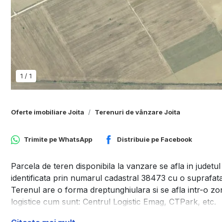
1
/
1
Oferte imobiliare Joita
Terenuri de vânzare Joita
Trimite pe
WhatsApp
Distribuie pe
Facebook
Parcela de teren disponibila la vanzare se afla in judetu
identificata prin numarul cadastral 38473 cu o suprafata
Terenul are o forma dreptunghiulara si se afla intr-o zon
logistice cum sunt: Centrul Logistic Emag, CTPark, etc.
Infrastructura in zona este solida, drumurile asfaltate si 