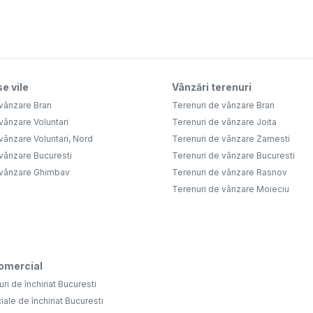
e vile
Vânzări terenuri
 vânzare Bran
Terenuri de vânzare Bran
vânzare Voluntari
Terenuri de vânzare Joita
vânzare Voluntari, Nord
Terenuri de vânzare Zarnesti
vânzare Bucuresti
Terenuri de vânzare Bucuresti
 vânzare Ghimbav
Terenuri de vânzare Rasnov
Terenuri de vânzare Moieciu
comercial
uri de închiriat Bucuresti
iale de închiriat Bucuresti