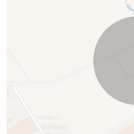
O oportunitate prin localizarea strategica într-o zonă put
Teren ideal pentru hale, depozite, parcuri logistice sau s
Acesta este terenul potrivit pentru dezvoltatori imobiliar
industriale. Investitori care caută terenuri în zone cu po
distribuție care au nevoie de spațiu pentru extindere. Pr
depozitare, transport).
Contacteaza-ne pentru pentru detalii si vizionare