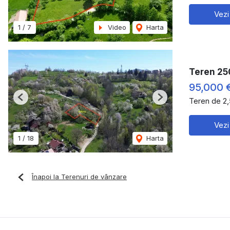
Vezi
1
/
7
Video
Harta
Teren 25
95,000 
Teren de 2
Previous
Next
Vezi
1
/
18
Harta
Înapoi la Terenuri de vânzare