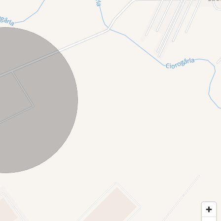
ernic industrializată, aproape de centre logistice mari.
pații de producție.
i interesați de construcția de hale, depozite sau parcuri
tențial de creștere economică. Companii de logistică și
oducători și antreprenori din domenii diverse (producție,