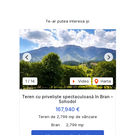
Te-ar putea interesa și:
Previous
Next
1
/
14
Video
Harta
Teren cu priveliște spectaculoasă în Bran –
Sohodol
167,940 €
Teren de 2,799 mp de vânzare
Bran
2,799 mp