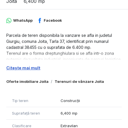
Joita
6,400 mp
WhatsApp
Facebook
Parcela de teren disponibila la vanzare se afla in judetul
Giurgiu, comuna Joita, Tarla 37, identificat prin numarul
cadastral 38455 cu o suprafata de 6.400 mp.
Terenul are o forma dreptunghiulara si se afla intr-o zona
puternic dezvoltata industrial, inconjurata de parcuri logistice
cum sunt: Centrul Logistic Emag, CTPark, etc.
Citește mai mult
Infrastructura in zona este solida, drumurile asfaltate si
betonate, iluminate, utilitatile prezente in apropiere. Distanta
Oferte imobiliare Joita
Terenuri de vânzare Joita
fata de DC 147( drum comunal, asfaltat ) este de aproximatv
150m iar fata de A1 Bucuresti-Pitesti este de 3 km.
Detinem un portofoliu intreg de parcele in Tarla 37, acestea
Tip teren
Construcții
sunt:
- 10.200 mp cu lungime de 362,31 ml, latime de 28,43 ml,
Suprafață teren
6,400 mp
CAD: 38492
- 10.100 mp cu lungime de 353,75 ml, latime de 28,83 ml,
Clasificare
Extravilan