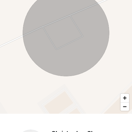
In acest moment terenurile sunt date in arenda.
O oportunitate prin localizarea strategica într-o zonă puternic
industrializată, aproape de centre logistice mari.
Teren ideal pentru hale, depozite, parcuri logistice sau spații
de producție.
Acesta este terenul potrivit pentru dezvoltatori imobiliari
interesați de construcția de hale, depozite sau parcuri
industriale. Investitori care caută terenuri în zone cu potențial
de creștere economică. Companii de logistică și distribuție
care au nevoie de spațiu pentru extindere. Producători și
antreprenori din domenii diverse (producție, depozitare,
transport).
Contacteaza-ne pentru pentru detalii si vizionare