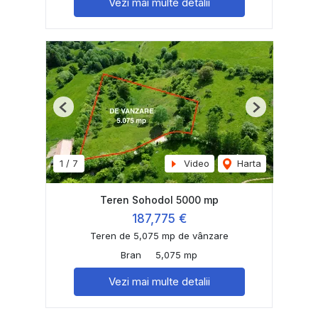
Vezi mai multe detalii
Previous
Next
1
/
7
Video
Harta
Teren Sohodol 5000 mp
187,775 €
Teren de 5,075 mp de vânzare
Bran
5,075 mp
Vezi mai multe detalii