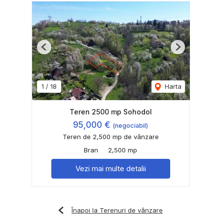
Previous
Next
1
/
18
Harta
Teren 2500 mp Sohodol
95,000 €
(negociabil)
Teren de 2,500 mp de vânzare
Bran
2,500 mp
Vezi mai multe detalii
Înapoi la Terenuri de vânzare