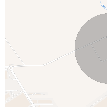
O oportunitate prin localizarea strategica într-o zonă put
Teren ideal pentru hale, depozite, parcuri logistice sau s
Acesta este terenul potrivit pentru dezvoltatori imobiliar
industriale. Investitori care caută terenuri în zone cu po
distribuție care au nevoie de spațiu pentru extindere. Pr
depozitare, transport).
Contacteaza-ne pentru pentru detalii si vizionare