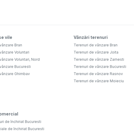
e vile
Vânzări terenuri
 vânzare Bran
Terenuri de vânzare Bran
vânzare Voluntari
Terenuri de vânzare Joita
vânzare Voluntari, Nord
Terenuri de vânzare Zarnesti
vânzare Bucuresti
Terenuri de vânzare Bucuresti
 vânzare Ghimbav
Terenuri de vânzare Rasnov
Terenuri de vânzare Moieciu
comercial
uri de închiriat Bucuresti
iale de închiriat Bucuresti