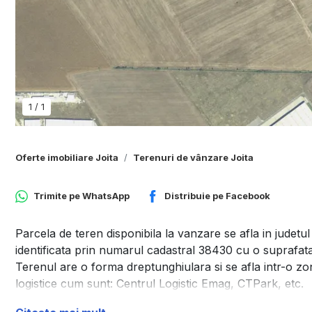
1
/
1
Oferte imobiliare Joita
Terenuri de vânzare Joita
Trimite pe
WhatsApp
Distribuie pe
Facebook
Parcela de teren disponibila la vanzare se afla in judetu
identificata prin numarul cadastral 38430 cu o suprafata
Terenul are o forma dreptunghiulara si se afla intr-o zon
logistice cum sunt: Centrul Logistic Emag, CTPark, etc.
Infrastructura in zona este solida, drumurile asfaltate si 