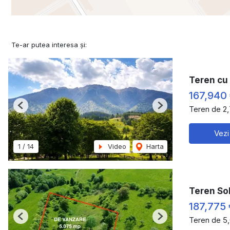
Te-ar putea interesa și:
Teren cu 
167,940
Teren de 2
Previous
Next
Vezi
1
/
14
Video
Harta
Teren So
187,775 
Teren de 5
Previous
Next