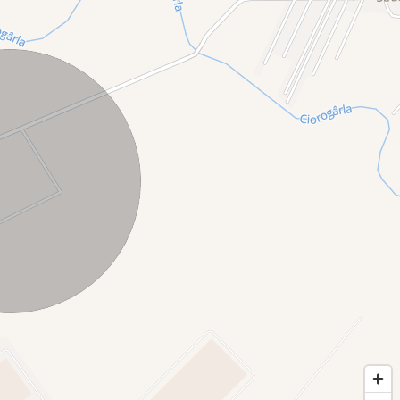
ernic industrializată, aproape de centre logistice mari.
pații de producție.
i interesați de construcția de hale, depozite sau parcuri
tențial de creștere economică. Companii de logistică și
oducători și antreprenori din domenii diverse (producție,