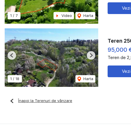
Vezi
1
/
7
Video
Harta
Teren 25
95,000 
Teren de 2
Previous
Next
Vezi
1
/
18
Harta
Înapoi la Terenuri de vânzare