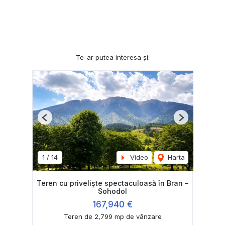
Te-ar putea interesa și:
Previous
Next
1
/
14
Video
Harta
Teren cu priveliște spectaculoasă în Bran –
Sohodol
167,940 €
Teren de 2,799 mp de vânzare