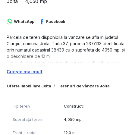
Joita
4,050 mp
WhatsApp
Facebook
Parcela de teren disponibila la vanzare se afla in judetul
Giurgiu, comuna Joita, Tarla 37, parcela 237/133 identificata
prin numarul cadastral 38439 cu o suprafata de 4050 mp. si
o deschidere de 12 ml.
Terenul are o forma dreptunghiulara si se afla intr-o zona
puternic dezvoltata industrial, inconjurata de parcuri logistice
Citește mai mult
cum sunt: Centrul Logistic Emag, CTPark, etc.
Infrastructura in zona este solida, drumurile asfaltate si
Oferte imobiliare Joita
Terenuri de vânzare Joita
betonate, iluminate, utilitatile prezente in apropiere. Distanta
fata de DC 147( drum comunal, asfaltat ) este de aproximatv
150m iar fata de A1 Bucuresti-Pitesti este de 3 km.
Tip teren
Construcții
Detinem un portofoliu intreg de parcele in Tarla 37, acestea
sunt:
Suprafață teren
4,050 mp
- 10.200 mp cu lungime de 362,31 ml, latime de 28,43 ml,
CAD: 38492
Front stradal
12.0 m