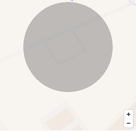
In acest moment terenurile sunt date in arenda.
O oportunitate prin localizarea strategica într-o zonă puternic
industrializată, aproape de centre logistice mari.
Teren ideal pentru hale, depozite, parcuri logistice sau spații
de producție.
Acesta este terenul potrivit pentru dezvoltatori imobiliari
interesați de construcția de hale, depozite sau parcuri
industriale. Investitori care caută terenuri în zone cu potențial
de creștere economică. Companii de logistică și distribuție
care au nevoie de spațiu pentru extindere. Producători și
antreprenori din domenii diverse (producție, depozitare,
transport).
Contacteaza-ne pentru pentru detalii si vizionare