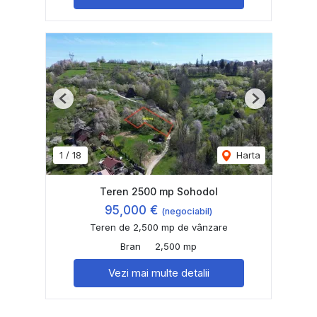
Previous
Next
1
/
18
Harta
Teren 2500 mp Sohodol
95,000 €
(negociabil)
Teren de 2,500 mp de vânzare
Bran
2,500 mp
Vezi mai multe detalii