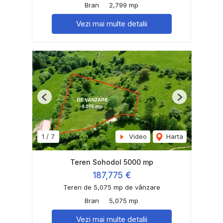
Bran
2,799 mp
Vezi mai multe detalii
Previous
Next
1
/
7
Video
Harta
Teren Sohodol 5000 mp
187,775 €
Teren de 5,075 mp de vânzare
Bran
5,075 mp
Vezi mai multe detalii