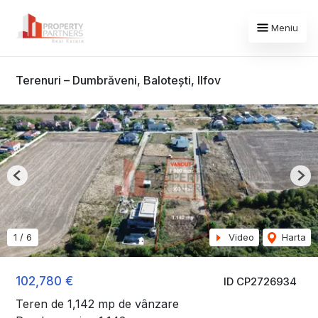
Meniu
Terenuri – Dumbrăveni, Balotești, Ilfov
Previous
Nex
1
/
6
Video
Harta
102,780 €
ID CP2726934
Teren de 1,142 mp de vânzare