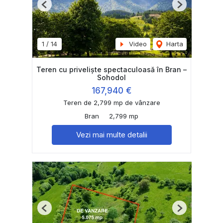
Previous
Next
1
/
14
Video
Harta
Teren cu priveliște spectaculoasă în Bran –
Sohodol
167,940 €
Teren de 2,799 mp de vânzare
Bran
2,799 mp
Vezi mai multe detalii
Previous
Next