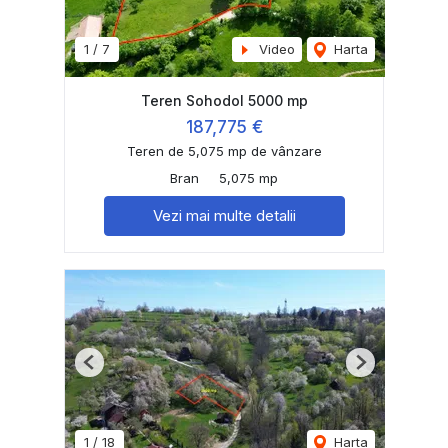
1
/
7
Video
Harta
Teren Sohodol 5000 mp
187,775 €
Teren de 5,075 mp de vânzare
Bran
5,075 mp
Vezi mai multe detalii
Previous
Next
1
/
18
Harta