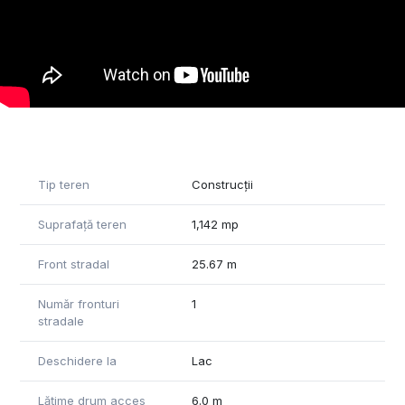
infrastructura necesară.
Aceste loturi reprezintă o oportunitate atractivă pentru
investiție sau pentru construcția unei reședințe într-o zonă
liniștită, cu acces rapid către București și localitățile limitrofe.
Pentru mai multe detalii si vizionari, nu ezitati sa ne contactati.
Tip teren
Construcții
Suprafață teren
1,142 mp
Front stradal
25.67 m
Număr fronturi
1
stradale
Deschidere la
Lac
Lățime drum acces
6.0 m