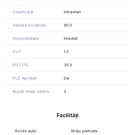
Clasificare
Intravilan
Valoare incidență
90.0
Disponibilitate
Imediat
CUT
1.0
POT (%)
35.0
PUZ Aprobat
Da
Număr etaje clădire
2
Facilități
Acces auto
Străzi pietruite