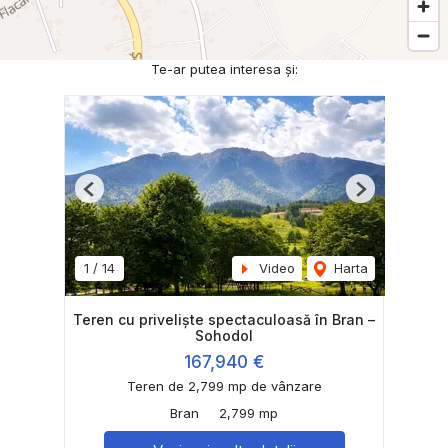
Te-ar putea interesa și:
Previous
Next
1
/
14
Video
Harta
Teren cu priveliște spectaculoasă în Bran –
Sohodol
167,940 €
Teren de 2,799 mp de vânzare
Bran
2,799 mp