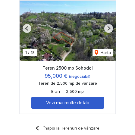
Previous
Next
1
/
18
Harta
Teren 2500 mp Sohodol
95,000 €
(negociabil)
Teren de 2,500 mp de vânzare
Bran
2,500 mp
Vezi mai multe detalii
Înapoi la Terenuri de vânzare