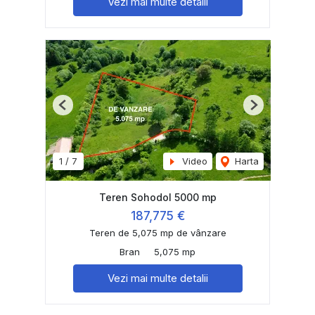
Vezi mai multe detalii
Previous
Next
1
/
7
Video
Harta
Teren Sohodol 5000 mp
187,775 €
Teren de 5,075 mp de vânzare
Bran
5,075 mp
Vezi mai multe detalii