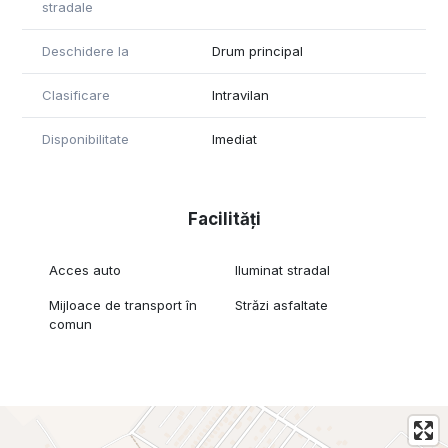
stradale
Deschidere la
Drum principal
Clasificare
Intravilan
Disponibilitate
Imediat
Facilități
Acces auto
Iluminat stradal
Mijloace de transport în
Străzi asfaltate
comun