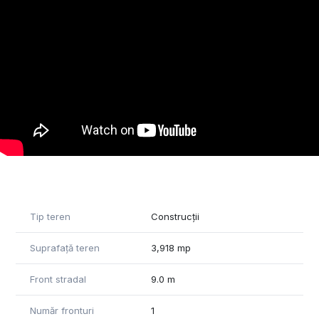
servitute 9 m latime.
Tip teren
Construcții
Suprafață teren
3,918 mp
Front stradal
9.0 m
Număr fronturi
1