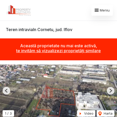
Meniu
Teren intravialn Cornetu, jud. Iflov
Această proprietate nu mai este activă,
te invităm să vizualizezi proprietăți similare
Previous
Nex
1
/
3
Video
Harta