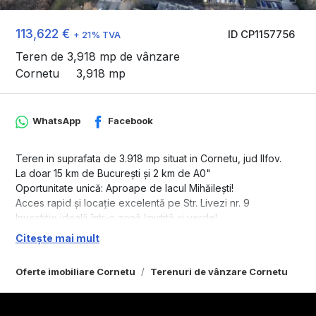
113,622 €
ID CP1157756
+ 21% TVA
Teren de 3,918 mp de vânzare
Cornetu
3,918 mp
WhatsApp
Facebook
Teren in suprafata de 3.918 mp situat in Cornetu, jud Ilfov.
La doar 15 km de București și 2 km de A0"
Oportunitate unică: Aproape de lacul Mihăilești!
Acces rapid și locație excelentă pe Str. Livezi nr. 9
Investiție ideală într-o zonă liniștită și verde!
Conexiuni facile cu Bucureștiul și natura
Citește mai mult
Visează, construiește și profită!
Terenul perfect pentru casa ta sau dezvoltare!
Oferte imobiliare Cornetu
Terenuri de vânzare Cornetu
Terenul este intravilan, pretul este de 29 Euro/mp + TVA.
Deschidere 9 ml , posibilitatea parcelare cu drum de