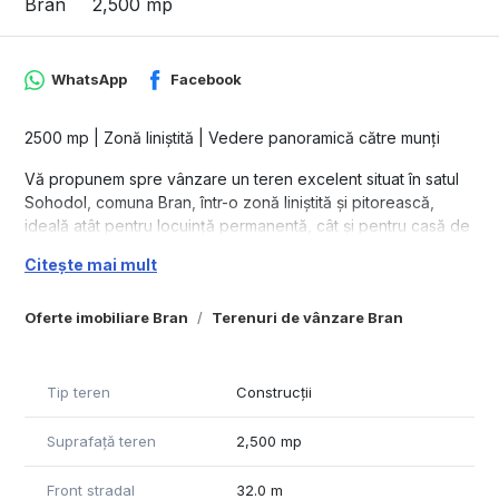
Bran
2,500 mp
WhatsApp
Facebook
2500 mp | Zonă liniștită | Vedere panoramică către munți
Vă propunem spre vânzare un teren excelent situat în satul
Sohodol, comuna Bran, într-o zonă liniștită și pitorească,
ideală atât pentru locuință permanentă, cât și pentru casă de
vacanță.
Citește mai mult
Proprietatea se află la 2 km de Castelul Bran, prin DN 73.
Proprietatea se află în vecinătatea Villa Bran.
Oferte imobiliare Bran
Terenuri de vânzare Bran
Potrivit pentru:
- Realizarea unei case de vacanță sau 2 cabane turistice,
profitând de potențialul turistic ridicat al zonei
Tip teren
Construcții
Caracteristici principale:
Suprafață teren
2,500 mp
- Acces facil: drum ușor accesibil în orice perioadă a anului
- Utilități la limita proprietății: apă si curent
Front stradal
32.0 m
- Vedere spectaculoasă: panoramă deschisă către munți