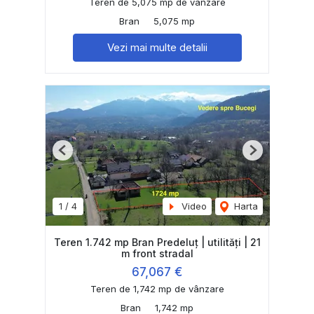
Teren de 5,075 mp de vânzare
Bran
5,075 mp
Vezi mai multe detalii
Previous
Next
1
/
4
Video
Harta
Teren 1.742 mp Bran Predeluț | utilități | 21
m front stradal
67,067 €
Teren de 1,742 mp de vânzare
Bran
1,742 mp