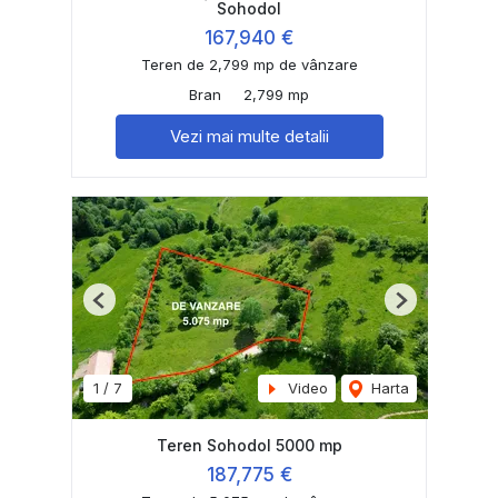
Sohodol
167,940 €
Teren de 2,799 mp de vânzare
Bran
2,799 mp
Vezi mai multe detalii
Previous
Next
1
/
7
Video
Harta
Teren Sohodol 5000 mp
187,775 €