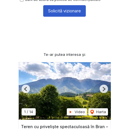
Solicită vizionare
Te-ar putea interesa și:
Previous
Next
1
/
14
Video
Harta
Teren cu priveliște spectaculoasă în Bran –