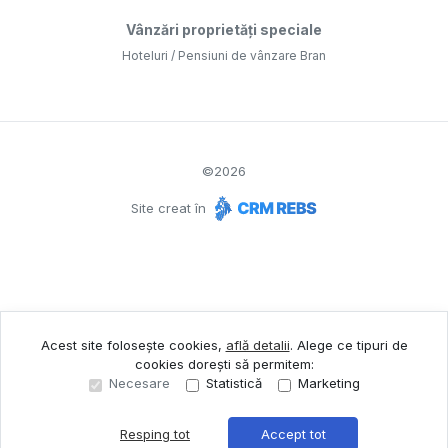
Vânzări proprietăți speciale
Hoteluri / Pensiuni de vânzare Bran
©
2026
Site creat în
Acest site folosește cookies,
află detalii
.
Alege ce tipuri de
cookies dorești să permitem:
Necesare
Statistică
Marketing
Resping tot
Accept tot
Sună acum
Solicită vizionare