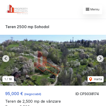
Meniu
Teren 2500 mp Sohodol
Previous
Nex
1
/
18
Harta
95,000 €
ID CP3038174
(negociabil)
Teren de 2,500 mp de vânzare