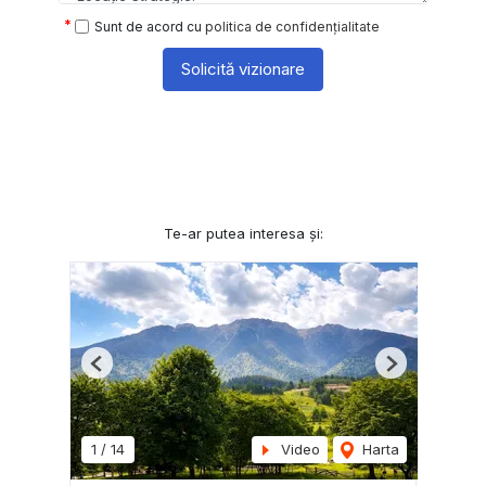
Sunt de acord cu
politica de confidențialitate
Solicită vizionare
Te-ar putea interesa și:
Previous
Next
1
/
14
Video
Harta