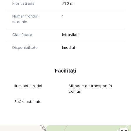
Front stradal
71.0 m
Pentru detalii suplimentare și programarea unei vizionări,
contactați-ne.
Număr fronturi
1
stradale
Clasificare
Intravilan
Disponibilitate
Imediat
Facilități
Iluminat stradal
Mijloace de transport în
comun
Străzi asfaltate