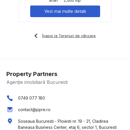
Bran
2,500 mp
Vezi mai multe detalii
Înapoi la Terenuri de vânzare
Property Partners
Agenție imobiliară Bucuresti
0749 077 180
contact@ppre.ro
Soseaua Bucuresti - Ploiesti nr. 19 - 21, Cladirea
Baneasa Business Center, etaj 6, sector 1, Bucuresti