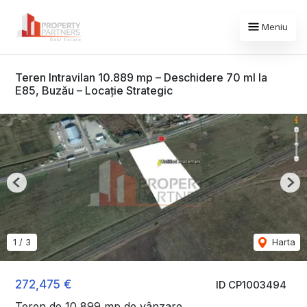
Meniu
Teren Intravilan 10.889 mp – Deschidere 70 ml la
E85, Buzău – Locație Strategic
Previous
Nex
1
/
3
Harta
272,475 €
ID CP1003494
Teren de 10,899 mp de vânzare