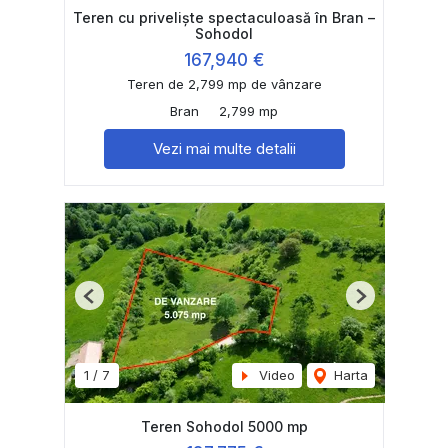
Teren cu priveliște spectaculoasă în Bran –
Sohodol
167,940 €
Teren de 2,799 mp de vânzare
Bran
2,799 mp
Vezi mai multe detalii
Previous
Next
1
/
7
Video
Harta
Teren Sohodol 5000 mp