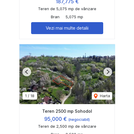
187,775 €
Teren de 5,075 mp de vânzare
Bran
5,075 mp
Vezi mai multe detalii
Previous
Next
1
/
18
Harta
Teren 2500 mp Sohodol
95,000 €
(negociabil)
Teren de 2,500 mp de vânzare