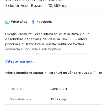
Exterior Vest, Buzau
10,899 mp
WhatsApp
Facebook
Locație Premium: Teren intravilan situat în Buzău, cu o
deschidere generoasă de 70 ml la DN2 E85 – arteră
principală cu trafic intens, ideală pentru dezvoltări
comerciale, industriale sau logistice.
Suprafață totală: 10.889 mp – formă dreptunghiulară,
adâncime de 150 ml.
Citește mai mult
Accesibilitate excelentă: Vecinătate cu reprezentanța Ford și
benzinăria Lukoil, oferind o vizibilitate excelentă pentru
Oferte imobiliare Buzau
Terenuri de vânzare Buzau
Terenu
potențiali clienți sau parteneri de afaceri.
Utilități Disponibile: În curs de obținere a Certificatului de
Urbanism, cadastru și intabulare la zi.
Tip teren
Construcții
Oportunități de Dezvoltare:
Showroom auto, stație carburanți, depozit logistic
Suprafață teren
10,899 mp
Parc industrial sau hale comerciale
Complex retail sau centru de servicii