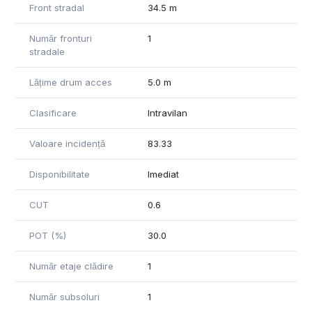
Front stradal
34.5 m
• POT: 30%
• CUT: 0,6
Număr fronturi
1
• Distanță până la asfalt: aproximativ 250 m
stradale
• Distanță până în centrul Branului: aproximativ 4 km
• Limita Parcului Național Bucegi: aproximativ 2 km
Lățime drum acces
5.0 m
• Utilități disponibile în zonă: apă, curent electric, gaz
Clasificare
Intravilan
Terenul este potrivit pentru:
✔ Vilă de vacanță premium
✔ Cabane turistice / eco-lodges
Valoare incidență
83.33
✔ Boutique retreat sau proiect de eco-turism
✔ Investiție pe termen lung într-o zonă cu ofertă limitată
Disponibilitate
Imediat
Terenul ar putea fi extins până la 3.527 mp prin adăugarea
CUT
0.6
unei parcele vecine suplimentare de 527 mp. Ansamblul
combinat ar avea o deschidere la stradă de 51 m.
POT (%)
30.0
Locația este în centrul geografic al satului Sohodol. Se află la
Număr etaje clădire
1
5 minute de mers cu mașina de Castelul Bran și la 10 minute
de mers cu mașina de Râșnov prin Tohanul Nou.
Număr subsoluri
1