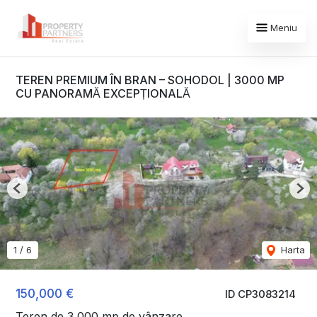
Meniu
TEREN PREMIUM ÎN BRAN – SOHODOL | 3000 MP
CU PANORAMĂ EXCEPȚIONALĂ
Previous
Nex
1
/
6
Harta
150,000 €
ID CP3083214
Teren de 3,000 mp de vânzare