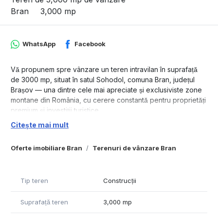
Bran
3,000 mp
WhatsApp
Facebook
Vă propunem spre vânzare un teren intravilan în suprafață
de 3000 mp, situat în satul Sohodol, comuna Bran, județul
Brașov — una dintre cele mai apreciate și exclusiviste zone
montane din România, cu cerere constantă pentru proprietăți
premium și investiții turistice.
Citește mai mult
Proprietatea beneficiază de o panoramă spectaculoasă
către Masivele Bucegi și Piatra Craiului, într-un cadru natural
Oferte imobiliare Bran
Terenuri de vânzare Bran
deschis, cu orientare sud-est și pantă ușoară de aproximativ
3°, oferind condiții ideale pentru dezvoltarea unei reședințe
private sau a unui proiect boutique de hospitality.
Tip teren
Construcții
Date tehnice:
• Suprafață teren: 3000 mp
Suprafață teren
3,000 mp
• Front stradal: 34,5 m
• Regim: intravilan