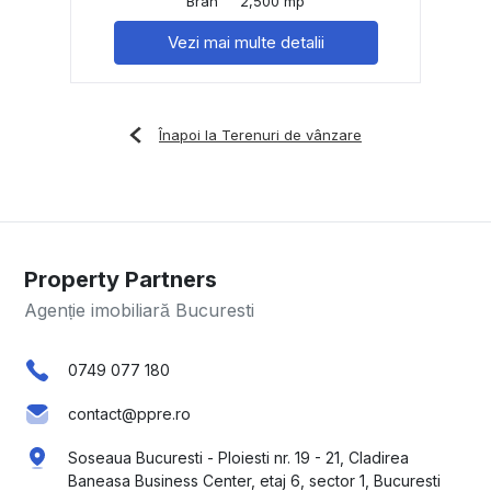
Bran
2,500 mp
Vezi mai multe detalii
Înapoi la Terenuri de vânzare
Property Partners
Agenție imobiliară Bucuresti
0749 077 180
contact@ppre.ro
Soseaua Bucuresti - Ploiesti nr. 19 - 21, Cladirea
Baneasa Business Center, etaj 6, sector 1, Bucuresti