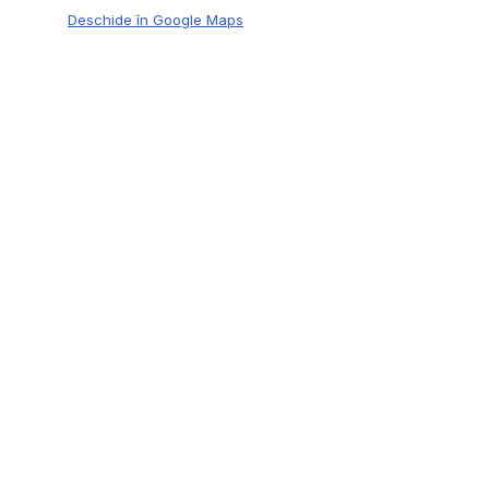
Deschide în Google Maps
Acasă
Proprietati
Servicii
Despre noi