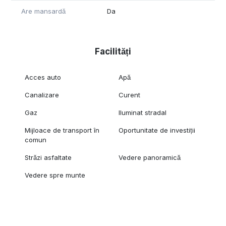
Are mansardă
Da
Facilități
Acces auto
Apă
Canalizare
Curent
Gaz
Iluminat stradal
Mijloace de transport în
Oportunitate de investiții
comun
Străzi asfaltate
Vedere panoramică
Vedere spre munte