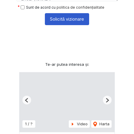
Sunt de acord cu
politica de confidențialitate
Solicită vizionare
Te-ar putea interesa și:
Previous
Next
1 / ?
Video
Harta