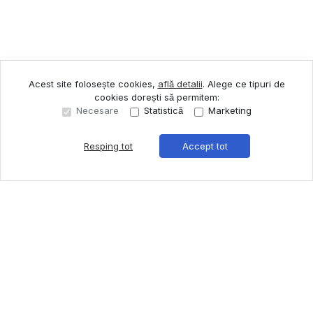
Acest site folosește cookies,
află detalii
.
Alege ce tipuri de
cookies dorești să permitem:
Necesare
Statistică
Marketing
Resping tot
Accept tot
Sună acum
Solicită vizionare