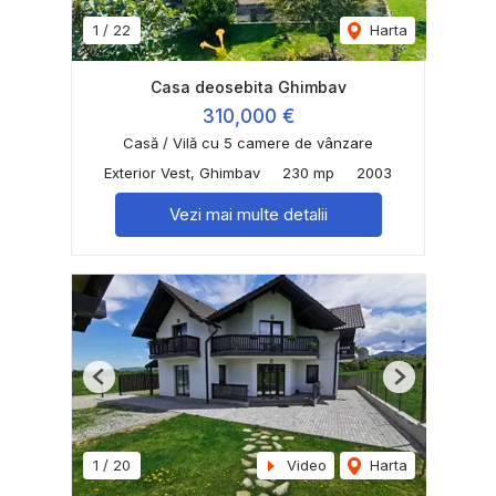
1
/
22
Harta
Casa deosebita Ghimbav
310,000 €
Casă / Vilă cu 5 camere de vânzare
Exterior Vest, Ghimbav
230 mp
2003
Vezi mai multe detalii
Previous
Next
1
/
20
Video
Harta