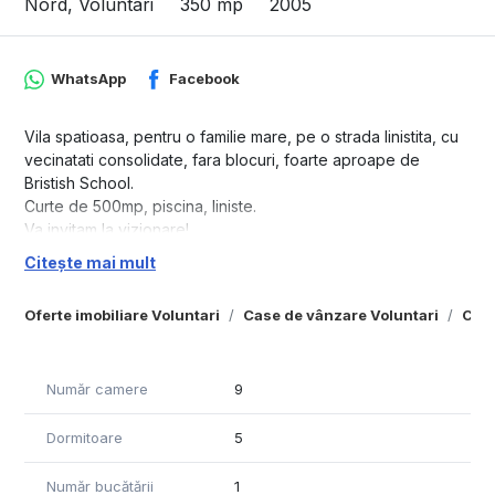
Nord, Voluntari
350 mp
2005
WhatsApp
Facebook
Vila spatioasa, pentru o familie mare, pe o strada linistita, cu
vecinatati consolidate, fara blocuri, foarte aproape de
Bristish School.
Curte de 500mp, piscina, liniste.
Va invitam la vizionare!
Citește mai mult
Oferte imobiliare Voluntari
Case de vânzare Voluntari
Case
Număr camere
9
Dormitoare
5
Număr bucătării
1