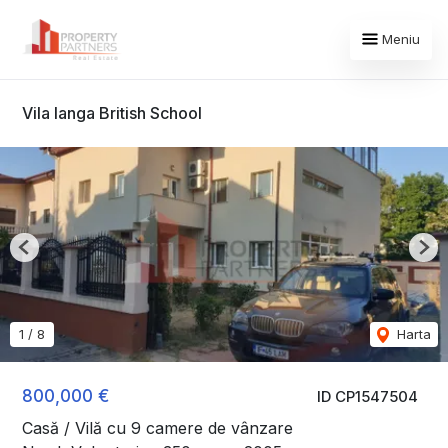
Meniu
Vila langa British School
Previous
Nex
1
/
8
Harta
800,000 €
ID CP1547504
Casă / Vilă cu 9 camere de vânzare