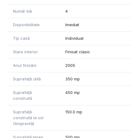
Număr băi
4
Disponibilitate
Imediat
Tip casă
Individual
Stare interior
Finisat clasic
Anul finisării
2005
Suprafață utilă
350 mp
Suprafață
450 mp
construită
Suprafață
150.0 mp
construită la sol
(Amprentă)
Suprafață teren
500 mp