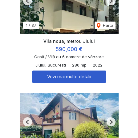
Previous
Next
1
/
37
Harta
Vila noua, metrou Jiului
590,000 €
Casă / Vilă cu 6 camere de vânzare
Jiului, Bucuresti
280 mp
2022
Vezi mai multe detalii
Previous
Next