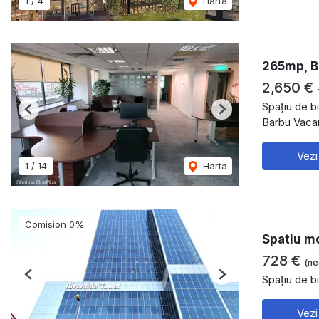
1
/
4
Harta
265mp, B
2,650 €
Spațiu de bi
Previous
Next
Barbu Vaca
Vezi
1
/
14
Harta
Comision 0%
Spatiu mo
728 €
(ne
Spațiu de bi
Previous
Next
Vezi