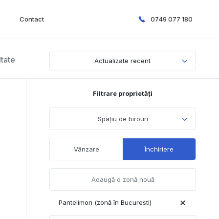
Contact
0749 077 180
ltate
Actualizate recent
Filtrare proprietăți
Spațiu de birouri
Vânzare
Închiriere
Pantelimon (zonă în Bucuresti)