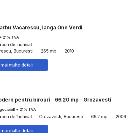
arbu Vacarescu, langa One Verdi
+ 21% TVA
rouri de închiriat
rescu, Bucuresti
265 mp
2010
 mai multe detalii
dern pentru birouri - 66.20 mp - Grozavesti
gociabil) + 21% TVA
rouri de închiriat
Grozavesti, Bucuresti
66.2 mp
2006
 mai multe detalii