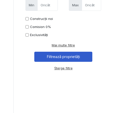
Min
Max
Construcții noi
Comision 0%
Exclusivități
Mai multe filtre
Șterge filtre