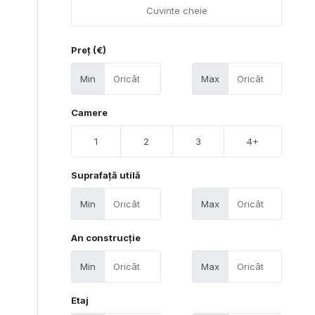
Preț (€)
Min
Max
Camere
1
2
3
4+
Suprafață utilă
Min
Max
An construcție
Min
Max
Etaj