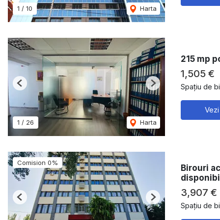
1
/
10
Harta
215 mp po
1,505 €
Spațiu de bi
Previous
Next
Vezi
1
/
26
Harta
Comision 0%
Birouri a
disponibi
3,907 €
Previous
Next
Spațiu de bi