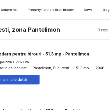
Despre noi
Property Partners Bran Brasov
News
Blog
resti, zona Pantelimon
3 rezu
dern pentru birouri - 51.3 mp - Pantelimon
gociabil) + 21% TVA
rouri de închiriat
Pantelimon, Bucuresti
51.3 mp
2008
 mai multe detalii