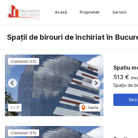
Acasă
Proprietati
Servicii
Spații de birouri de închiriat în Bucu
Comision 0%
Spatiu mo
513 €
(ne
Spațiu de bi
Previous
Next
Vezi
1
/
7
Harta
Comision 0%