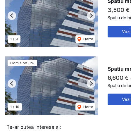
Spatiu mo
3,500 €
Spațiu de bi
Previous
Next
Vezi
1
/
9
Harta
Comision 0%
Spatiu mo
6,600 €
Spațiu de bi
Previous
Next
Vezi
1
/
10
Harta
Te-ar putea interesa și: