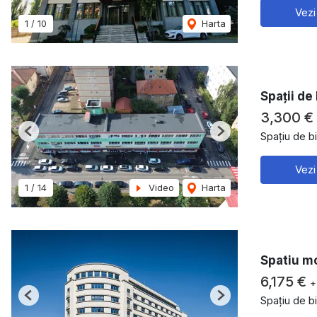
Vezi
1
/
10
Harta
Spații de
3,300 €
Spațiu de bi
Previous
Next
Vezi
1
/
14
Video
Harta
Spatiu mo
6,175 €
+
Spațiu de bi
Previous
Next