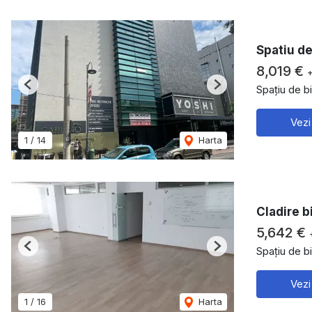
Spatiu de
8,019 €
Spațiu de bi
Previous
Next
Vezi
1
/
14
Harta
Cladire b
5,642 €
Spațiu de bi
Previous
Next
Vezi
1
/
16
Harta