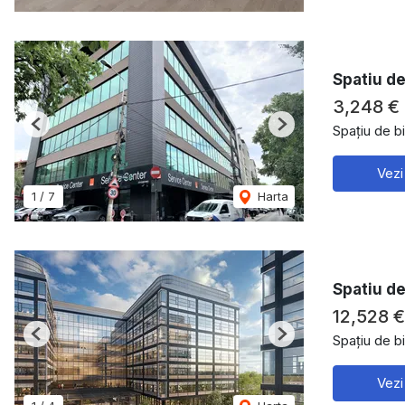
Spatiu de
3,248 €
Spațiu de bi
Previous
Next
Vezi
1
/
7
Harta
Spatiu d
12,528 
Spațiu de bi
Previous
Next
Vezi