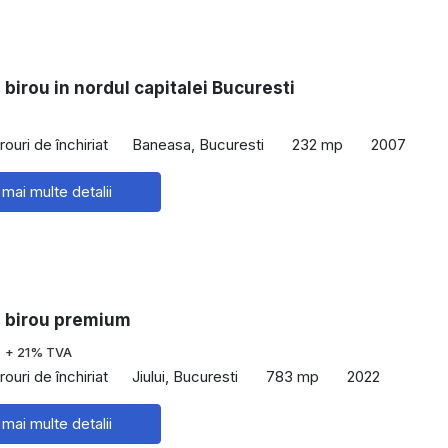
 birou in nordul capitalei Bucuresti
rouri de închiriat
Baneasa, Bucuresti
232 mp
2007
 mai multe detalii
e birou premium
€
+ 21% TVA
rouri de închiriat
Jiului, Bucuresti
783 mp
2022
 mai multe detalii