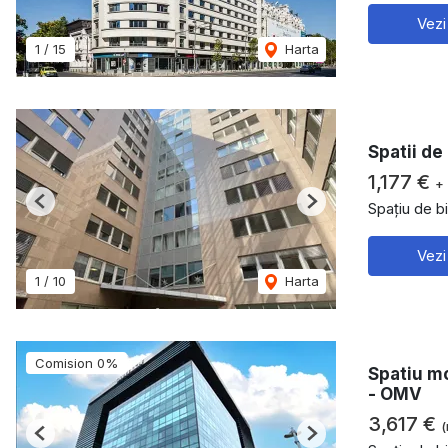
Vezi
1
/
15
Harta
Spatii de
1,177 €
+
Spațiu de bi
Previous
Next
Vezi
1
/
10
Harta
Comision 0%
Spatiu mo
- OMV
3,617 €
(
Previous
Next