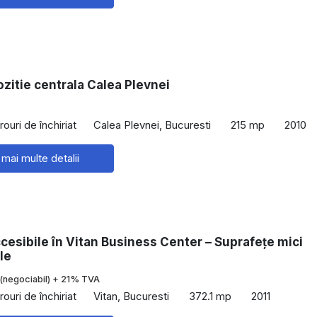
zitie centrala Calea Plevnei
rouri de închiriat
Calea Plevnei, Bucuresti
215 mp
2010
 mai multe detalii
ccesibile în Vitan Business Center – Suprafețe mici
le
(negociabil) + 21% TVA
rouri de închiriat
Vitan, Bucuresti
372.1 mp
2011