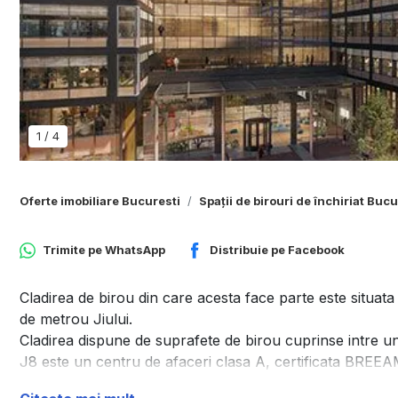
1
/
4
Oferte imobiliare Bucuresti
Spații de birouri de închiriat Bucu
Trimite pe
WhatsApp
Distribuie pe
Facebook
Cladirea de birou din care acesta face parte este situata p
de metrou Jiului.
Cladirea dispune de suprafete de birou cuprinse intre 
J8 este un centru de afaceri clasa A, certificata B
- prevazuta cu sistem de ventilatie care introduce 100% 