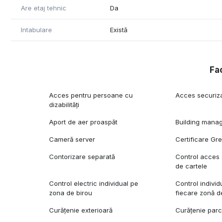
Are etaj tehnic
Da
Intabulare
Există
Fac
Acces pentru persoane cu
Acces securiz
dizabilități
Aport de aer proaspăt
Building mana
Cameră server
Certificare Gr
Contorizare separată
Control acces 
de cartele
Control electric individual pe
Control indivi
zona de birou
fiecare zonă d
Curățenie exterioară
Curățenie par