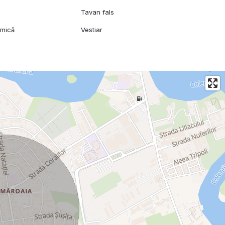
Tavan fals
amică
Vestiar