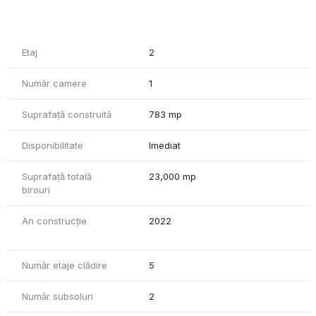
nță) de tip H14 în sistemul de ventilație care capturează
praf, polen, sporii, bacterii și poluare externă. Excelent
Etaj
2
, holurile lifturilor și băile, control fără atingere, astfel de
Număr camere
1
cladire fata de altele.
Suprafață construită
783 mp
Disponibilitate
Imediat
Suprafață totală
23,000 mp
birouri
An construcție
2022
Număr etaje clădire
5
Număr subsoluri
2