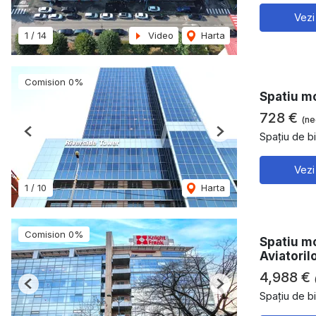
Vezi
1
/
14
Video
Harta
Comision 0%
Spatiu mo
728 €
(ne
Spațiu de bi
Previous
Next
Vezi
1
/
10
Harta
Comision 0%
Spatiu mo
Aviatoril
4,988 €
Previous
Next
Spațiu de bi