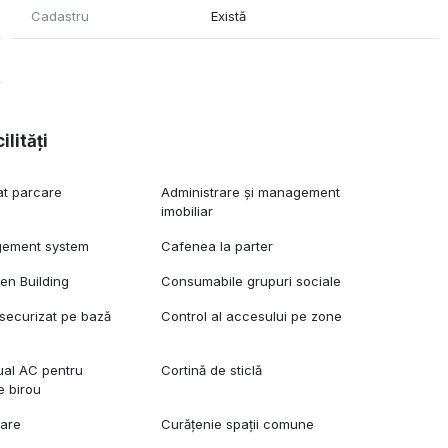
Cadastru
Există
ilități
at parcare
Administrare și management
imobiliar
gement system
Cafenea la parter
een Building
Consumabile grupuri sociale
securizat pe bază
Control al accesului pe zone
dual AC pentru
Cortină de sticlă
e birou
care
Curățenie spații comune