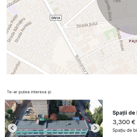
Te-ar putea interesa și:
Spații de
3,300 €
Spațiu de bi
Previous
Next