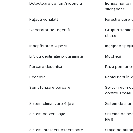
Detectoare de fum/incendiu
Echipamente m
silențioase
Fațadă ventilată
Ferestre care 
Generator de urgență
Grupuri sanita
utilate
Îndepărtarea zăpezii
Îngrijirea spații
Lift cu destinație programată
Mochetă
Parcare deschisă
Pază permane
Recepție
Restaurant în c
Semaforizare parcare
Server room cu 
control acces
Sistem climatizare 4 țevi
Sistem de ala
Sistem de ventilație
Sisteme de sec
BMS
Sistem inteligent ascensoare
Stație de auto