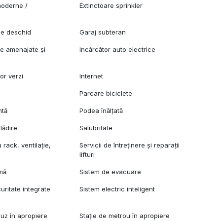
oderne /
Extinctoare sprinkler
se deschid
Garaj subteran
re amenajate și
Incărcător auto electrice
lor verzi
Internet
Parcare biciclete
ntă
Podea înălțată
lădire
Salubritate
rack, ventilație,
Servicii de întreținere și reparații
lifturi
rmă
Sistem de evacuare
uritate integrate
Sistem electric inteligent
buz în apropiere
Stație de metrou în apropiere