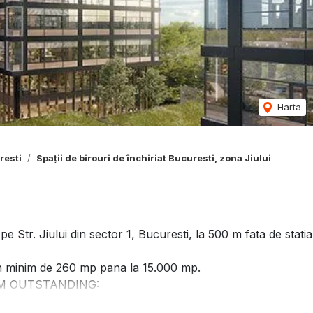
Harta
resti
Spații de birouri de închiriat Bucuresti, zona Jiului
e Str. Jiului din sector 1, Bucuresti, la 500 m fata de statia
un minim de 260 mp pana la 15.000 mp.
REEAM OUTSTANDING:
aer proaspat - fara recircularea aerului.